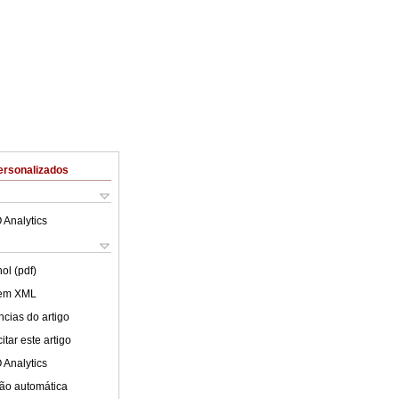
ersonalizados
 Analytics
ol (pdf)
 em XML
cias do artigo
tar este artigo
 Analytics
ão automática