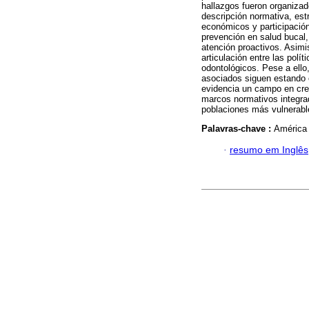
hallazgos fueron organizad
descripción normativa, es
económicos y participació
prevención en salud bucal,
atención proactivos. Asimi
articulación entre las polí
odontológicos. Pese a ello
asociados siguen estando 
evidencia un campo en cre
marcos normativos integra
poblaciones más vulnerabl
Palavras-chave :
América 
·
resumo em Inglês