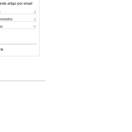
este artigo por email
s
cionados
ar
nk