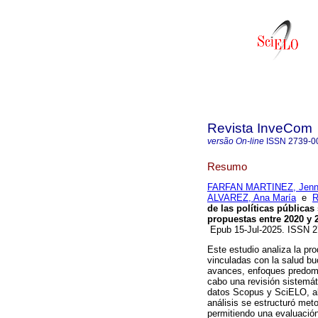
Revista InveCom
versão On-line
ISSN
2739-0
Resumo
FARFAN MARTINEZ, Jenny
ALVAREZ, Ana María
e
R
de las políticas públicas
propuestas entre 2020 y 
Epub 15-Jul-2025. ISSN 
Este estudio analiza la pr
vinculadas con la salud buc
avances, enfoques predomi
cabo una revisión sistemát
datos Scopus y SciELO, ab
análisis se estructuró me
permitiendo una evaluación