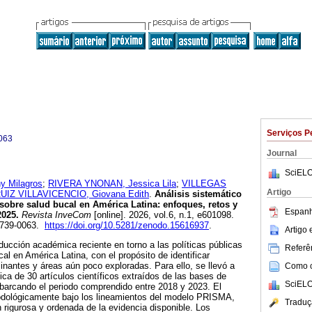
Serviços P
063
Journal
SciELO
 Milagros
;
RIVERA YNONAN, Jessica Lila
;
VILLEGAS
Artigo
UIZ VILLAVICENCIO, Giovana Edith
.
Análisis sistemático
 sobre salud bucal en América Latina: enfoques, retos y
Espanh
2025.
Revista InveCom
[online]. 2026, vol.6, n.1, e601098.
2739-0063.
https://doi.org/10.5281/zenodo.15616937
.
Artigo
oducción académica reciente en torno a las políticas públicas
Referên
al en América Latina, con el propósito de identificar
nantes y áreas aún poco exploradas. Para ello, se llevó a
Como ci
ica de 30 artículos científicos extraídos de las bases de
SciELO
arcando el periodo comprendido entre 2018 y 2023. El
todológicamente bajo los lineamientos del modelo PRISMA,
Traduç
 rigurosa y ordenada de la evidencia disponible. Los