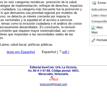
os en seis categorías temáticas: promoción de la salud,
Enviar 
trategias de implementación, enfoque de derechos, impactos
n ciudadana. La categoría más frecuente fue la promoción y
Indicadore
 lo que demuestra una prioridad regional por modelos de
Links rela
smo, se detecta un interés creciente por mejorar la
ticas sectoriales y la equidad en el acceso a servicios
Compartilh
, temas como la inclusión ciudadana o el análisis de costos
escasamente desarrollados. En conclusión, la revisión
Mais
cimiento que requiere mayor sistematicidad, así como
Mais
dores que respondan a las necesidades reales de las
es.
Permali
Latina; salud bucal; políticas públicas.
·
texto em Espanhol
·
Espanhol (
pdf
)
Editorial InveCom. Urb. La Victoria,
Av. 80-A # 67-88. Código postal: 4001.
Maracaibo, Venezuela.
invecom@gmail.com