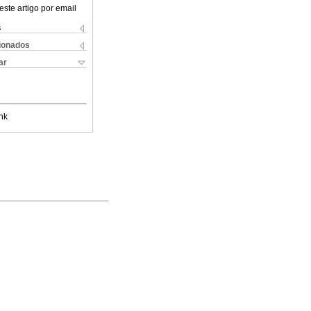
este artigo por email
s
cionados
ar
nk