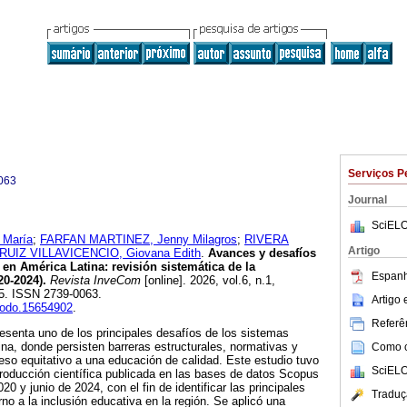
Serviços P
063
Journal
SciELO
 María
;
FARFAN MARTINEZ, Jenny Milagros
;
RIVERA
Artigo
RUIZ VILLAVICENCIO, Giovana Edith
.
Avances y desafíos
 en América Latina: revisión sistemática de la
Espanh
20-2024).
Revista InveCom
[online]. 2026, vol.6, n.1,
5. ISSN 2739-0063.
Artigo
enodo.15654902
.
Referên
resenta uno de los principales desafíos de los sistemas
na, donde persisten barreras estructurales, normativas y
Como ci
ceso equitativo a una educación de calidad. Este estudio tuvo
SciELO
producción científica publicada en las bases de datos Scopus
0 y junio de 2024, con el fin de identificar las principales
Traduç
no a la inclusión educativa en la región. Se aplicó una