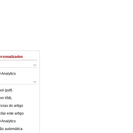
ersonalizados
 Analytics
ol (pdf)
 em XML
cias do artigo
tar este artigo
 Analytics
ão automática