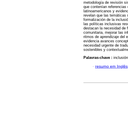
metodología de revisión sis
que contenían referencias 
latinoamericanos y eviden
revelan que las temáticas 
formalización de la inclusi
las políticas inclusivas re
destacan la necesidad de fo
comunitaria, mejorar las i
ritmos de aprendizaje del e
evidencia avances concept
necesidad urgente de tradu
sostenibles y contextualme
Palavras-chave :
inclusión
·
resumo em Inglês