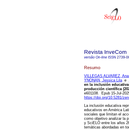
Revista InveCom
versão On-line
ISSN
2739-0
Resumo
VILLEGAS ALVAREZ, Ana
YNONAN, Jessica Lila
e
en la inclusión educativa
producción científica (20
e601108. Epub 15-Jul-202
https://doi.org/10.5281/z
La inclusión educativa rep
educativos en América Lati
sociales que limitan el ac
como objetivo analizar la 
y SciELO entre los años 202
temáticas abordadas en tor