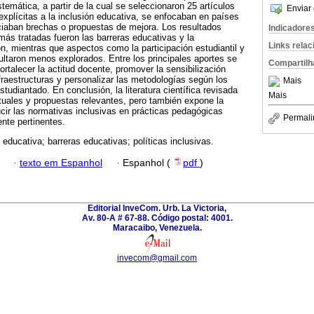
temática, a partir de la cual se seleccionaron 25 artículos
Enviar 
explícitas a la inclusión educativa, se enfocaban en países
ciaban brechas o propuestas de mejora. Los resultados
Indicadore
más tratadas fueron las barreras educativas y la
Links rela
ón, mientras que aspectos como la participación estudiantil y
sultaron menos explorados. Entre los principales aportes se
Compartilh
rtalecer la actitud docente, promover la sensibilización
nfraestructuras y personalizar las metodologías según los
Mais
studiantado. En conclusión, la literatura científica revisada
Mais
uales y propuestas relevantes, pero también expone la
cir las normativas inclusivas en prácticas pedagógicas
Permali
nte pertinentes.
 educativa; barreras educativas; políticas inclusivas.
·
texto em Espanhol
·
Espanhol (
pdf
)
Editorial InveCom. Urb. La Victoria,
Av. 80-A # 67-88. Código postal: 4001.
Maracaibo, Venezuela.
invecom@gmail.com