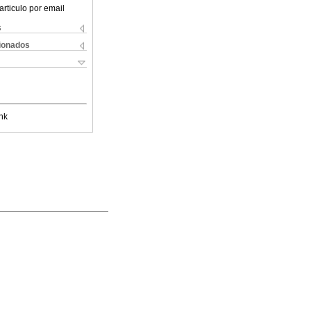
articulo por email
s
cionados
nk