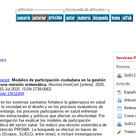
Servicios 
0063
Revista
SciELO
argot
.
Modelos de participación ciudadana en la gestión
Articulo
 una revisión sistemática.
Revista InveCom
[online]. 2026,
 15-Jul-2025. ISSN 2739-0063.
Españo
enodo.15611944
.
Articu
 en los sistemas sanitarios fortalece la gobernanza en salud
a la sociedad en el diseño y en los procesos evaluativos de
Referen
 embargo, los procesos participativos en salud enfrentan
res estructurales y políticos que afectan su efectividad. Por
Como ci
nvestigación fue explicar los modelos de participación
SciELO
lica del sector salud. Se realizó una revisión sistemática de
l protocolo PRISMA. La búsqueda se efectuó en bases de
Traduc
s (Scopus, SciELO, entre otras), e incluyó investigaciones