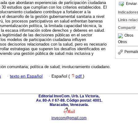
cada que abordaran experiencias de participación ciudadana
Enviar 
 30 estudios que cumplían con los criterios establecidos. El
olucramiento ciudadano contribuye a fortalecer a la
Indicadore
el desarrollo de la gestión gubernamental sanitaria a nivel
Links rela
ú, los procesos participativos en salud enfrentan barreras
trumentalización política, la limitada capacidad técnica, la
Compartir
y la escasa información sobre derechos y deberes en salud.
la legitimidad de las decisiones públicas en el sector
Otros
 los modelos de participación ciudadana influyen
Otros
sos decisorios relacionados con la salud, pero es necesario
rollar estrategias que superen los desafíos identificados en
Permali
viendo una gestión pública de salud más inclusiva y
ción comunitaria; política de salud; involucramiento ciudadano.
s
·
texto en Español
·
Español (
pdf
)
Editorial InveCom. Urb. La Victoria,
Av. 80-A # 67-88. Código postal: 4001.
Maracaibo, Venezuela.
invecom@gmail.com