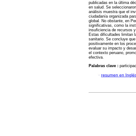
publicadas en la última dé
en salud. Se seleccionaron
análisis muestra que el inv
ciudadanía organizada para 
global. No obstante, en Per
significativas, como la ins
insuficiencia de recursos 
Estas dificultades limitan 
sanitario. Se concluye que
positivamente en los proce
evaluar su impacto y desar
el contexto peruano, promo
efectiva.
Palabras clave :
participa
·
resumen en Inglé