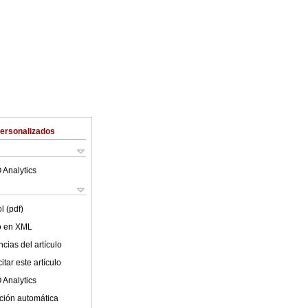
Personalizados
 Analytics
l (pdf)
lo en XML
cias del artículo
tar este artículo
 Analytics
ción automática