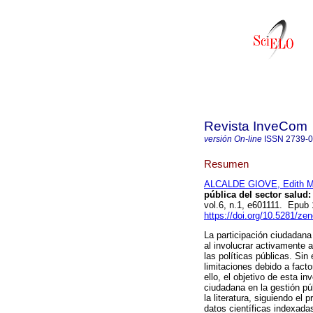
Revista InveCom
versión On-line
ISSN
2739-
Resumen
ALCALDE GIOVE, Edith M
pública del sector salud:
vol.6, n.1, e601111. Epub
https://doi.org/10.5281/z
La participación ciudadana
al involucrar activamente 
las políticas públicas. Sin
limitaciones debido a facto
ello, el objetivo de esta i
ciudadana en la gestión púb
la literatura, siguiendo e
datos científicas indexada