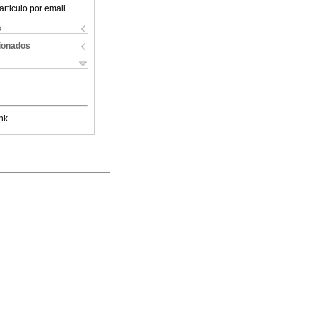
articulo por email
s
cionados
nk