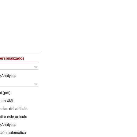
Personalizados
 Analytics
l (pdf)
lo en XML
cias del artículo
tar este artículo
 Analytics
ción automática