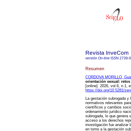
Revista InveCom
versión On-line
ISSN
2739-
Resumen
CORDOVA MORILLO, Gust
orientación sexual: retos
[online]. 2026, vol.6, n.1
https://doi.org/10.5281/z
La gestación subrogada y l
normativos relevantes para
científicos y cambios soci
ordenamiento jurídico naci
subrogada, lo que genera v
acceso a los derechos repr
investigación fue analizar 
en torno a la gestación su