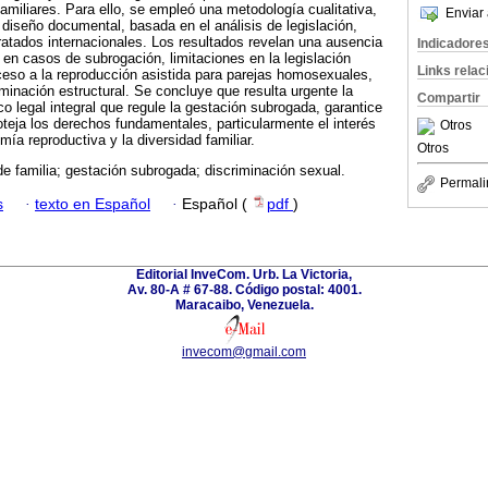
amiliares. Para ello, se empleó una metodología cualitativa,
Enviar 
 diseño documental, basada en el análisis de legislación,
tratados internacionales. Los resultados revelan una ausencia
Indicadore
n en casos de subrogación, limitaciones en la legislación
Links rela
cceso a la reproducción asistida para parejas homosexuales,
iminación estructural. Se concluye que resulta urgente la
Compartir
 legal integral que regule la gestación subrogada, garantice
roteja los derechos fundamentales, particularmente el interés
Otros
mía reproductiva y la diversidad familiar.
Otros
e familia; gestación subrogada; discriminación sexual.
Permali
s
·
texto en Español
·
Español (
pdf
)
Editorial InveCom. Urb. La Victoria,
Av. 80-A # 67-88. Código postal: 4001.
Maracaibo, Venezuela.
invecom@gmail.com