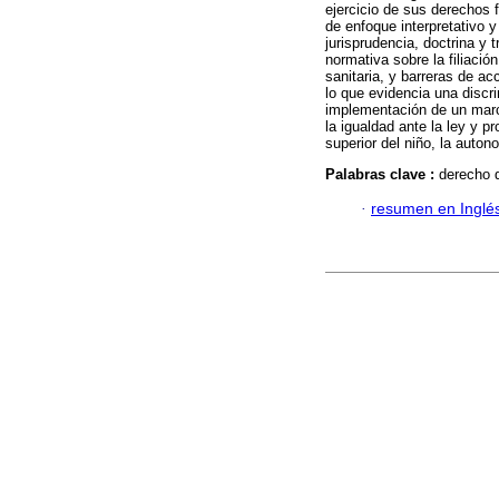
ejercicio de sus derechos f
de enfoque interpretativo y
jurisprudencia, doctrina y 
normativa sobre la filiació
sanitaria, y barreras de a
lo que evidencia una discr
implementación de un marco
la igualdad ante la ley y p
superior del niño, la autono
Palabras clave :
derecho d
·
resumen en Inglé