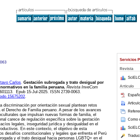
Servicios 
0063
Revista
SciELO
avo Carlos
.
Gestación subrogada y trato desigual por
Articulo
 normativos en la familia peruana.
Revista InveCom
, e601113. Epub 15-Jul-2025. ISSN 2739-0063.
Españo
enodo.15675202
.
Articu
a discriminación por orientación sexual plantean retos
 el Derecho de Familia peruano. A pesar de los avances
Referen
oculturales que impulsan nuevas formas de familia, el
onal carece de regulación específica sobre la gestación
Como ci
acíos legales, inseguridad jurídica y desigualdad en el
SciELO
oductivos. En este contexto, el objetivo de esta
los desafíos constitucionales y legales que enfrenta el Perú
Traduc
brogada y el trato desigual hacia personas LGBTQ+ en el