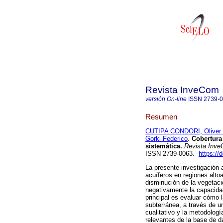
Revista InveCom
versión On-line
ISSN
2739-
Resumen
CUTIPA CONDORI, Oliver 
Gorki Federico
.
Cobertura 
sistemática.
Revista Inv
ISSN 2739-0063.
https://
La presente investigación a
acuíferos en regiones alto
disminución de la vegetaci
negativamente la capacidad 
principal es evaluar cómo 
subterránea, a través de u
cualitativo y la metodolog
relevantes de la base de da