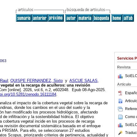
Servicios 
0063
Revista
SciELO
Raul
;
QUISPE FERNANDEZ, Sixto
y
ASCUE SALAS,
Articulo
vegetal en la recarga de acuíferos: una revisión
eCom
[online]. 2026, vol.6, n.2, e602048. Epub 08-Ago-2025.
Españo
doi.org/10.5281/zenodo.16111184
.
Articu
naliza el impacto de la cobertura vegetal sobre la recarga de
andinas, donde los cambios en el uso del suelo y la
Referen
ón han modificado los procesos hidrológicos, afectando
de infiltración y la sostenibilidad hídrica. El objetivo
Como ci
la cobertura vegetal incide en los procesos de recarga
SciELO
na revisión documental sistemática basada en el enfoque
ía PRISMA. Para ello, se seleccionaron 27 estudios
Traduc
tos Scopus, priorizando criterios de pertinencia, actualidad y