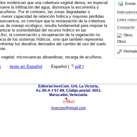
tados evidencian que una cobertura vegetal densa, en especial
Enviar 
eve la infiltración del agua, disminuye la escorrentía y
acuíferos. Por el contrario, las zonas degradadas o
Indicadore
 menor capacidad de retención hídrica y mayores pérdidas
Links rela
nsecuencia, se concluye que la restauración de la cobertura
ias de manejo ecológico, resulta fundamental para mejorar la
Compartir
ntizar la sostenibilidad del recurso hídrico en las
Así, la conservación y recuperación de la vegetación no
Otros
encia de los sistemas hídricos, sino que también representa
Otros
enfrentar los desafíos derivados del cambio de uso del suelo
mas.
Permali
 vegetal; microcuencas altoandinas; recarga de acuíferos.
s
·
texto en Español
·
Español (
pdf
)
Editorial InveCom. Urb. La Victoria,
Av. 80-A # 67-88. Código postal: 4001.
Maracaibo, Venezuela.
invecom@gmail.com