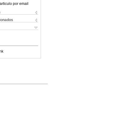
articulo por email
s
cionados
nk