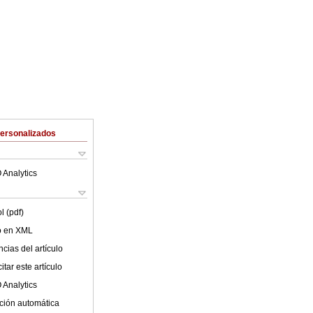
Personalizados
 Analytics
l (pdf)
lo en XML
cias del artículo
tar este artículo
 Analytics
ción automática