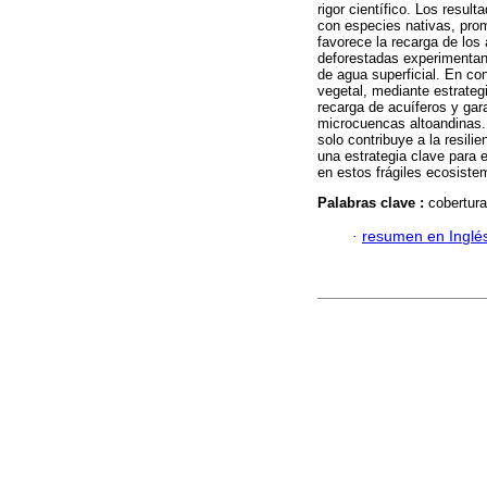
rigor científico. Los resul
con especies nativas, promu
favorece la recarga de los 
deforestadas experimentan
de agua superficial. En co
vegetal, mediante estrateg
recarga de acuíferos y gara
microcuencas altoandinas. 
solo contribuye a la resili
una estrategia clave para 
en estos frágiles ecosiste
Palabras clave :
cobertura
·
resumen en Inglé