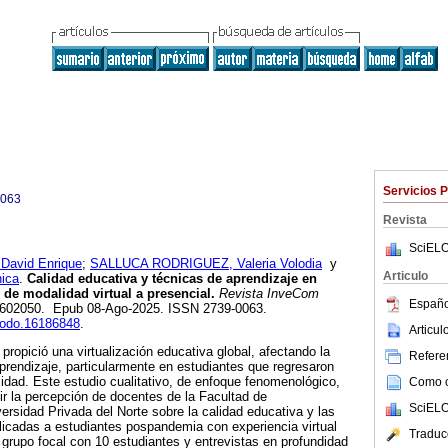
Servicios 
0063
Revista
SciELO
avid Enrique
;
SALLUCA RODRIGUEZ, Valeria Volodia
y
Articulo
ica
.
Calidad educativa y técnicas de aprendizaje en
 de modalidad virtual a presencial.
Revista InveCom
Españo
2, e602050. Epub 08-Ago-2025. ISSN 2739-0063.
enodo.16186848
.
Articu
opició una virtualización educativa global, afectando la
Referen
aprendizaje, particularmente en estudiantes que regresaron
lidad. Este estudio cualitativo, de enfoque fenomenológico,
Como ci
ir la percepción de docentes de la Facultad de
SciELO
rsidad Privada del Norte sobre la calidad educativa y las
licadas a estudiantes pospandemia con experiencia virtual
Traduc
 grupo focal con 10 estudiantes y entrevistas en profundidad