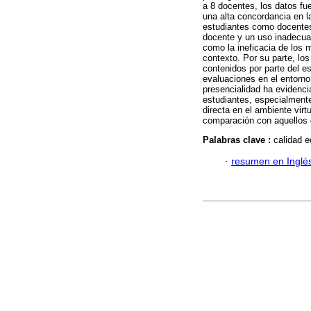
a 8 docentes, los datos fu
una alta concordancia en l
estudiantes como docentes 
docente y un uso inadecuad
como la ineficacia de los
contexto. Por su parte, lo
contenidos por parte del e
evaluaciones en el entorno v
presencialidad ha evidenci
estudiantes, especialmente
directa en el ambiente virt
comparación con aquellos 
Palabras clave :
calidad e
·
resumen en Inglé