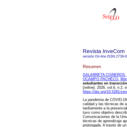
Revista InveCom
versión On-line
ISSN
2739-
Resumen
GALARRETA CISNEROS, D
OCAMPO PACHECO, Món
estudiantes en transición
[online]. 2026, vol.6, n.
https://doi.org/10.5281/z
La pandemia de COVID-19 pr
calidad y las técnicas de 
tardíamente a la presencia
tuvo como objetivo describ
Comunicaciones de la Unive
técnicas de aprendizaje ap
prolongada. A través de un