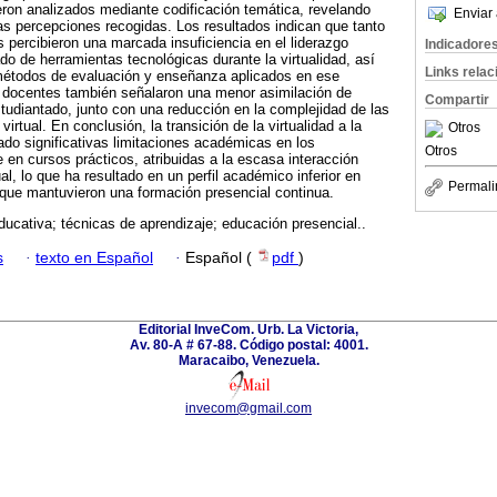
eron analizados mediante codificación temática, revelando
Enviar 
as percepciones recogidas. Los resultados indican que tanto
percibieron una marcada insuficiencia en el liderazgo
Indicadore
o de herramientas tecnológicas durante la virtualidad, así
Links rela
 métodos de evaluación y enseñanza aplicados en ese
s docentes también señalaron una menor asimilación de
Compartir
studiantado, junto con una reducción en la complejidad de las
irtual. En conclusión, la transición de la virtualidad a la
Otros
ado significativas limitaciones académicas en los
Otros
 en cursos prácticos, atribuidas a la escasa interacción
ual, lo que ha resultado en un perfil académico inferior en
Permali
que mantuvieron una formación presencial continua.
ducativa; técnicas de aprendizaje; educación presencial..
s
·
texto en Español
·
Español (
pdf
)
Editorial InveCom. Urb. La Victoria,
Av. 80-A # 67-88. Código postal: 4001.
Maracaibo, Venezuela.
invecom@gmail.com