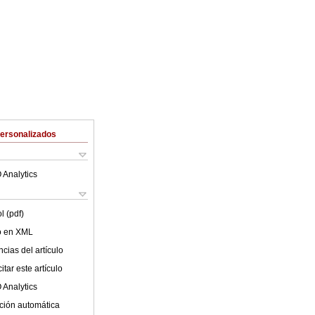
Personalizados
 Analytics
l (pdf)
lo en XML
cias del artículo
tar este artículo
 Analytics
ción automática