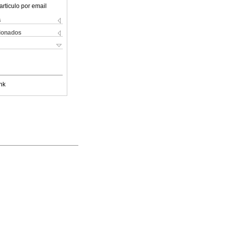
articulo por email
s
cionados
nk