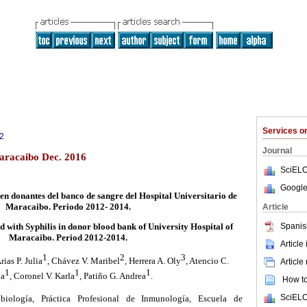
Services 
2
Journal
aracaibo Dec. 2016
SciELO
Google
 en donantes del banco de sangre del Hospital Universitario de
Maracaibo.
Periodo 2012- 2014.
Article
Spanis
 with Syphilis in donor blood bank of University Hospital of
Maracaibo. Period 2012-2014.
Article
1
2
3
Arias P. Julia
, Chávez V. Maribel
, Herrera A. Oly
, Atencio C.
Article
1
1
1
ía
, Coronel V. Karla
, Patiño G. Andrea
.
How to 
SciELO
ología, Práctica Profesional de Inmunología, Escuela de