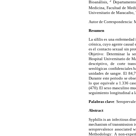
2
Bioanálisis,
Departamento 
Medicina, Facultad de Medic
Universitario de Maracaibo,
Autor de Correspondencia: 
Resumen
La sífilis es una enfermedad
crónica, cuyo agente causal 
es el contacto sexual sin pr
Objetivo: Determinar la se
Hospital Universitario de M
descriptivo, de corte tra
serológicas confidenciales 
unidades de sangre. El 84,
Durante este periodo se obse
lo que equivale a 1.336 cas
(470). El sexo masculino mue
seguimiento longitudinal a 
Palabras clave
: Seroprevale
Abstract
Syphilis is an infectious di
mechanism of transmission is
seroprevalence associated w
Methodology: A non-experime