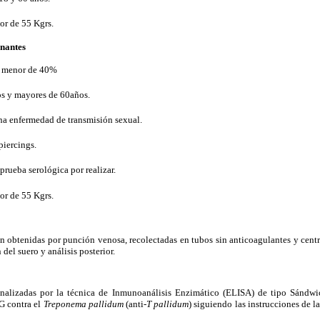
r de 55 Kgrs.
onantes
o menor de 40%
s y mayores de 60años.
una enfermedad de transmisión sexual.
piercings.
prueba serológica por realizar.
or de 55 Kgrs.
n obtenidas por punción venosa, recolectadas en tubos sin anticoagulantes y cent
del suero y análisis posterior.
analizadas por la técnica de Inmunoanálisis Enzimático (ELISA) de tipo Sándwi
G contra el
Treponema pallidum
(anti-
T pallidum
) siguiendo las instrucciones de l