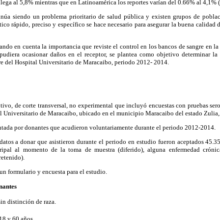
llega al 5,8% mientras que en Latinoamérica los reportes varían del 0.66% al 4,1% (
tinúa siendo un problema prioritario de salud pública y existen grupos de pobl
tico rápido, preciso y específico se hace necesario para asegurar la buena calidad d
ando en cuenta la importancia que reviste el control en los bancos de sangre en la
pudiera ocasionar daños en el receptor, se plantea como objetivo determinar la s
e del Hospital Universitario de Maracaibo, periodo 2012- 2014.
ptivo, de corte transversal, no experimental que incluyó encuestas con pruebas sero
l Universitario de Maracaibo, ubicado en el municipio Maracaibo del estado Zulia,
ntada por donantes que acudieron voluntariamente durante el periodo 2012-2014.
datos a donar que asistieron durante el periodo en estudio fueron aceptados 45.3
ripal al momento de la toma de muestra (diferido), alguna enfermedad crónic
retenido).
un formulario y encuesta para el estudio.
onantes
n distinción de raza.
18 y 60 años.