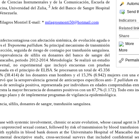
de Ciencias Instrumentales y de la Comunicación, Escuela de
Automat
3
ina, Universidad del Zulia,
Jefe del Banco de Sangre Hospital
Send th
 Venezuela.
Indicators
Milagros Montiel E-mail: *
milagrosmonti50@hotmail.com
Related lin
Share
 infectocontagiosa con afectación sistémica, de evolución aguda o
More
es el
Treponema pallidum
. Su principal mecanismo de transmisión
otección, seguida de riesgo de contagio por transfusión sanguínea.
More
roprevalencia de sífilis en donantes del banco de sangre del
aracaibo, periodo 2012-2014. Metodología: Se realizó un estudio
Permali
nsversal, no experimental que incluyó encuestas con pruebas
basada en el principio de ELISA
.
Se procesaron un total de 45.356
7% (38.414) de los donantes eran hombres y el 15,3% (6.942) mujeres con una 
rvó que la seroprevalencia general de anticuerpos específicos anti-
T. pallidum
en
os de serología positiva, representada por individuos en edades comprendidas en
stra la mayor frecuencia de donantes positivos con un 87,7% (1.172). Todo esto in
largo plazo y de implementar programas de vigilancia epidemiológica.
ncia, sífilis, donantes de sangre, transfusión sanguínea.
sease with systemic involvement, chronic or acute evolution, whose causal agent is
 unprotected sexual contact, followed by risk of transmission by blood transfusion
ith syphilis in blood bank donors at the Universitario Hospital of Maracaibo d
ntal descriptive study, cross-sectional surveys that included confidential se