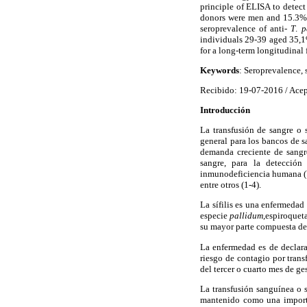
principle of ELISA to detect 
donors were men and 15.3% (
seroprevalence of anti-
T
.
p
individuals 29-39 aged 35,1%
for a long-term longitudinal
Keywords
: Seroprevalence, 
Recibido: 19-07-2016 / Ace
Introducción
La transfusión de sangre o 
general para los bancos de 
demanda creciente de sangre
sangre, para la detección
inmunodeficiencia humana (VI
entre otros (1-4).
La sífilis es una enfermedad
especie
pallidum,
espiroquet
su mayor parte compuesta de l
La enfermedad es de declara
riesgo de contagio por trans
del tercer o cuarto mes de ge
La transfusión sanguínea o 
mantenido como una importa