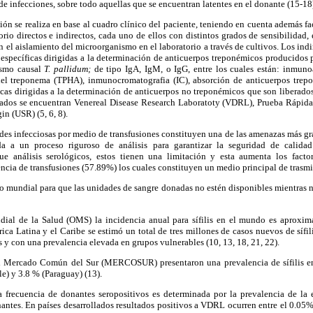
de infecciones, sobre todo aquellas que se encuentran latentes en el donante (15-18
ción se realiza en base al cuadro clínico del paciente, teniendo en cuenta además f
rio directos e indirectos, cada uno de ellos con distintos grados de sensibilidad,
 el aislamiento del microorganismo en el laboratorio a través de cultivos. Los indi
 específicas dirigidas a la determinación de anticuerpos treponémicos producidos 
ismo causal
T. pallidum;
de tipo IgA, IgM, o IgG, entre los cuales están: inmuno
del treponema (TPHA), inmunocromatografia (IC), absorción de anticuerpos trepo
ficas dirigidas a la determinación de anticuerpos no treponémicos que son liberados
lizados se encuentran Venereal Disease Research Laboratoty (VDRL), Prueba Rápida
n (USR) (5, 6, 8).
es infecciosas por medio de transfusiones constituyen una de las amenazas más gr
da a un proceso riguroso de análisis para garantizar la seguridad de calid
que análisis serológicos, estos tienen una limitación y esta aumenta los facto
encia de transfusiones (57.89%) los cuales constituyen un medio principal de trasmi
 mundial para que las unidades de sangre donadas no estén disponibles mientras n
ial de la Salud (OMS) la incidencia anual para sífilis en el mundo es aproxi
ica Latina y el Caribe se estimó un total de tres millones de casos nuevos de sífil
 y con una prevalencia elevada en grupos vulnerables (10, 13, 18, 21, 22).
 Mercado Común del Sur (MERCOSUR) presentaron una prevalencia de sífilis e
le) y 3.8 % (Paraguay) (13).
la frecuencia de donantes seropositivos es determinada por la prevalencia de la 
ntes. En países desarrollados resultados positivos a VDRL ocurren entre el 0.05%