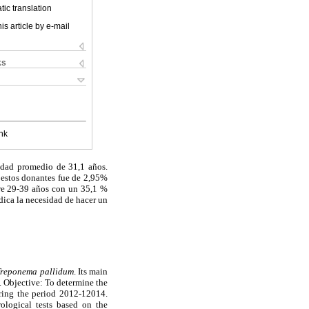
ic translation
is article by e-mail
ks
nk
edad promedio de 31,1 años.
 estos donantes fue de 2,95%
tre 29-39 años con un 35,1 %
dica la necesidad de hacer un
Treponema pallidum
. Its main
. Objective: To determine the
uring the period 2012-12014.
rological tests based on the