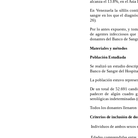
alcanza el 13.8%, en el Asia 
En Venezuela la sífilis con
sangre en los que el diagnós
26).
Por lo antes expuesto, y tom
de agentes infecciosos que 
donantes del Banco de Sangr
Materiales y métodos
Población Estudiada
Se realizó un estudio descri
Banco de Sangre del Hospita
La población estuvo represe
De un total de 52.691 candi
padecer de algún cuadro g
serológicas indeterminadas (
Todos los donantes llenaron 
Criterios de inclusión de d
Individuos de ambos sexos si
Edades comprendidas entre 