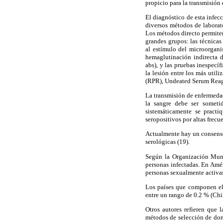
propicio para la transmisión 
El diagnóstico de esta infec
diversos métodos de laborato
Los métodos directo permiten
grandes grupos: las técnicas
al estímulo del microorgan
hemaglutinación indirecta 
abs), y las pruebas inespecí
la lesión entre los más uti
(RPR), Undeated Serum Reagi
La transmisión de enfermedad
la sangre debe ser someti
sistemáticamente se practi
seropositivos por altas frecu
Actualmente hay un consenso
serológicas (19).
Según la Organización Mund
personas infectadas. En Amér
personas sexualmente activas
Los países que componen el
entre un rango de 0.2 % (Chi
Otros autores refieren que 
métodos de selección de dona