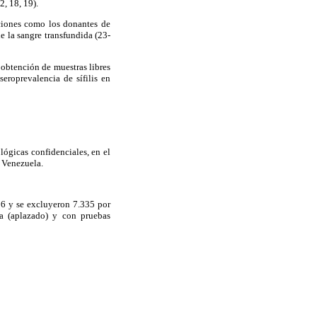
2, 18, 19).
aciones como los donantes de
e la sangre transfundida (23-
 obtención de muestras libres
eroprevalencia de sífilis en
lógicas confidenciales, en el
 Venezuela.
56 y se excluyeron 7.335 por
a (aplazado) y con pruebas