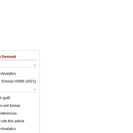
on Demand
 Analytics
 Scholar H5M5 (
2021
)
h (pdf)
 in xml format
 references
cite this article
 Analytics