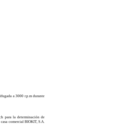
rifugada a 3000 r.p.m durante
ch para la determinación de
a casa comercial BIOKIT, S.A.