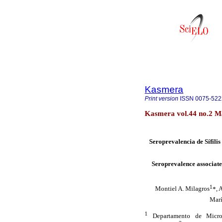
Kasmera
Print version
ISSN
0075-522
Kasmera vol.44 no.2 M
Seroprevalencia de Sífilis
Seroprevalence associated
1
Montiel A. Milagros
*
, 
Mar
1
Departamento de Microbi