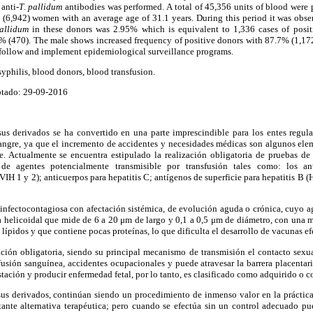
anti-
T
.
pallidum
antibodies was performed. A total of 45,356 units of blood were
6,942) women with an average age of 31.1 years. During this period it was observ
allidum
in these donors was 2.95% which is equivalent to 1,336 cases of posit
 (470). The male shows increased frequency of positive donors with 87.7% (1,172)
 follow and implement epidemiological surveillance programs.
syphilis, blood donors, blood transfusion.
ptado: 29-09-2016
sus derivados se ha convertido en una parte imprescindible para los entes regul
sangre, ya que el incremento de accidentes y necesidades médicas son algunos el
. Actualmente se encuentra estipulado la realización obligatoria de pruebas de
 de agentes potencialmente transmisible por transfusión tales como: los an
H 1 y 2); anticuerpos para hepatitis C; antígenos de superficie para hepatitis B (Hb
 infectocontagiosa con afectación sistémica, de evolución aguda o crónica, cuyo a
a helicoidal que mide de 6 a 20 μm de largo y 0,1 a 0,5 μm de diámetro, con una 
ípidos y que contiene pocas proteínas, lo que dificulta el desarrollo de vacunas ef
ción obligatoria, siendo su principal mecanismo de transmisión el contacto sexua
fusión sanguínea, accidentes ocupacionales y puede atravesar la barrera placentari
stación y producir enfermedad fetal, por lo tanto, es clasificado como adquirido o co
sus derivados, continúan siendo un procedimiento de inmenso valor en la práctica
nte alternativa terapéutica; pero cuando se efectúa sin un control adecuado pu