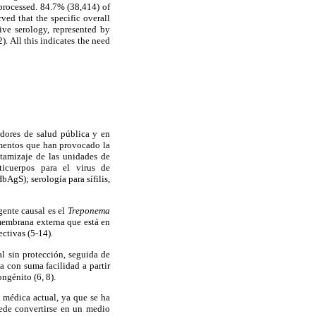
 processed. 84.7% (38,414) of
ed that the specific overall
ive serology, represented by
. All this indicates the need
adores de salud pública y en
ementos que han provocado la
 tamizaje de las unidades de
ticuerpos para el virus de
AgS); serología para sífilis,
gente causal es el
Treponema
membrana externa que está en
ectivas (5-14).
l sin protección, seguida de
a con suma facilidad a partir
ngénito (6, 8).
 médica actual, ya que se ha
ede convertirse en un medio