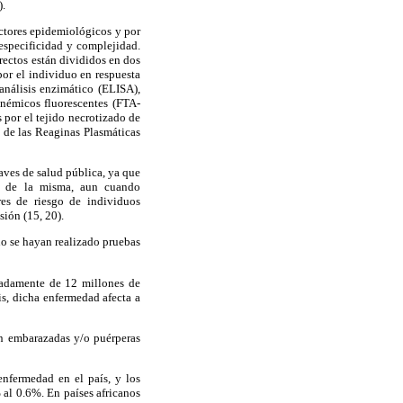
).
actores epidemiológicos y por
 especificidad y complejidad.
rectos están divididos en dos
por el individuo en respuesta
análisis enzimático (ELISA),
némicos fluorescentes (FTA-
 por el tejido necrotizado de
 de las Reaginas Plasmáticas
aves de salud pública, ya que
ad de la misma, aun cuando
res de riesgo de individuos
sión (15, 20).
o se hayan realizado pruebas
madamente de 12 millones de
is, dicha enfermedad afecta a
n embarazadas y/o puérperas
enfermedad en el país, y los
 al 0.6%. En países africanos