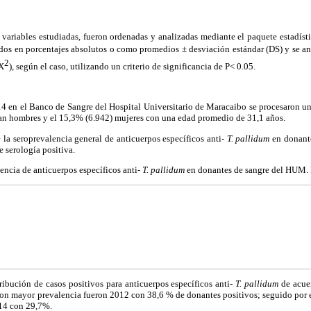
s variables estudiadas, fueron ordenadas y analizadas mediante el paquete estadís
os en porcentajes absolutos o como promedios ± desviación estándar (DS) y se anali
2
(X
), según el caso, utilizando un criterio de significancia de P< 0.05.
4 en el Banco de Sangre del Hospital Universitario de Maracaibo se procesaron un
ran hombres y el 15,3% (6.942) mujeres con una edad promedio de 31,1 años.
e la seroprevalencia general de anticuerpos específicos anti-
T. pallidum
en donant
e serología positiva.
ncia de anticuerpos específicos anti-
T. pallidum
en donantes de sangre del HUM.
stribución de casos positivos para anticuerpos específicos anti-
T. pallidum
de acue
 con mayor prevalencia fueron 2012 con 38,6 % de donantes positivos; seguido por
14 con 29,7%.