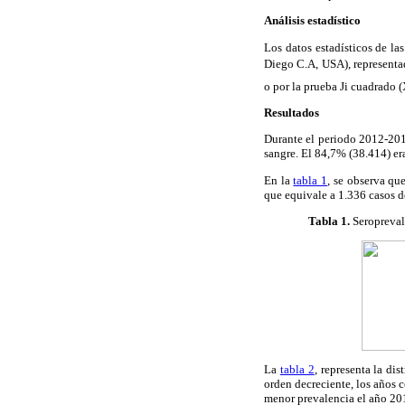
Análisis estadístico
Los datos estadísticos de la
Diego C.A, USA), representad
o por la prueba Ji cuadrado 
Resultados
Durante el periodo 2012-201
sangre. El 84,7% (38.414) e
En la
tabla 1
, se observa qu
que equivale a 1.336 casos d
Tabla 1
.
Seroprevale
La
tabla 2
, representa la di
orden decreciente, los años
menor prevalencia el año 20