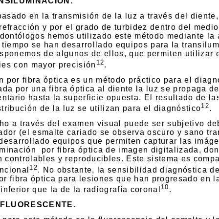
NSILUMINACIÓN.
asado en la transmisión de la luz a través del diente,
 refracción y por el grado de turbidez dentro del medio
dontólogos hemos utilizado este método mediante la 
l tiempo se han desarrollado equipos para la transilum
isponemos de algunos de ellos, que permiten utilizar
12
ies con mayor precisión
.
n por fibra óptica es un método práctico para el diagnó
ada por una fibra óptica al diente la luz se propaga de
dentario hasta la superficie opuesta. El resultado de l
12
tribución de la luz se utilizan para el diagnóstico
.
ho a través del examen visual puede ser subjetivo de
vador (el esmalte cariado se observa oscuro y sano tran
 desarrollado equipos que permiten capturar las imág
uminación
por fibra óptica de imagen digitalizada, do
 controlables y reproducibles. Este sistema es comp
12
ncional
. No obstante, la sensibilidad diagnóstica de
or fibra óptica para lesiones que han progresado en l
10
inferior que la de la radiografía coronal
.
 FLUORESCENTE.