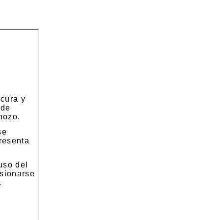
s
scura y
 de
hozo.
se
presenta
uso del
esionarse
.