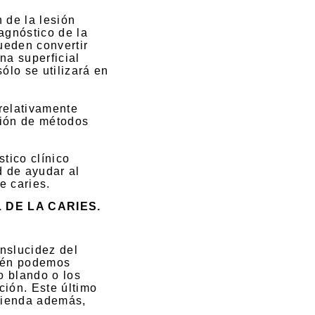
 de la lesión
agnóstico de la
pueden convertir
ona superficial
sólo se utilizará en
relativamente
ación de métodos
tico clínico
ad de ayudar al
e caries.
 DE LA CARIES.
anslucidez del
mbién podemos
do blando o los
ción. Este último
omienda además,