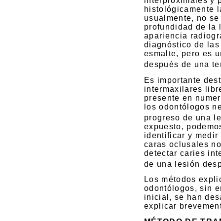
interproximales y 
histológicamente l
usualmente, no se 
profundidad de la 
apariencia radiogr
diagnóstico de las
esmalte, pero es u
después de una te
Es importante dest
intermaxilares lib
presente en numero
los odontólogos ne
progreso de una le
expuesto, podemos
identificar y medi
caras oclusales n
detectar caries in
de una lesión desp
Los métodos expli
odontólogos, sin e
inicial, se han de
explicar brevement