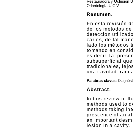
Restauradora y Oclusión U
Odontología U.C.V.
Resumen.
En esta revisión de
de los métodos de 
detección utilizado
caries, de tal man
lado los métodos t
tomando en conside
es decir, la
presen
subsuperficial que
tradicionales, lejo
una cavidad franca
Palabras claves:
Diagnósti
Abstract.
In this review of t
methods used to det
methods taking into
prescence of an al
an important desmi
lesion in a cavity.