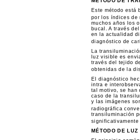
MÉTODO DE TRA
Este método está b
por los índices de
muchos años los o
bucal. A través de
en la actualidad d
diagnóstico de car
La transiluminació
luz visible es envi
través del tejido 
obtenidas de la dis
El diagnóstico hec
intra e interobser
tal motivo, se han
caso de la transil
y las imágenes son
radiográfica conve
transiluminación p
significativamente 
MÉTODO DE LUZ