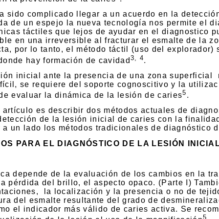
ha sido complicado llegar a un acuerdo en la detección
uda de un espejo la nueva tecnología nos permite el di
cnicas táctiles que lejos de ayudar en el diagnostico 
ble en una irreversible al fracturar el esmalte de la z
ta, por lo tanto, el método táctil (uso del explorador) 
3, 4
 donde hay formación de cavidad
.
ión inicial ante la presencia de una zona superficial
ifícil, se requiere del soporte cognoscitivo y la utiliz
5
 de evaluar la dinámica de la lesión de caries
.
 artículo es
describir dos métodos actuales de diagnos
detección de la lesión inicial de caries con la finalid
 a un lado los métodos tradicionales de diagnóstico d
OS PARA EL DIAGNÓSTICO DE LA LESIÓN INICIAL
.
ica depende de la evaluación de los cambios en la tr
 la pérdida del brillo, el aspecto opaco. (Parte I) Ta
ntaciones,
la localización y la presencia o no de teji
ura del esmalte resultante del grado de desmineraliza
mo el indicador más válido de caries activa. Se rec
5