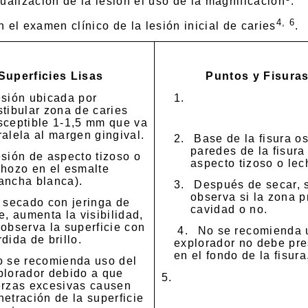
sualización de la lesión el uso de la magnificación
.
4
, 6
 el examen clínico de la lesión inicial de caries
.
Superficies Lisas
Puntos y Fisura
sión ubicada por
1.
stibular zona de caries
sceptible 1-1,5 mm que va
ralela al margen gingival.
2.
Base de la fisura o
paredes de la fisura
sión de aspecto tizoso o
aspecto tizoso o lec
chozo en el esmalte
ancha blanca).
3.
Después de secar, 
observa si la zona 
 secado con jeringa de
cavidad o no.
re, aumenta la visibilidad,
 observa la superficie con
4.
No se recomienda 
dida de brillo.
explorador no debe pr
en el fondo de la fisura
 se recomienda uso del
plorador debido a que
5.
erzas excesivas causen
netración de la superficie