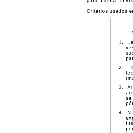
para mejorar la vi
Criterios usados en
1.
Le
ve
su
pa
2.
Le
le
(m
3.
Al
ai
se
pér
4.
No
ex
fu
pe