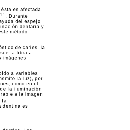
 ésta es afectada
11
.
Durante
ayuda del espejo
inación dentaria y
 este método
stico de caries, la
sde la fibra a
as imágenes
bido a variables
smite la luz), por
enes, como en el
nde la iluminación
arable a la imagen
 la
a dentina es