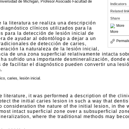
niversidad de Michigan, Profesor Asociado Facultad de
Indicators
Related lin
Share
 la literatura se realiza una descripción
More
diagnóstico clínicos utilizados para la
More
s para la detección de lesión inicial de
era de ayudar al odontólogo a dejar a un
Permali
radicionales de detección de caries,
ración la naturaleza de la lesión inicial,
cia de una zona superficial relativamente intacta so
 ha sufrido una importante desmineralización, donde
s de facilitar el diagnóstico pueden convertir una lesi
.
co, caries, lesión inicial.
he literature, it was performed a description of the clin
ect the initial caries lesion in such a way that denti
 consideration the nature of the initial lesion, in the 
most intact superficial zone over a subsuperficial zon
neralization, where the traditional methods may beco