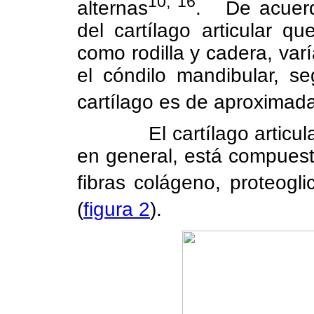
10, 16
alternas
.
De acuerd
del cartílago articular qu
como rodilla y cadera, var
el cóndilo mandibular, s
cartílago es de aproxima
El cartílago articul
en general, está compuest
fibras colágeno, proteogl
(
figura 2
).