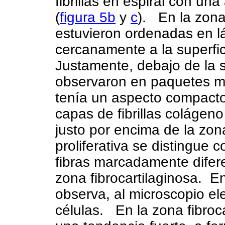
fibrillas en espiral con un
(
figura 5b
y
c
).
En la zona 
estuvieron ordenadas en l
cercanamente a la superfici
Justamente, debajo de la sup
observaron en paquetes má
tenía un aspecto compact
capas de fibrillas colágen
justo por encima de la zona
proliferativa se distingue 
fibras marcadamente diferen
zona fibrocartilaginosa.
En
observa, al microscopio ele
células.
En la zona fibroca