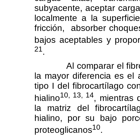
subyacente, aceptar carga
localmente a la superficie
fricción,
absorber choques
bajos aceptables y propor
21
.
Al comparar el fibr
la mayor diferencia es el 
tipo I del fibrocartílago co
10, 13, 14
hialino
, mientras
la matriz del fibrocartíl
hialino, por su bajo por
10
proteoglicanos
.