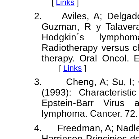
[
Links
]
2.
Aviles, A; Delgad
Guzman, R y Talavera
Hodgkin´s lympho
Radiotherapy versus 
therapy.
Oral Oncol. E
[
Links
]
3.
Cheng, A; Su, I
(1993): Characteristic
Epstein-Barr Virus a
lymphoma.
Cancer. 72.
4.
Freedman, A; Nadle
Harrinson Principios d