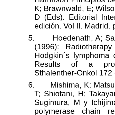
K; Brawnwald, E; Wilson
D (Eds). Editorial In
edición. Vol II. Madrid
5.
Hoedenath, A; Sa
(1996): Radiotherapy
Hodgkin´s lymphoma o
Results of a prosp
Sthalenther-Onkol 172 
6.
Mishima, K; Matsu
T; Shiotani, H; Takaya
Sugimura, M y Ichijima
polymerase chain re