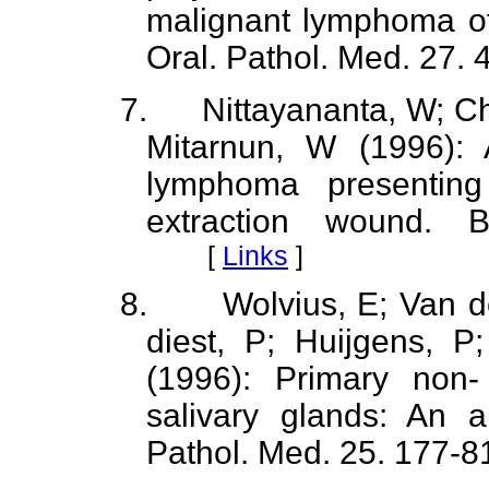
malignant lymphoma of 
Oral. Pathol. Med. 27. 
7.
Nittayananta, W; C
Mitarnun, W (1996): 
lymphoma presentin
extraction wound. 
[
Links
]
8.
Wolvius, E; Van d
diest, P; Huijgens, 
(1996): Primary non
salivary glands: An a
Pathol. Med. 25. 177-8