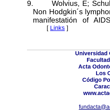
9.
Wolvius, E; Schul
Non Hodgkin´s lymphoma 
manifestatión of AI
[
Links
]
Universidad 
Facultad
Acta Odont
Los 
Código Po
Carac
www.acta
fundacta@a