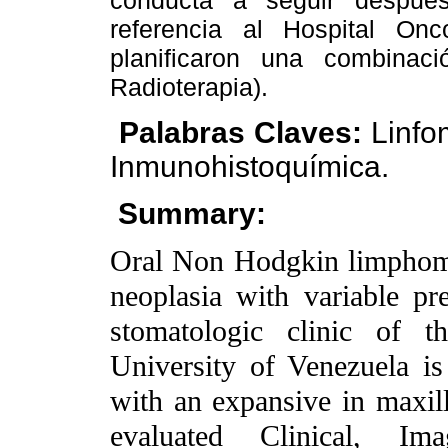
conducta a seguir después
referencia al Hospital On
planificaron una combinaci
Radioterapia).
Palabras Claves:
Linfo
Inmunohistoquímica.
Summary:
Oral Non Hodgkin limphoma 
neoplasia with variable pr
stomatologic clinic of t
University of Venezuela i
with an expansive in maxill
evaluated Clinical, Imag