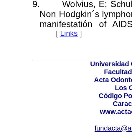
9.
Wolvius, E; Schul
Non Hodgkin´s lymphoma 
manifestatión of AI
[
Links
]
Universidad 
Facultad
Acta Odont
Los 
Código Po
Carac
www.acta
fundacta@a