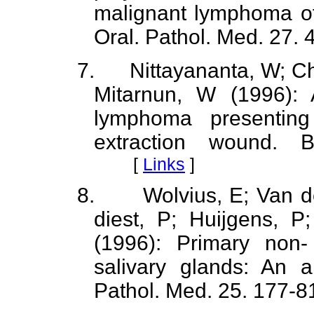
malignant lymphoma of 
Oral. Pathol. Med. 27. 
7.
Nittayananta, W; C
Mitarnun, W (1996): 
lymphoma presentin
extraction wound. 
[
Links
]
8.
Wolvius, E; Van d
diest, P; Huijgens, 
(1996): Primary non
salivary glands: An a
Pathol. Med. 25. 177-8