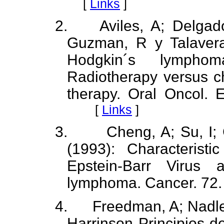
[
Links
]
2.
Aviles, A; Delgad
Guzman, R y Talavera
Hodgkin´s lympho
Radiotherapy versus 
therapy.
Oral Oncol. E
[
Links
]
3.
Cheng, A; Su, I
(1993): Characteristic
Epstein-Barr Virus a
lymphoma.
Cancer. 72.
4.
Freedman, A; Nadle
Harrinson Principios d