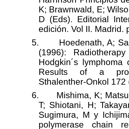
K; Brawnwald, E; Wilson
D (Eds). Editorial In
edición. Vol II. Madrid
5.
Hoedenath, A; Sa
(1996): Radiotherapy
Hodgkin´s lymphoma o
Results of a prosp
Sthalenther-Onkol 172 
6.
Mishima, K; Matsu
T; Shiotani, H; Takaya
Sugimura, M y Ichijima
polymerase chain re