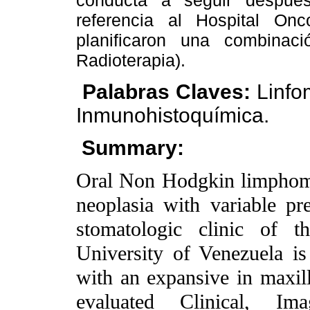
conducta a seguir después
referencia al Hospital On
planificaron una combinaci
Radioterapia).
Palabras Claves:
Linfo
Inmunohistoquímica.
Summary:
Oral Non Hodgkin limphoma 
neoplasia with variable pr
stomatologic clinic of t
University of Venezuela i
with an expansive in maxill
evaluated Clinical, Imag