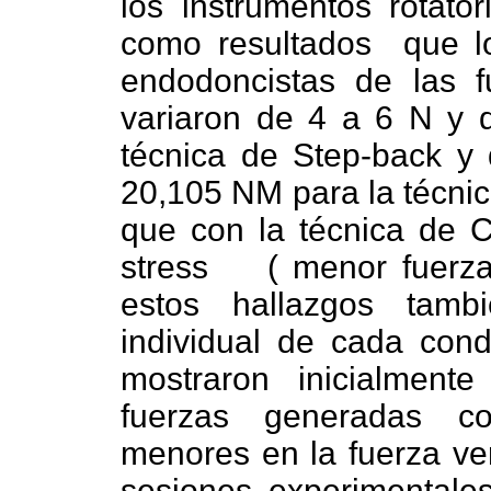
los instrumentos rotator
como resultados
que l
endodoncistas de las f
variaron de 4 a 6 N y 
técnica de Step-back y
20,105 NM para la técni
que con la técnica de 
stress
( menor fuerza
estos hallazgos tam
individual de cada condu
mostraron inicialment
fuerzas generadas con
menores en la fuerza vert
sesiones experimentales