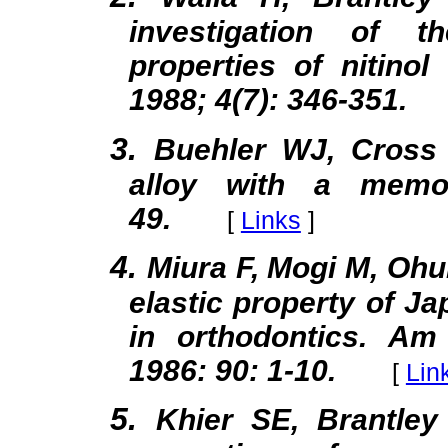
investigation of t
properties of nitinol
1988; 4(7): 346-351.
3.
Buehler WJ, Cross 
alloy with a memo
49.
[
Links
]
4.
Miura F, Mogi M, Oh
elastic property of Ja
in orthodontics. A
1986: 90: 1-10.
[
Lin
5.
Khier SE, Brantle