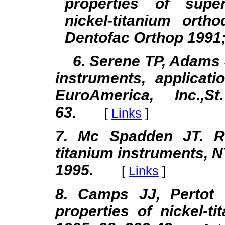
properties of super
nickel-titanium ort
Dentofac Orthop 1991; 
6. Serene TP, Adams 
instruments, applicati
EuroAmerica, Inc.,
63.
[
Links
]
7. Mc Spadden JT. Ra
titanium instruments, 
1995.
[
Links
]
8. Camps JJ, Pertot 
properties of nickel-t