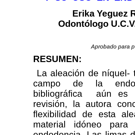
Erika Yeguez 
Odontólogo U.C.V
Aprobado para pu
RESUMEN:
La aleación de níquel- 
campo de la endod
bibliográfica
aún es 
revisión,
la autora con
flexibilidad de esta a
material idóneo par
endodoncia. Las limas d