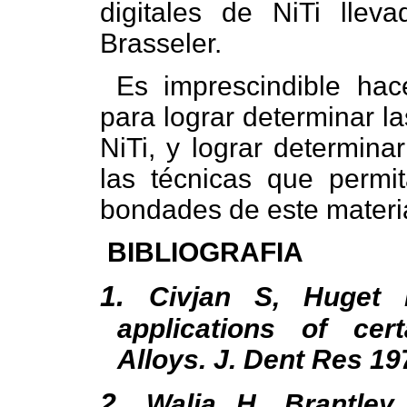
digitales de NiTi lle
Brasseler.
Es imprescindible hace
para lograr determinar la
NiTi, y lograr determina
las técnicas que permi
bondades de este material
BIBLIOGRAFIA
1.
Civjan S, Huget 
applications of certa
Alloys. J. Dent Res 197
2.
Walia H, Brantley