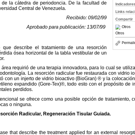
 de la cátedra de periodoncia. De la facultad de
Indicadore
iversidad Central de Venezuela.
Links rela
Recibido: 09/02/99
Compartir
Aprobado para publicación: 13/07/99
Otros
Otros
Permali
 que describe el tratamiento de una resorción
érdida ósea horizontal de la tabla vestibular de un
or.
 área requirió de una terapia innovadora, para lo cual se utiliz
odontología. La resorción radicular fue restaurada con vidrio i
ató con un injerto de vidrio bioactivo (BioGran) ® y la colocac
e etileno expandido (Gore-Tex)®, todo esto con el propósito de i
ntales perdidos.
encional se ofrece como una posible opción de tratamiento, cu
ocas o ninguna.
sorción Radicular, Regeneración Tisular Guiada.
case that describe the treatment applied for an external resorpt