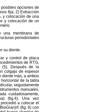
s posibles opciones de
sis fija; 2) Extracción
o, y colocación de una
rde y colocación de un
oméric
y una membrana de
ructuras periodontales
er su diente.
lar y control de placa
rocedimientos de RTG,
 (5). Después de la
un colgajo de espesor
un diente más, a ambos
 horizontal de la tabla
radicular, seguidamente
instrumentos manuales,
onada cuidadosamente,
ha) (fig.4). Una vez
 procedió a colocar el
(BioGran)® (fig. 6) con
 del hueso alveolar de