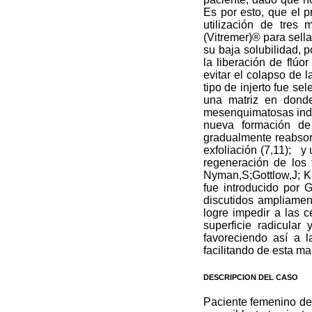
Es por esto, que el p
utilización de tres
(Vitremer)® para sellar
su baja solubilidad, p
la liberación de flúo
evitar el colapso de 
tipo de injerto fue se
una matriz en donde
mesenquimatosas indif
nueva formación de 
gradualmente reabsorb
exfoliación (7,11);
y 
regeneración de los 
Nyman,S;Gottlow,J; Ka
fue introducido por 
discutidos ampliament
logre impedir a las cé
superficie radicular 
favoreciendo así a la
facilitando de esta m
DESCRIPCION DEL CASO
Paciente femenino de