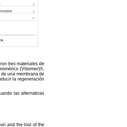
s
cionados
nk
aron tres materiales de
onomérico (Vitremer)®,
ión de una membrana de
nducir la regeneración
ando las alternativas
ion and the lost of the