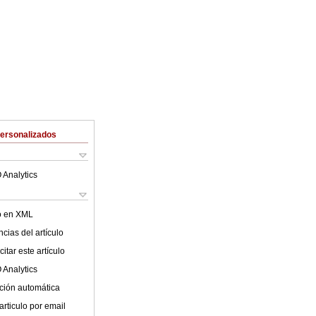
Personalizados
 Analytics
lo en XML
cias del artículo
itar este artículo
 Analytics
ción automática
articulo por email