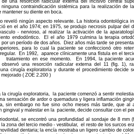
 de una resorción radicular externa del incisivo central sup
ninguna contraindicación sistémica para la realización de la
e mantener su diente en boca.
 reveló ningún aspecto relevante. La historia odontológica in
ció en el año 1974; en 1975, se produjo necrosis pulpar del d
asculo - nervioso, al realizar la activación de la aparatología
iento endodóntico.
El el año 1979 culmina la terapia ortod
, por un período de dos años.
Diez años más tarde se presenta
superiores, para lo cual la paciente se confeccionó otro ret
regular.
En 1992,
aparece clínicamente una fístula en el terc
tratamiento en ese momento.
En 1994, la paciente acu
 observó una resorción radicular externa del 11 (fig. 1), r
una cirugía exploratoria y durante el procedimiento decide se
 mejorado ( ZOE 2.200 )
la cirugía exploratoria,
la paciente comenzó a sentir molesti
na sensación de ardor o quemadura y ligera inflamación gingi
a, sin embargo no fue sino ocho meses más tarde, que al a
n gingival y malestar en la
paciente, decide consultar con el pe
riodontal, se encontró una profundidad al sondaje de 8 mm (f
a zona del tercio medio - vestibular,
el resto de los surcos er
vilidad dentaria; la encía mostraba un ligero cambio de color