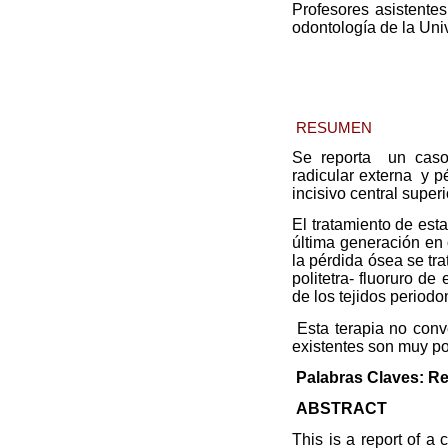
Profesores asistentes
odontología de la Un
RESUMEN
Se reporta
un caso
radicular externa
y p
incisivo central superi
El tratamiento de esta
última generación en 
la pérdida ósea se tr
politetra- fluoruro d
de los tejidos periodo
Esta terapia no conv
existentes son muy p
Palabras Claves: Re
ABSTRACT
This is a report of a 