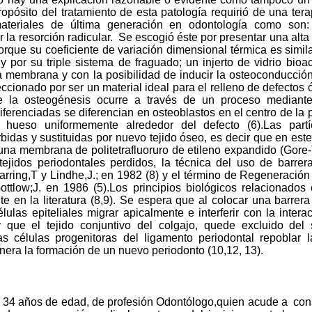
ropósito del tratamiento de esta patología requirió de una ter
 materiales de última generación en odontología como son: 
 la resorción radicular.
Se escogió éste por presentar una alta 
orque su coeficiente de variación dimensional térmica es simila
r y por su triple sistema de fraguado; un injerto de vidrio bioa
la membrana y con la posibilidad de inducir la osteoconducció
leccionado por ser un material ideal para el relleno de defecto
 la osteogénesis ocurre a través de un proceso mediante 
erenciadas se diferencian en osteoblastos en el centro de la par
hueso uniformemente alrededor del defecto (6).Las partí
idas y sustituidas por nuevo tejido óseo, es decir que en est
una membrana de politetrafluoruro de etileno expandido (Gore
tejidos periodontales perdidos, la técnica del uso de barrera
rring,T y Lindhe,J.; en 1982 (8) y el término de Regeneració
Gottlow;J. en 1986 (5).Los principios biológicos relacionado
e en la literatura (8,9). Se espera que al colocar una barrer
lulas epiteliales migrar apicalmente e interferir con la intera
y que el tejido conjuntivo del colgajo, quede excluido del s
s células progenitoras del ligamento periodontal repoblar la
anera la formación de un nuevo periodonto (10,12, 13).
 34 años de edad, de profesión Odontólogo,quien acude a
con