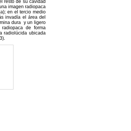
el resto de su cavidad
ó una imagen radiopaca
a); en el tercio medio
s invadía el área del
ámina dura
y un ligero
 radiopaca de forma
a radiolúcida ubicada
.3).