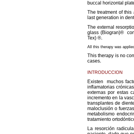
buccal horizontal plate
The treatment of this
last generation in dent
The external resorpti
glass (Biogran)®
com
Tex) ®.
All this therapy was applie
This therapy is no con
cases.
INTRODUCCION
Existen
muchos fact
inflamatorias crónicas
externas por estas c
incremento en la vasc
transplantes de dient
maloclusión o fuerzas
metabolismo endocrin
tratamiento ortodóntic
La resorción radicul
paciente, dado que n