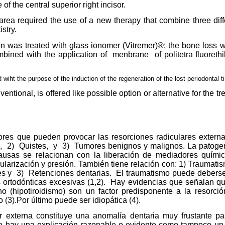
 of the central superior right incisor.
 area required the use of a new therapy that combine three diff
istry.
on was treated with glass ionomer (Vitremer)®; the bone loss wit
bined with the application of
menbrane
of politetra fluore
d wiht the purpose of the induction of the regeneration of the lost periodontal t
ventional, is offered like possible option or alternative for the t
ores que pueden provocar las resorciones radiculares extern
,
2)
Quistes,
y
3)
Tumores benignos y malignos. La patogen
ausas se relacionan con la liberación de mediadores químic
ularización y presión. También tiene relación con: 1) Traumati
es y
3)
Retenciones dentarias.
El traumatismo puede deberse
 ortodónticas excesivas (1,2).
Hay evidencias que señalan qu
o (hipotiroidismo) son un factor predisponente a la resorción
o (3).Por último puede ser idiopática (4).
ar externa constituye una anomalía dentaria muy frustante pa
o hay una explicación razonable o evidente como tampoco un tr