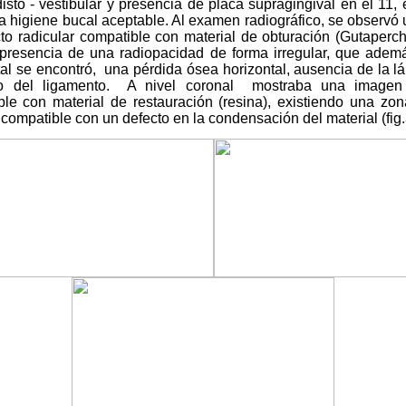
disto - vestibular y presencia de placa supragingival en el 11, 
a higiene bucal aceptable. Al examen radiográfico, se observ
o radicular compatible con material de obturación (Gutaperch
a presencia de una radiopacidad de forma irregular, que ademá
al se encontró,
una pérdida ósea horizontal, ausencia de la l
 del ligamento.
A nivel coronal
mostraba una imagen
le con material de restauración (resina), existiendo una zon
l, compatible con un defecto en la condensación del material (fig