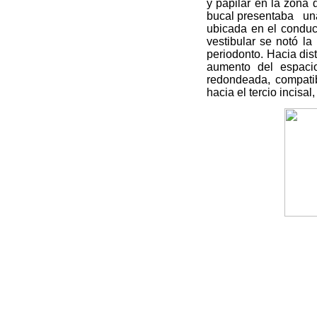
y papilar en la zona 
bucal presentaba
un
ubicada en el conduct
vestibular se notó l
periodonto. Hacia dist
aumento del espacio
redondeada, compatib
hacia el tercio incisa