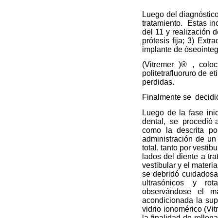
Luego del diagnóstico
tratamiento.
Estas inc
del 11 y realización 
prótesis fija; 3) Ext
implante de óseointeg
(Vitremer )® , coloc
politetrafluoruro de 
perdidas.
Finalmente se
decidi
Luego de la fase inic
dental,
se
procedió a
como la descrita por
administración de un
total, tanto por vestib
lados del diente a tra
vestibular y el materi
se debridó cuidadosam
ultrasónicos
y
rot
observándose el ma
acondicionada la supe
vidrio ionomérico (Vit
la finalidad de relle