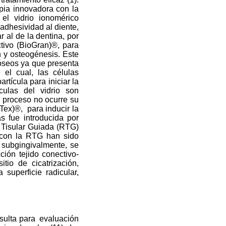
apia innovadora con la
el vidrio ionomérico
adhesividad al diente,
r al de la dentina, por
ctivo (BioGran)®, para
n y osteogénesis. Este
s óseos ya que presenta
el cual, las células
tícula para iniciar la
culas del vidrio son
e proceso no ocurre su
-Tex)®,
para inducir la
s fue introducida por
n Tisular Guiada (RTG)
s con la RTG han sido
a subgingivalmente, se
cción tejido conectivo-
itio de cicatrización,
 superficie radicular,
sulta para
evaluación