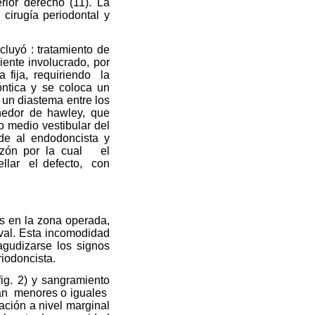
erior derecho (11). La
 cirugía periodontal y
cluyó : tratamiento de
iente involucrado, por
 fija, requiriendo
la
óntica y se coloca un
 un diastema entre los
enedor de hawley, que
io medio vestibular del
de al endodoncista y
azón por la cual
el
llar
el defecto,
con
as en la zona operada,
val. Esta incomodidad
gudizarse los signos
riodoncista.
ig. 2) y sangramiento
an
menores o iguales
ación a nivel marginal