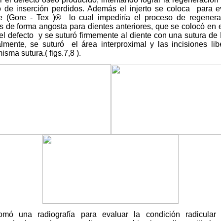
o de inserción perdidos. Además el injerto se coloca
para e
 (Gore - Tex )®
lo cual impediría el proceso de regenera
 de forma angosta para dientes anteriores, que se colocó en el
el defecto
y se suturó firmemente al diente con una sutura de
lmente, se suturó
el área interproximal y las incisiones li
isma sutura.( figs.7,8 ).
omó una radiografía para evaluar la condición radicular