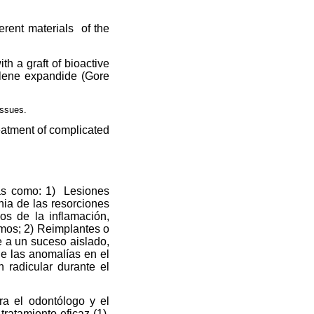
erent materials
of the
h a graft of bioactive
thilene expandide (Gore
issues.
reatment of complicated
as como: 1)
Lesiones
ia de las resorciones
os de la inflamación,
smos; 2) Reimplantes o
 a un suceso aislado,
e las anomalías en el
 radicular durante el
ra el odontólogo y el
atamiento eficaz (1).