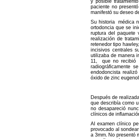
y posible tratamiento
paciente no presentó 
manifestó su deseo d
Su historia
médica no
ortodoncia que se ini
ruptura del paquete v
realización de tratam
retenedor tipo hawley
incisivos centrales 
utilizaba de manera ir
11,
que no recibió
radiográficamente se
endodoncista realizó 
óxido de zinc eugenol
Después de realizada 
que describía como u
no desapareció nunc
clínicos de inflamació
Al examen clínico pe
provocado al sondear l
a 3mm. No presentó mo