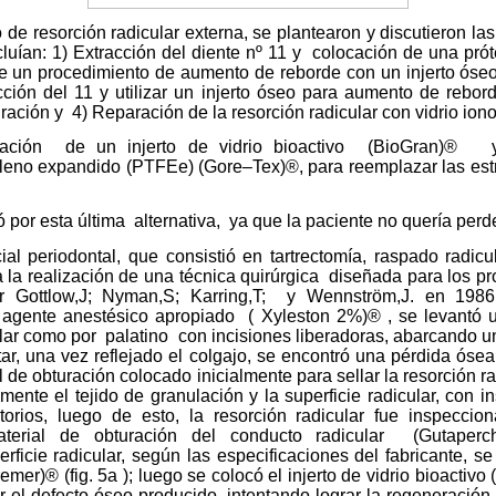
 de resorción radicular externa, se plantearon y discutieron la
luían: 1) Extracción del diente nº 11 y
colocación de una próte
de un procedimiento de aumento de reborde con un injerto óse
racción del 11 y utilizar un injerto óseo para aumento de rebo
ración y
4) Reparación de la resorción radicular con vidrio ion
ación
de un injerto de vidrio bioactivo
(BioGran)®
etileno expandido (PTFEe) (Gore–Tex)®, para reemplazar las est
ó por esta última
alternativa,
ya que la paciente no quería perd
ial periodontal, que consistió en tartrectomía, raspado radicu
 la realización de una técnica quirúrgica
diseñada para los p
 Gottlow,J; Nyman,S; Karring,T;
y Wennström,J. en 1986
 agente anestésico apropiado
( Xyleston 2%)® , se levantó 
ular como por
palatino
con incisiones liberadoras, abarcando 
tar, una vez reflejado el colgajo, se encontró una pérdida ósea
al de obturación colocado inicialmente para sellar la resorción 
ente el tejido de granulación y la superficie radicular, con 
atorios, luego de esto, la resorción radicular fue inspecci
terial de obturación del conducto radicular
(Gutaperc
rficie radicular, según las especificaciones del fabricante, se
remer)® (fig. 5a ); luego se colocó el injerto de vidrio bioactivo 
nar el defecto óseo producido, intentando lograr la regeneración