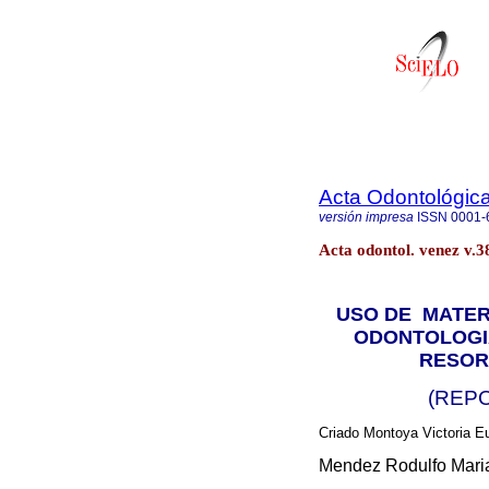
Acta Odontológic
versión impresa
ISSN
0001-
Acta odontol. venez v.3
USO DE
MATER
ODONTOLOGI
RESOR
(REPO
Criado Montoya Victoria E
Mendez Rodulfo Maria