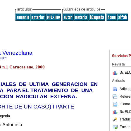
a Venezolana
Servicios 
6365
Revista
8 n.1 Caracas ene. 2000
SciELO
Articulo
IALES
DE
ULTIMA
GENERACION
EN
Articu
A
PARA EL TRATAMIENTO
DE
UNA
CION
RADICULAR
EXTERNA.
Referen
Como c
RTE DE UN CASO) I PARTE
SciELO
ugenia
Traduc
 Antonieta.
Enviar 