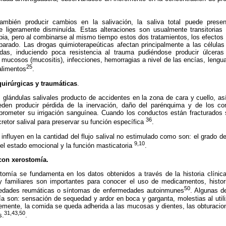
ambién producir cambios en la salivación, la saliva total puede prese
e ligeramente disminuída. Estas alteraciones son usualmente transitoria
apia, pero al combinarse al mismo tiempo estos dos tratamientos, los efect
parado. Las drogas quimioterapeúticas afectan principalmente a las células
as, induciendo poca resistencia al trauma pudiéndose producir úlceras
s mucosos (mucositis), infecciones, hemorragias a nivel de las encías, lengu
25
 alimentos
.
quirúrgicas y traumáticas
.
 glándulas salivales producto de accidentes en la zona de cara y cuello, as
den producir pérdida de la inervación, daño del parénquima y de los co
prometer su irrigación sanguínea. Cuando los conductos están fracturados 
36
cretor salival para preservar su función específica
.
 influyen en la cantidad del flujo salival no estimulado como son: el grado de
9,10
, el estado emocional y la función masticatoria
.
con xerostomía.
stomía se fundamenta en los datos obtenidos a través de la historia clínica
 familiares son importantes para conocer el uso de medicamentos, histori
50
ermedades reumáticas o síntomas de enfermedades autoinmunes
. Algunas 
a son: sensación de sequedad y ardor en boca y garganta, molestias al utili
ntemente, la comida se queda adherida a las mucosas y dientes, las obturacio
31,43,50
s.
.