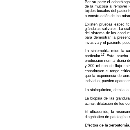
Por su parte el odontólogo
de la mucosa al remover lo
tejidos bucales del pacient
o construcción de las mism
Existen pruebas específica
glándulas salivales. La si
del sistema de los conduct
para demostrar la presenc
invasiva y el paciente pue
La sialometría mide la ca
17
particular.
Esta prueba s
producción normal diaria 
y 300 ml son de flujo sali
constituyen el rango críti
que la experiencia de xer
individuo, pueden aparece
La sialoquímica, detalla l
La biopsia de las glándula
acinar, dilatación de los 
El ultrasonido, la resona
diagnóstico de patologías e
Efectos de la xerostomía