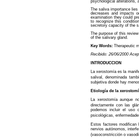
psychological alterations
The saliva importance lies 
decreases and impacts on l
examination they could pre
to recognize this conditio
secretory capacity of the s
The purpose of this review 
of the salivary gland.
Key Words:
Therapeutic m
Recibido: 26/06/2000 Acep
INTRODUCCION
La xerostomía es la manife
salival, denominada tamb
subjetiva donde hay menos 
Etiología de la xerostom
La xerostomía aunque no
directamente con las glán
podemos incluir el uso de
psicológicas, enfermedade
Estos factores modifican l
nervios autónomos, interfe
(vasoconstricción o vasodil