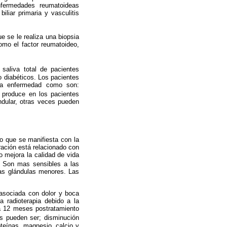
nfermedades reumatoideas
iliar primaria y vasculitis
e se le realiza una biopsia
omo el factor reumatoideo,
a saliva total de pacientes
o diabéticos. Los pacientes
 la enfermedad como son:
 produce en los pacientes
ndular, otras veces pueden
ño que se manifiesta con la
eración está relacionado con
o mejora la calidad de vida
. Son mas sensibles a las
 las glándulas menores. Las
l asociada con dolor y boca
 radioterapia debido a la
a 12 meses postratamiento
os pueden ser; disminución
teínas, magnesio, calcio y