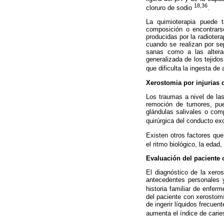
18,36
cloruro de sodio
.
La quimioterapia puede t
composición o encontrars
producidas por la radioter
cuando se realizan por se
sanas como a las alterad
generalizada de los tejido
que dificulta la ingesta de
Xerostomia por injurias 
Los traumas a nivel de las
remoción de tumores, pue
glándulas salivales o com
quirúrgica del conducto ex
Existen otros factores que
el ritmo biológico, la edad
Evaluación del paciente 
El diagnóstico de la xero
antecedentes personales y
historia familiar de enf
del paciente con xerostomí
de ingerir líquidos frecue
aumenta el índice de carie