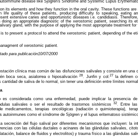
, autoimmune disease like Sjögren's Sindrome and Systemic Lupus Erythemato
on its elements and how they function in the oral cavity. These functions are
ife quality of these patients, producing difficulty to speaking, eating an
sent extensive caries and opportunistic diseases i.e. candidiasis. Therefore, 
n doing an appropriate diagnostic of the xerostomic patient, searching its e
alivary gland, with the purpose of applying the most appropriate treatment for 
is to present a protocol to attend the xerostomic patient, depending of the et
anagment of xerostomic patient.
tado para publicación10/07/2000
stación clínica mas común de las disfunciones salivales y consiste en una 
28
27
ién boca seca, asialorrea o hiposalivación
. Junfin y col.
la definen c
cantidad de saliva de lo normal, sin tener una definición entre límites norma
ía
.
 es considerada como una enfermedad, puede implicar la presencia de a
32
dulas salivales o ser el resultado de trastornos sistémicos
. Entre la
 medicamentos, terapias oncológicas (radiación o quimioterapia), terapi
s autoinmunes como el síndrome de Sjögren y el lupus eritematoso sistémico
a secreción del flujo salival por diferentes mecanismos que incluyen: la in
rencias con las células ductales o acinares de las glándulas salivales, citoto
atación, balance de fluidos y electrolitos) y trauma físico a las glándulas sal