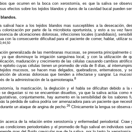
bios que ocurren en la boca con xerostomía, es que la saliva se obser
sus efectos sobre los tejidos blandos y duros de la cavidad bucal pueden se
 blandos.
la salival hace a los tejidos blandos mas susceptibles a la desecación, dese
a colonización por parte de la microbiota oportunista, y esto a su vez fav
sencia de ulceraciones dolorosas, infecciones locales (candidiasis), sensibilid
a con la consecuente dificultad para el paciente de comer, hablar, utilizar su
0,44,50
mación generalizada de las membranas mucosas, se presenta principalmente c
, ya que disminuye la irrigación sanguínea local, y con la utilización de 
uplicación, maduración y crecimiento de las células causando cambios atrófi
n epitelio cuyas células tienen un promedio de vida de 8 días, al interrumpirse
tejidos mucosos, se hacen mas delgados, quebradizos, eritematosos, y se
ición de ulceras dolorosas que tienden a infectarse y sangrar. La mucosit
8
és de la administración de la quimioterapia.
stomía, la masticación, la deglución y el habla se dificultan debido a la 
no se degustan si no se encuentran disueltos, ya que la saliva actúa como m
gustativas, conjuntamente, hay aumento en la sensibilidad de los sabores f
ás la pérdida de saliva podría ser amenazadora para un paciente que necesita
26
al durante un ataque de angina de pecho.
Clínicamente la lengua se observa e
n acerca de la relación entre xerostomía y enfermedad periodontal. Craw 
las condiciones periodontales y el promedio de flujo salival en individuos san
epende mas del fluido crevicular que de la saliva, por lo tanto la xerostomí