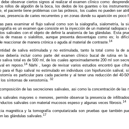
 debe observar ciertos signos al realizar el examen clínico como: desprendim
s rollos de algodón de la boca, los dedos de los guantes o los instrumento
e, el paciente tiene problemas con las prótesis, los cuales no pueden ser atri
as, presencia de caries recurrentes y en zonas donde su aparición es poco f
s para examinar el flujo salival como son la sialografía, sialometría, la s
alografía es un examen que consiste en la inyección de un material radiopaco
os salivales con el objeto de definir la anatomía de las glándulas. Esta pr
ia de masas o sialolitos, aunque presenta desventajas como es; lo difíc
14
de reaccionar de manera crónica o aguda al material de contraste.
ntidad de saliva estimulada y no estimulada, tanto la total como la de 
e debería incluir como parte del examen clínico bucal de rutina en la 
de saliva total es de 500 ml, de los cuales aproximadamente 200 ml son secr
14
val en reposo.
Närhi , luego de revisar varios estudios encontró que cifr
co para el flujo salival no estimulado en individuos con hipofunción salival,
ostomía es particular para cada paciente y al tener una reducción del 40-5
32
r los síntomas de xerostomía.
a composición de las secreciones salivales, asi como la concentración de las
s salivales mayores o menores, permite observar la presencia de infiltrados
14
conductos salivales con material mucosos espeso y algunas veces fibrosis.
ncia magnética y la tomografía computarizada son pruebas que también pue
17
n las glándulas salivales.
.