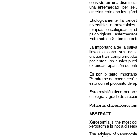
consiste en una disminuci
una enfermedad "per se",
directamente con las glándu
Etiológicamente la xero
reversibles o irreversible
terapias oncológicas (rad
psicológicas, enfermeda
Eritematoso Sistémico entr
La importancia de la sali
llevan a cabo sus activ
encuentran comprometidas 
pacientes, los cuales pued
extensas, aparición de en
Es por lo tanto important
"Síndrome de boca seca" o 
esto con el propósito de a
Esta revisión tiene por ob
etiología y grado de afecci
Palabras claves:
Xerostomi
ABSTRACT
Xerostomia is the most com
xerostomia is not a disease
The etiology of xerostomia