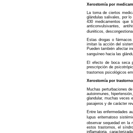
Xerostomía por medicam
La toma de ciertos medica
glándulas salivales, por 
430 medicamentos que tie
anticonvulsivantes, antih
diuréticos, descongestiona
Estas drogas o fármacos s
imitan la acción del siste
Pueden también afectar indi
sanguíneo hacia las glándu
El efecto de boca seca 
prescripción de psicotrópi
trastornos psicológicos e
Xerostomía por trastorno
Muchas perturbaciones de 
autoinmunes, hipertensión,
glandular, muchas veces e
pasajeros y de carácter re
Entre las enfermedades aut
lupus eritematoso sistém
observar sequedad en la 
estos trastornos, el sín
inflamatoria, caracterizad