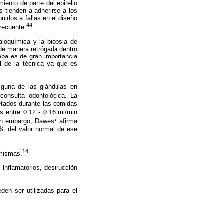
iento de parte del epitelio
s tienden a adherirse a los
buidos a fallas en el diseño
44
recuente.
ialoquímica y la biopsia de
 de manera retrógada dentro
ueba es de gran importancia
il de la técnica ya que es
alguna de las glándulas en
consulta odontológica. La
etados durante las comidas
as entre 0.12 - 0.16 ml/min
7
 sin embargo, Dawes
afirma
0% del valor normal de ese
14
 mismas.
 inflamatorios, destrucción
den ser utilizadas para el