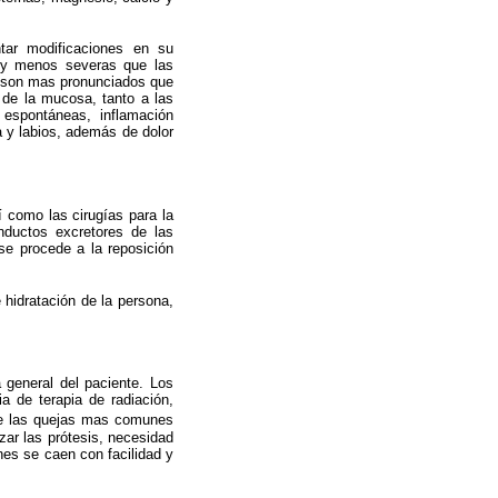
ntar modificaciones en su
s y menos severas que las
os son mas pronunciados que
 de la mucosa, tanto a las
 espontáneas, inflamación
a y labios, además de dolor
í como las cirugías para la
nductos excretores de las
se procede a la reposición
 hidratación de la persona,
 general del paciente. Los
a de terapia de radiación,
de las quejas mas comunes
zar las prótesis, necesidad
nes se caen con facilidad y