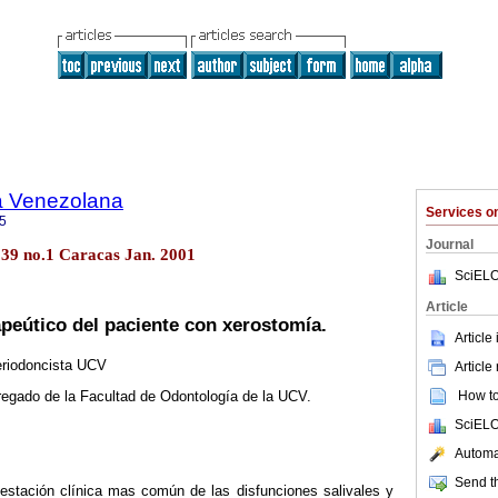
a Venezolana
Services 
5
Journal
.39 no.1 Caracas Jan. 2001
SciELO
Article
peútico del paciente con xerostomía.
Article
eriodoncista UCV
Article
How to 
regado de la Facultad de Odontología de la UCV.
SciELO
Automat
Send th
estación clínica mas común de las disfunciones salivales y