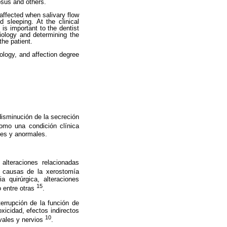
sus and others.
 affected when salivary flow
d sleeping. At the clinical
is important to the dentist
tiology and determining the
the patient.
iology, and affection degree
disminución de la secreción
omo una condición clínica
les y anormales.
lteraciones relacionadas
s causas de la xerostomía
a quirúrgica, alteraciones
15
 entre otras
.
terrupción de la función de
xicidad, efectos indirectos
10
ivales y nervios
.