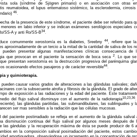
 vista sola (síndrme de Sjögren primario) o en asociación con otras e
is reumatoidea, el lupus eritematoso sistémico, la esclerodermia, cirrosis b
46
ndario)
.
cha de la presencia de este síndrome, el paciente debe ser referido para qu
s menores en labio inferior y se indican exámenes serológicos especiales c
34
 Ro/SS-A y anti Ro/SS-B
.
44
oduce comunmente xerostomía es la diabetes, Sreebny
, refiere que l
es aproximadamente de un tercio a la mitad de la cantidad de saliva de los n
os pueden presentar algunas manifestaciones clínicas consecuencia de
2
lifagia que provocan en el paciente la sensación de boca seca
. Lo que se
 que presentan xerostomía es la destrucción progresiva del parénquima gla
44
ios ocasionando efectos pasajeros y de carácter reversible
.
pia y quimioterapia.
 pueden causar varios grados de alteraciones a las glándulas salivales; da
acinares con la subsecuente atrofia y fibrosis de la glándula. El grado de alt
empo de exposición a las radiaciones y la edad del paciente. Este tratamient
10,23,36
medio del flujo salival disminuye con el aumento de la radioterapia
eciente), las glándulas parótidas, las submandibulares, las sublinguales y
arecen ser mas sensibles a la radiación que las células mucosas.
al del paciente postirradiado se refleja en el aumento de la glándula saliva
a disminución continua del flujo salival por algunos meses después de la
de las gándulas y la recuperación máxima de ésta se puede producir de 6 
ambios en la composición salival posirradiación del paciente, estos cambi
acidad amortiguadora, observándose un incremento en la concentración de pro