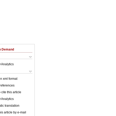
on Demand
 Analytics
 in xml format
 references
cite this article
 Analytics
ic translation
is article by e-mail