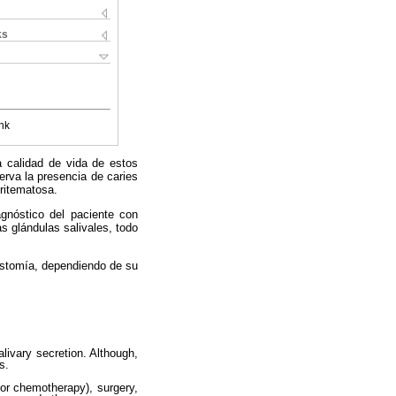
ks
nk
a calidad de vida de estos
erva la presencia de caries
ritematosa.
agnóstico del paciente con
s glándulas salivales, todo
rostomía, dependiendo de su
livary secretion. Although,
s.
/or chemotherapy), surgery,