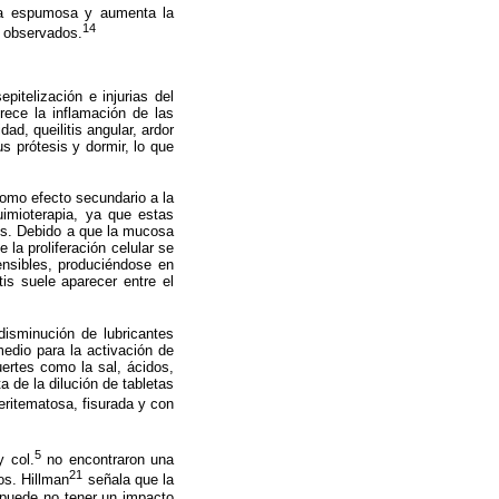
va espumosa y aumenta la
14
r observados.
pitelización e injurias del
orece la inflamación de las
ad, queilitis angular, ardor
s prótesis y dormir, lo que
omo efecto secundario a la
quimioterapia, ya que estas
cos. Debido a que la mucosa
 la proliferación celular se
nsibles, produciéndose en
is suele aparecer entre el
disminución de lubricantes
edio para la activación de
uertes como la sal, ácidos,
 de la dilución de tabletas
ritematosa, fisurada y con
5
y col.
no encontraron una
21
os. Hillman
señala que la
a puede no tener un impacto