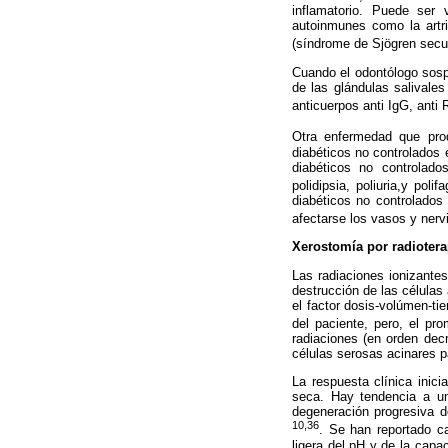
inflamatorio. Puede ser
autoinmunes como la artrit
(síndrome de Sjögren secu
Cuando el odontólogo sospe
de las glándulas salivale
anticuerpos anti IgG, anti
Otra enfermedad que pr
diabéticos no controlados 
diabéticos no controlad
polidipsia, poliuria,y po
diabéticos no controlados
afectarse los vasos y nerv
Xerostomía por radiotera
Las radiaciones ionizantes
destrucción de las células 
el factor dosis-volúmen-ti
del paciente, pero, el pro
radiaciones (en orden decr
células serosas acinares p
La respuesta clínica inici
seca. Hay tendencia a un
degeneración progresiva 
10,36
. Se han reportado c
ligera del pH y de la cap