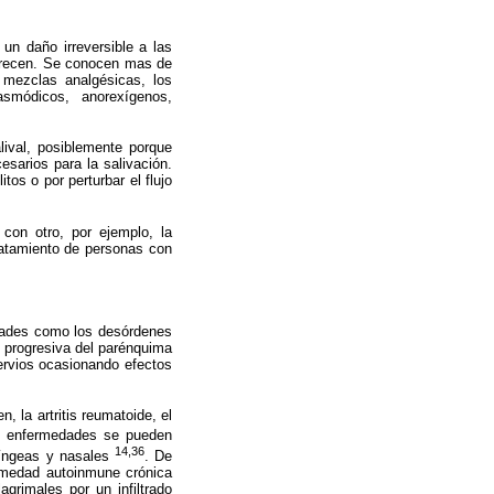
un daño irreversible a las
parecen. Se conocen mas de
 mezclas analgésicas, los
spasmódicos, anorexígenos,
lival, posiblemente porque
esarios para la salivación.
tos o por perturbar el flujo
on otro, por ejemplo, la
tratamiento de personas con
edades como los desórdenes
n progresiva del parénquima
ervios ocasionando efectos
 la artritis reumatoide, el
as enfermedades se pueden
14,36
ríngeas y nasales
. De
rmedad autoinmune crónica
agrimales por un infiltrado