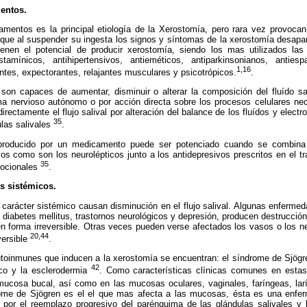
entos.
mentos es la principal etiología de la Xerostomía, pero rara vez provocan 
lo que al suspender su ingesta los signos y síntomas de la xerostomía desa
nen el potencial de producir xerostomía, siendo los mas utilizados las
istamínicos, antihipertensivos, antieméticos, antiparkinsonianos, antie
1,16
ntes, expectorantes, relajantes musculares y psicotrópicos.
.
on capaces de aumentar, disminuir o alterar la composición del fluído sa
ma nervioso autónomo o por acción directa sobre los procesos celulares nec
rectamente el flujo salival por alteración del balance de los fluídos y electroli
35
las salivales
.
producido por un medicamento puede ser potenciado cuando se combina c
cos como son los neurolépticos junto a los antidepresivos prescritos en el 
35
mocionales
.
s sistémicos.
carácter sistémico causan disminución en el flujo salival. Algunas enferm
 diabetes mellitus, trastornos neurológicos y depresión, producen destrucció
n forma irreversible. Otras veces pueden verse afectados los vasos o los n
20,44
versible
.
oinmunes que inducen a la xerostomía se encuentran: el síndrome de Sjögren,
42
ico y la esclerodermia
. Como características clínicas comunes en est
mucosa bucal, así como en las mucosas oculares, vaginales, faríngeas, la
drome de Sjögren es el el que mas afecta a las mucosas, ésta es una enfe
a por el reemplazo progresivo del parénquima de las glándulas salivales y l