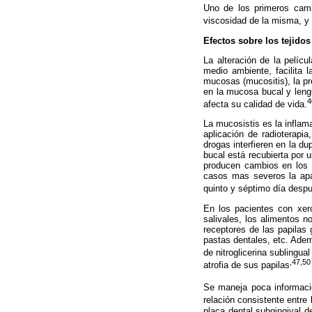
Uno de los primeros cam
viscosidad de la misma, y 
Efectos sobre los tejidos
La alteración de la pelícu
medio ambiente, facilita l
mucosas (mucositis), la pre
en la mucosa bucal y lengu
4
afecta su calidad de vida.
La mucosistis es la infla
aplicación de radioterapia
drogas interfieren en la d
bucal está recubierta por u
producen cambios en los 
casos mas severos la apar
quinto y séptimo día despu
En los pacientes con xero
salivales, los alimentos 
receptores de las papilas 
pastas dentales, etc. Adem
de nitroglicerina sublingu
,47,50
atrofia de sus papilas
Se maneja poca informació
relación consistente entre 
placa dental subgingival d