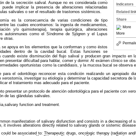
ón de la secreción salival. Aunque no es considerada como
Indicators
 puede implicar la presencia de alteraciones relacionadas
las salivales o ser el resultado de trastornos sistémicos.
Related lin
Share
stomía es la consecuencia de varias condiciones de tipo
s entre las cuales encontramos: la ingesta de medicamentos,
More
iación y/o quimioterapia), terapia quirúrgica, alteraciones
More
des autoinmunes como el Síndrome de Sjögren y el Lupus
e otras.
Permali
va se apoya en los elementos que la conforman y como éstos
idades dentro de la cavidad bucal. Estas funciones se
cuando existe disminución del flujo salival y producen gran impacto en l
en presentar dificultad para hablar, comer y dormir. Al exámen clínico se obs
fermedades oportunistas como la candidiasis, y la mucosa bucal se observa e
e para el odontólogo reconocer esta condición realizando un apropiado di
xerostomía, investigar su etiología y determinar la capacidad secretora de la
plicar el tratamiento mas adecuado para el paciente.
jeto presentar un protocolo de atención odontológica para el paciente con xe
ón de las glándulas salivales.
a,salivary function and treatment.
mon manifestation of salivary disfunction and consists in a decreasing of sa
, it involves alterations directly related to salivary glands or sistemic disease
 could be associated to: Therapeutic drugs, oncologic therapy (radiation and