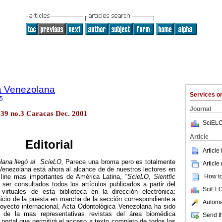
a Venezolana
Services 
5
Journal
l.39 no.3 Caracas Dec. 2001
SciELO
Article
Editorial
Article
lana llegó al ScieLO,
Parece una broma pero es totalmente
Article
Venezolana está ahora al alcance de de nuestros lectores en
How to 
n line mas importantes de América Latina,
"ScieLO, Sientfic
 ser consultados todos los artículos publicados a partir del
SciELO
virtuales de esta biblioteca en la dirección electrónica:
inicio de la puesta en marcha de la sección correspondiente a
Automat
oyecto internacional, Acta Odontológica Venezolana ha sido
o de la mas representativas revistas del área biomédica
Send th
 portal que permitirá el acceso a texto completo de todos los