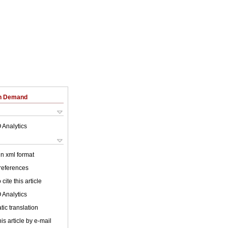
on Demand
 Analytics
 in xml format
 references
cite this article
 Analytics
ic translation
is article by e-mail