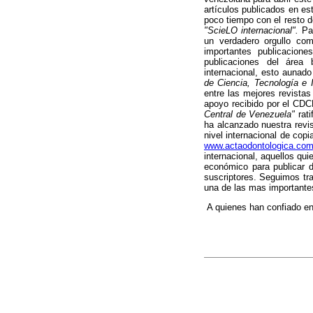
artículos publicados en es
poco tiempo con el resto d
"ScieLO internacional".
Pa
un verdadero orgullo co
importantes publicacio
publicaciones del área
internacional, esto aunad
de Ciencia, Tecnología e
entre las mejores revistas
apoyo recibido por el CD
Central de Venezuela"
rati
ha alcanzado nuestra revis
nivel internacional de cop
www.actaodontologica.co
internacional, aquellos qu
económico para publicar d
suscriptores. Seguimos tra
una de las mas importante
A quienes han confiado e