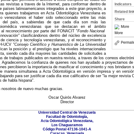
tas revistas a traves de la Internet, para conformar dentro de
Indicators
e países latinoamericanos integrados a este gran proyecto, a
Related lin
ra quienes trabajamos en Acta Odontológica Venezolana es
mo venezolanos el haber sido seleccionado entre las más
Share
nes del país, a sabiendas de que cada día son más las
 biomédica venezolanas que se destacan en el ámbito
More
o al reconocimiento por parte del FONACIT "
Fondo Nacional
More
 Innovación"
clasificándonos dentro del núcleo de excelencia
 de ciencia y tecnología venezolanas, y el reconocimiento y
Permali
CH-UCV
"Consejo Científico y Humanistico de La Universidad
fican la posición y el prestigio que ha niveles internacionales
ta, siendo cada día mayores las cantidades de solicitudes a
ias de trabajos publicados en nuestra revista, a traves de los correos electró
m
Agradecemos la confianza de quienes nos han ayudado a proyectarnos de 
ienes percibieron la importancia de masificar el conocimiento y nos brindaron
e manera simultanea a Acta Odontológica en versión impresa y en versión
bajando para ser justificar cada día ese calificativo de ser "la mejor revista
s de habla hispana".
n nosotros de nuevo muchas gracias.
Oscar Quirós Alvarez
Director
Universidad Central de Venezuela
Facultad de Odontología,
Acta Odontológica Venezolana,
Los Chaguaramos
Código Postal 47136-1041-A
Caracas, Venezuela