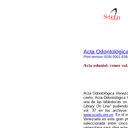
Acta Odontológic
Print version
ISSN
0001-636
Acta odontol. venez vo
Acta Odontológica Venezo
cierto, Acta Odontológica 
una de las bibliotecas o
Library On Line"
pudiendo
vol. 37 en los archivos 
www.scielo.org.ve
. En el 
Venezuela en este gran pr
seleccionada entre cinc
venezolana para abrir este