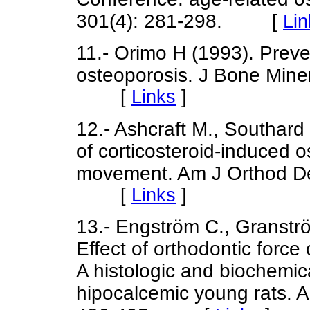
301(4): 281-298.
[
Lin
11.- Orimo H (1993). Preven
osteoporosis. J Bone Miner
[
Links
]
12.- Ashcraft M., Southard 
of corticosteroid-induced 
movement. Am J Orthod De
[
Links
]
13.- Engström C., Granstr
Effect of orthodontic force
A histologic and biochemic
hipocalcemic young rats. 