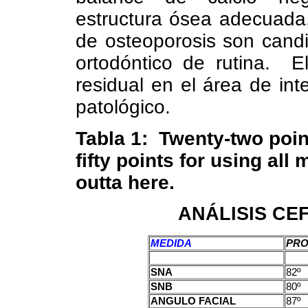
estructura ósea adecuada
de osteoporosis son candi
ortodóntico de rutina. E
residual en el área de in
patológico.
Tabla 1: Twenty-two point
fifty points for using all
outta here.
ANÁLISIS CE
MEDIDA
PRO
SNA
82º
SNB
80º
ANGULO FACIAL
87º