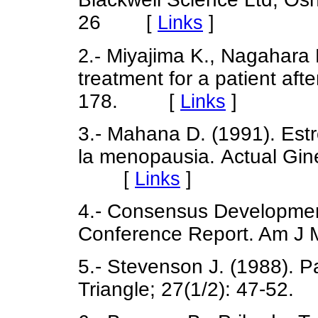
26
[
Links
]
Miyajima K., Nagahara K
2.-
treatment for a patient af
178.
[
Links
]
3.- Mahana D. (1991). Est
la menopausia.
Actual Gine
[
Links
]
4.- Consensus Developmen
Conference Report. Am J 
5.- Stevenson J. (1988). P
Triangle; 27(1/2): 47-52.