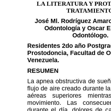
LA LITERATURA Y PRO
TRATAMIENTO
José Ml. Rodríguez Amaro
Odontología y Oscar 
Odontólogo.
Residentes 2do año Postgr
Prostodoncia, Facultad de O
Venezuela.
RESUMEN
La apnea obstructiva de sueñ
flujo de aire creado durante l
aéreas superiores mientr
movimiento. Las consecue
durante el día, dolores de c