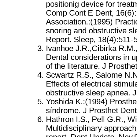
positionig device for treat
Comp Cont E Dent, 16(6):
Association.:(1995) Practi
snoring and obstructive sl
Report. Sleep, 18(4):511-
Ivanhoe J.R.,Cibirka R.M.,
Dental considerations in u
of the literature. J Prosth
Scwartz R.S., Salome N.N
Effects of electrical stimu
obstructive sleep apnea. J
Yoshida K.:(1994) Prosthe
síndrome. J Prosthet Dent
Hathron I.S., Pell G.R., W
Multidisciplinary approach