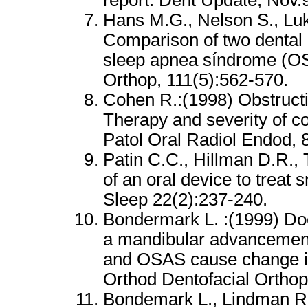
report. Dent Update, Nov.
Hans M.G., Nelson S., Luk
Comparison of two dental d
sleep apnea síndrome (OS
Orthop, 111(5):562-570.
Cohen R.:(1998) Obstructi
Therapy and severity of c
Patol Oral Radiol Endod, 
Patin C.C., Hillman D.R., 
of an oral device to treat
Sleep 22(2):237-240.
Bondermark L. :(1999) Doe
a mandibular advancement s
and OSAS cause change in
Orthod Dentofacial Orthop
Bondemark L., Lindman R.