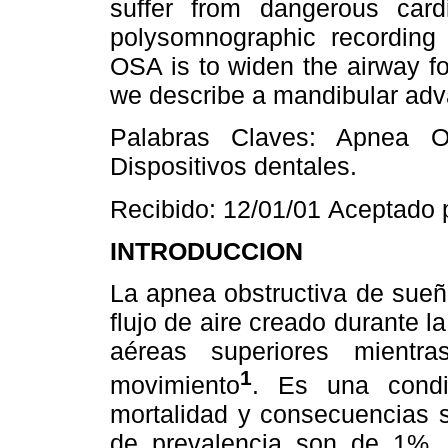
suffer from dangerous car
polysomnographic recording 
OSA is to widen the airway for 
we describe a mandibular adv
Palabras Claves: Apnea Ob
Dispositivos dentales.
Recibido: 12/01/01
Aceptado p
INTRODUCCION
La apnea obstructiva de sueñ
flujo de aire creado durante l
aéreas superiores mientr
1
movimiento
. Es una condi
mortalidad y consecuencias s
de prevalencia son de 1%. 