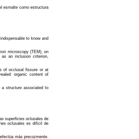
del esmalte como estructura
s indispensable to know and
ectron microscopy (TEM), on
s an inclusion criterion,
 of occlusal fissure or at
vealed: organic content of
 a structure associated to
as superficies oclusales de
es oclusales es difícil de
se efectúa más precozmente.