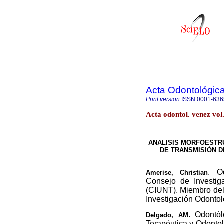
Acta Odontológic
Print version
ISSN
0001-636
Acta odontol. venez vol
ANALISIS MORFOESTR
DE TRANSMISIÓN D
. O
Amerise, Christian
Consejo de Investi
(CIUNT). Miembro del
Investigación Odontol
. Odontó
Delgado, AM
Terapéutica y Odontol