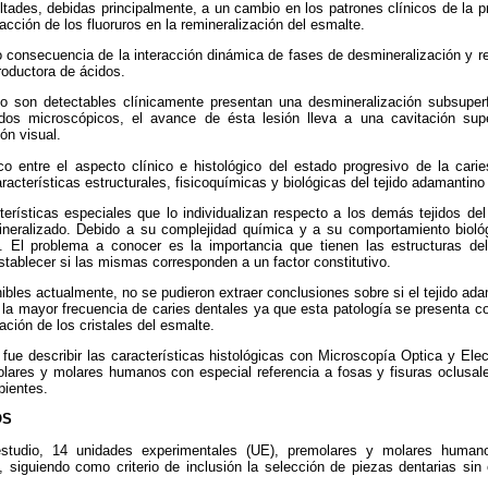
ltades, debidas principalmente, a un cambio en los patrones clínicos de la p
 acción de los fluoruros en la remineralización del esmalte.
 consecuencia de la interacción dinámica de fases de desmineralización y re
roductora de ácidos.
o son detectables clínicamente presentan una desmineralización subsuperf
os microscópicos, el avance de ésta lesión lleva a una cavitación super
ón visual.
co entre el aspecto clínico e histológico del estado progresivo de la cari
aracterísticas estructurales, fisicoquímicas y biológicas del tejido adamantin
terísticas especiales que lo individualizan respecto a los demás tejidos de
mineralizado. Debido a su complejidad química y a su comportamiento bioló
. El problema a conocer es la importancia que tienen las estructuras del
establecer si las mismas corresponden a un factor constitutivo.
onibles actualmente, no se pudieron extraer conclusiones sobre si el tejido ad
a la mayor frecuencia de caries dentales ya que esta patología se presenta 
ación de los cristales del esmalte.
o fue describir las características histológicas con Microscopía Optica y Ele
olares y molares humanos con especial referencia a fosas y fisuras oclusale
pientes.
OS
estudio, 14 unidades experimentales (UE), premolares y molares human
, siguiendo como criterio de inclusión la selección de piezas dentarias sin