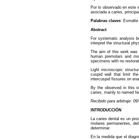
Por lo observado en este e
asociada a caries, princip
Palabras claves
: Esmalte 
Abstract
For systematic analysis be
interpret the structural ph
The aim of this work was t
human premolars and mola
specimens with no restorat
Light microscopic structu
cuspid wall that limit th
intercuspid fissures on ena
By the observed in this s
caries, mainly to named hi
Recibido para arbitraje: 0
INTRODUCCIÓN
La caries dental es un pro
molares permanentes, debi
determinar.
En la medida que el diagnó