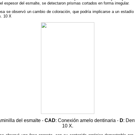
el espesor del esmalte, se detectaron prismas cortados en forma irregular.
osa se observó un cambio de coloración, que podría implicarse a un estadío
s. 10 X
aminilla del esmalte -
CAD
: Conexión amelo dentinaria -
D
: Den
10 X.