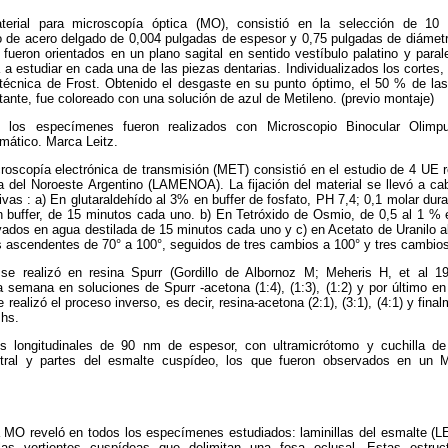
terial para microscopía óptica (MO), consistió en la selección de 10 
co de acero delgado de 0,004 pulgadas de espesor y 0,75 pulgadas de diámet
fueron orientados en un plano sagital en sentido vestíbulo palatino y paralel
a a estudiar en cada una de las piezas dentarias. Individualizados los cortes
 técnica de Frost. Obtenido el desgaste en su punto óptimo, el 50 % de la
stante, fue coloreado con una solución de azul de Metileno. (previo montaje)
e los especímenes fueron realizados con Microscopio Binocular Olimp
ático. Marca Leitz.
oscopía electrónica de transmisión (MET) consistió en el estudio de 4 UE r
a del Noroeste Argentino (LAMENOA). La fijación del material se llevó a ca
ivas : a) En glutaraldehído al 3% en buffer de fosfato, PH 7,4; 0,1 molar dur
ón buffer, de 15 minutos cada uno. b) En Tetróxido de Osmio, de 0,5 al 1 % 
vados en agua destilada de 15 minutos cada uno y c) en Acetato de Uranilo 
s ascendentes de 70° a 100°, seguidos de tres cambios a 100° y tres cambio
 se realizó en resina Spurr (Gordillo de Albornoz M; Meheris H, et al 1
 semana en soluciones de Spurr -acetona (1:4), (1:3), (1:2) y por último en
realizó el proceso inverso, es decir, resina-acetona (2:1), (3:1), (4:1) y fina
 hs.
es longitudinales de 90 nm de espesor, con ultramicrótomo y cuchilla de
tral y partes del esmalte cuspídeo, los que fueron observados en un M
ra MO reveló en todos los especímenes estudiados: laminillas del esmalte (L
as vertientes cuspídeas que delimitan una fosa oclusal. Estas estru