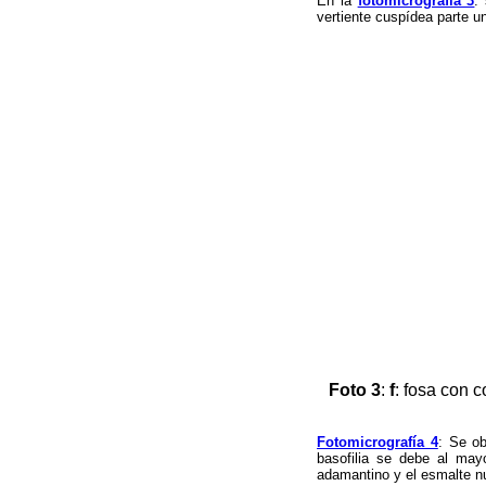
En la
fotomicrografía 3
:
vertiente cuspídea parte u
Foto 3
:
f
: fosa con 
Fotomicrografía 4
: Se ob
basofilia se debe al may
adamantino y el esmalte nu