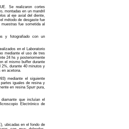
UE. Se realizaron cortes
ro, montadas en un mandril
os al eje axial del diente,
, el método de desgaste fue
s muestras fue sometida al
us y fotografiado con un
ealizados en el Laboratorio
bo mediante el uso de tres
ante 24 hs y posteriormente
en el mismo buffer durante
al 2%, durante 40 minutos y
s en acetona.
993) mediante el siguiente
 partes iguales de resina y
lmente en resina Spurr pura,
 diamante que incluían el
icroscopio Electrónico de
E), ubicadas en el fondo de
cturas son muy delgadas,