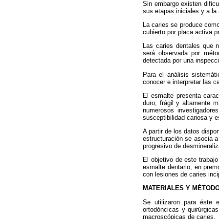
Sin embargo existen dificu
sus etapas iniciales y a la
La caries se produce como
cubierto por placa activa p
Las caries dentales que n
será observada por métod
detectada por una inspecci
Para el análisis sistemáti
conocer e interpretar las c
El esmalte presenta carac
duro, frágil y altamente 
numerosos investigadores
susceptibilidad cariosa y 
A partir de los datos disp
estructuración se asocia 
progresivo de desmineraliz
El objetivo de este trabaj
esmalte dentario, en prem
con lesiones de caries inci
MATERIALES Y MÉTOD
Se utilizaron para éste 
ortodóncicas y quirúrgicas
macroscópicas de caries.