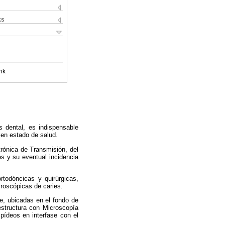
ks
nk
es dental, es indispensable
o en estado de salud.
trónica de Transmisión, del
s y su eventual incidencia
rtodóncicas y quirúrgicas,
croscópicas de caries.
te, ubicadas en el fondo de
 estructura con Microscopía
spídeos en interfase con el