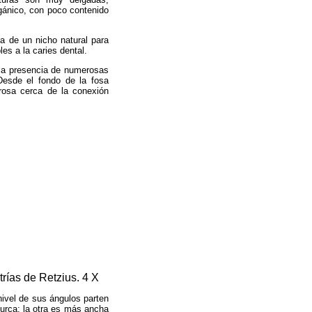
gánico, con poco contenido
ia de un nicho natural para
es a la caries dental.
 la presencia de numerosas
Desde el fondo de la fosa
rosa cerca de la conexión
trías de Retzius. 4 X
nivel de sus ángulos parten
ifurca; la otra es más ancha