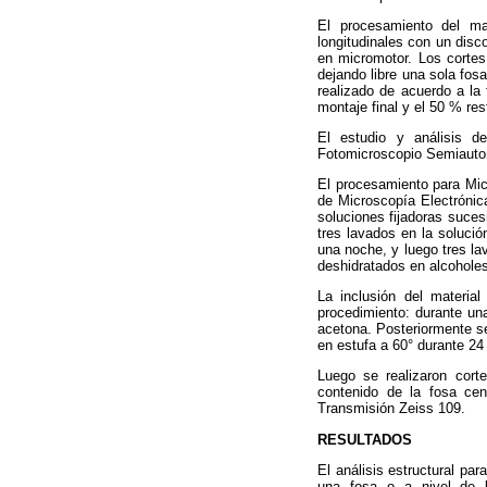
El procesamiento del ma
longitudinales con un dis
en micromotor. Los cortes 
dejando libre una sola fos
realizado de acuerdo a la
montaje final y el 50 % re
El estudio y análisis d
Fotomicroscopio Semiautom
El procesamiento para Micr
de Microscopía Electrónic
soluciones fijadoras suces
tres lavados en la soluci
una noche, y luego tres la
deshidratados en alcohole
La inclusión del material
procedimiento: durante una
acetona. Posteriormente se 
en estufa a 60° durante 24
Luego se realizaron cort
contenido de la fosa cen
Transmisión Zeiss 109.
RESULTADOS
El análisis estructural pa
una fosa o a nivel de l