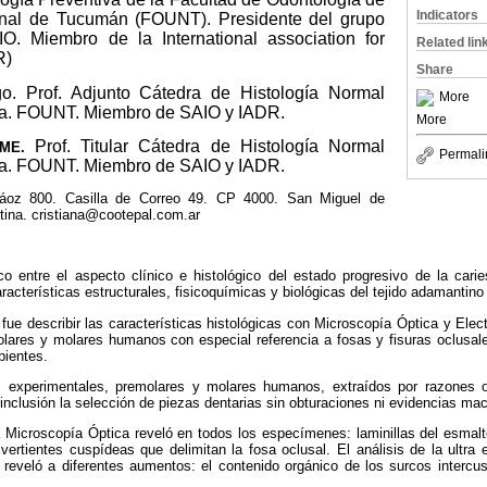
Indicators
onal de Tucumán (FOUNT). Presidente del grupo
O. Miembro de la International association for
Related lin
R)
Share
go. Prof. Adjunto Cátedra de Histología Normal
More
ía. FOUNT. Miembro de SAIO y IADR.
More
Prof. Titular Cátedra de Histología Normal
, ME.
Permali
ía. FOUNT. Miembro de SAIO y IADR.
áoz 800. Casilla de Correo 49. CP 4000. San Miguel de
ina. cristiana@cootepal.com.ar
co entre el aspecto clínico e histológico del estado progresivo de la cari
aracterísticas estructurales, fisicoquímicas y biológicas del tejido adamantin
o fue describir las características histológicas con Microscopía Óptica y Elec
olares y molares humanos con especial referencia a fosas y fisuras oclusale
pientes.
s experimentales, premolares y molares humanos, extraídos por razones o
 inclusión la selección de piezas dentarias sin obturaciones ni evidencias ma
ra Microscopía Óptica reveló en todos los especímenes: laminillas del esmal
vertientes cuspídeas que delimitan la fosa oclusal. El análisis de la ultra
 reveló a diferentes aumentos: el contenido orgánico de los surcos intercu