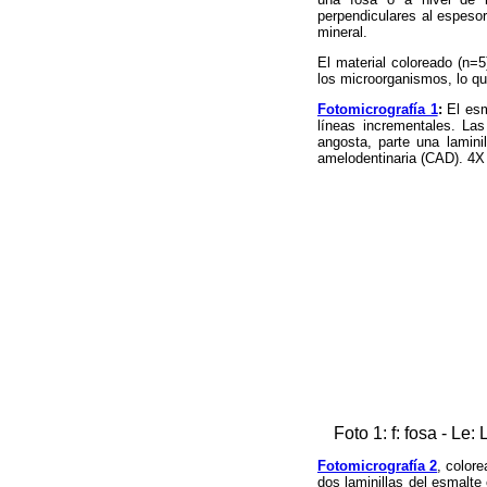
perpendiculares al espeso
mineral.
El material coloreado (n=5
los microorganismos, lo qu
Fotomicrografía 1
:
El esm
líneas incrementales. La
angosta, parte una lamin
amelodentinaria (CAD). 4X
Foto 1: f: fosa - Le
Fotomicrografía 2
, color
dos laminillas del esmalte 