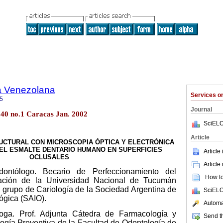
a Venezolana
Services 
5
Journal
.40 no.1 Caracas Jan. 2002
SciELO
Article
UCTURAL CON MICROSCOPIA ÓPTICA Y ELECTRÓNICA
EL ESMALTE DENTARIO HUMANO EN SUPERFICIES
Article
OCLUSALES
Article
dontólogo. Becario de Perfeccionamiento del
How to 
gación de la Universidad Nacional de Tucumán
 grupo de Cariología de la Sociedad Argentina de
SciELO
ógica (SAIO).
Automat
loga. Prof. Adjunta Cátedra de Farmacología y
Send th
ogía Preventiva de la Facultad de Odontología de