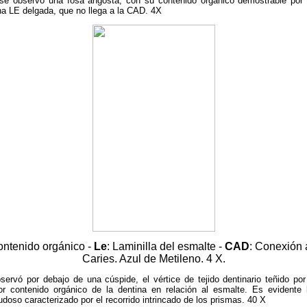
 se observó una fosa angosta, con su contenido orgánico demostrable por 
na LE delgada, que no llega a la CAD. 4X
contenido orgánico -
Le
: Laminilla del esmalte -
CAD
: Conexión 
Caries. Azul de Metileno. 4 X.
servó por debajo de una cúspide, el vértice de tejido dentinario teñido por
or contenido orgánico de la dentina en relación al esmalte. Es evidente
doso caracterizado por el recorrido intrincado de los prismas. 40 X