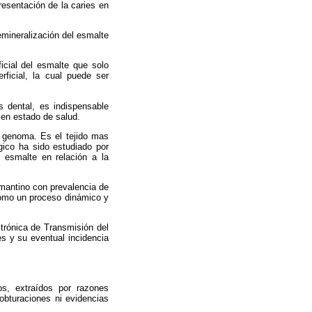
resentación de la caries en
mineralización del esmalte
icial del esmalte que solo
ficial, la cual puede ser
es dental, es indispensable
o en estado de salud.
l genoma. Es el tejido mas
gico ha sido estudiado por
 esmalte en relación a la
amantino con prevalencia de
como un proceso dinámico y
ctrónica de Transmisión del
s y su eventual incidencia
os, extraídos por razones
 obturaciones ni evidencias