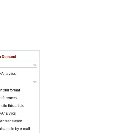
on Demand
 Analytics
 in xml format
 references
cite this article
 Analytics
ic translation
is article by e-mail