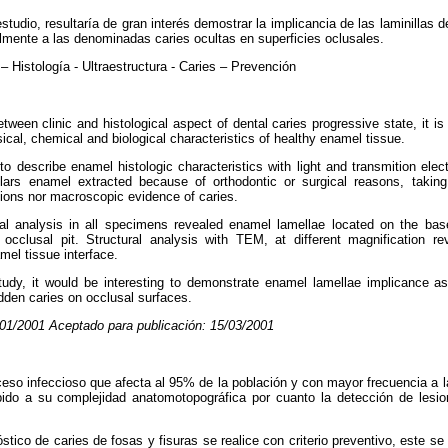
studio, resultaría de gran interés demostrar la implicancia de las laminillas 
almente a las denominadas caries ocultas en superficies oclusales.
– Histología - Ultraestructura - Caries – Prevención
tween clinic and histological aspect of dental caries progressive state, it i
ysical, chemical and biological characteristics of healthy enamel tissue.
o describe enamel histologic characteristics with light and transmition el
rs enamel extracted because of orthodontic or surgical reasons, taking a
ions nor macroscopic evidence of caries.
ral analysis in all specimens revealed enamel lamellae located on the base
e occlusal pit. Structural analysis with TEM, at different magnification re
mel tissue interface.
tudy, it would be interesting to demonstrate enamel lamellae implicance as
dden caries on occlusal surfaces.
9/01/2001 Aceptado para publicación: 15/03/2001
ceso infeccioso que afecta al 95% de la población y con mayor frecuencia a l
do a su complejidad anatomotopográfica por cuanto la detección de lesion
stico de caries de fosas y fisuras se realice con criterio preventivo, este 