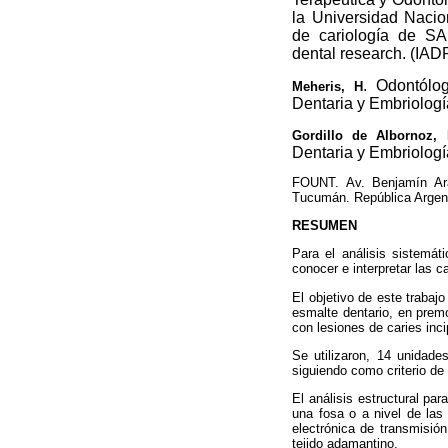
la Universidad Naci
de cariología de SAI
dental research. (IAD
. Odontólo
Meheris, H
Dentaria y Embriolog
Gordillo de Albornoz
Dentaria y Embriolog
FOUNT. Av. Benjamín Ar
Tucumán. República Argent
RESUMEN
Para el análisis sistemáti
conocer e interpretar las c
El objetivo de este trabaj
esmalte dentario, en prem
con lesiones de caries inci
Se utilizaron, 14 unidade
siguiendo como criterio de
El análisis estructural pa
una fosa o a nivel de las 
electrónica de transmisión
tejido adamantino.