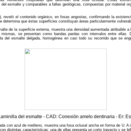
r del esmalte y comparables a fallas geológicas, compuestas por material or
), reveló el contenido orgánico, en fosas angostas, confirmando la existenc
e determina que éstas superficies constituyan áreas particularmente vulnerabl
alte de la superficie externa, muestra una densidad aumentada atribuible a
s mismas, se presentan como bandas pardas con intervalos entre ellas. 
illa del esmalte delgada, homogénea en casi todo su recorrido que se eng
: Laminilla del esmalte - CAD: Conexión amelo dentinaria - Er: Es
eada con azul de metileno, muestra una fosa oclusal ancha en forma de U. A 
con distintas características: una de ellas presenta un corto trayecto y se b