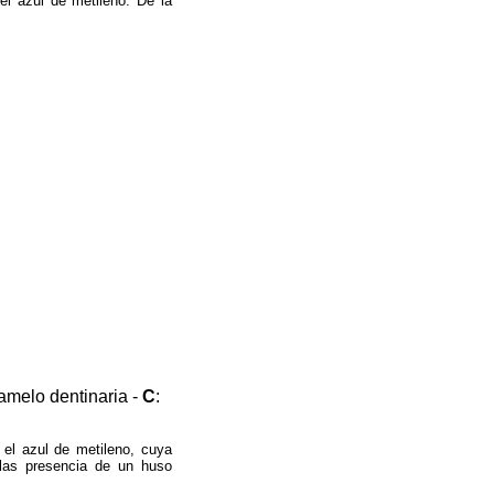
el azul de metileno. De la
amelo dentinaria -
C
:
 el azul de metileno, cuya
 las presencia de un huso