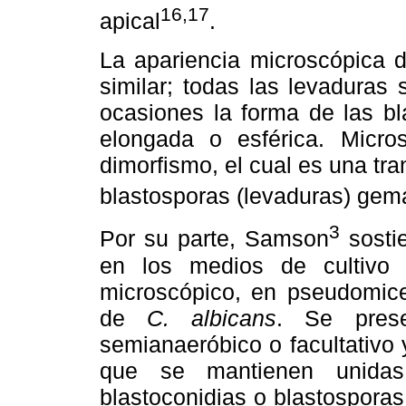
16,17
apical
.
La apariencia microscópica 
similar; todas las levaduras
ocasiones la forma de las bl
elongada o esférica. Micr
dimorfismo, el cual es una tr
blastosporas (levaduras) gema
3
Por su parte, Samson
sostie
en los medios de cultivo 
microscópico, en pseudomice
de
C. albicans
. Se prese
semianaeróbico o facultativo
que se mantienen unida
blastoconidias o blastospora