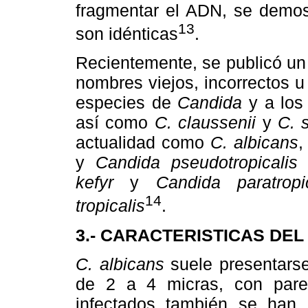
fragmentar el ADN, se demo
13
son idénticas
.
Recientemente, se publicó un
nombres viejos, incorrectos 
especies de
Candida
y a los
así como
C. claussenii
y
C. 
actualidad como
C. albicans
,
y
Candida pseudotropicalis
e
kefyr
y
Candida paratropic
14
tropicalis
.
3.- CARACTERISTICAS DEL
C. albicans
suele presentarse
de 2 a 4 micras, con pared
infectados también se han i