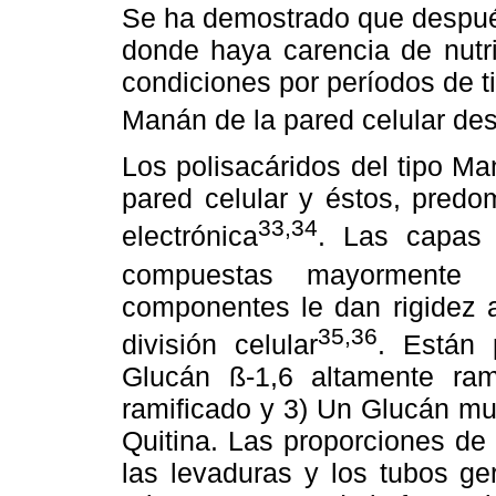
Se ha demostrado que despué
donde haya carencia de nutr
condiciones por períodos de 
Manán de la pared celular d
Los polisacáridos del tipo Ma
pared celular y éstos, predo
33,34
electrónica
. Las capas 
compuestas mayormente 
componentes le dan rigidez a
35,36
división celular
. Están 
Glucán ß-1,6 altamente ram
ramificado y 3) Un Glucán mu
Quitina. Las proporciones de 
las levaduras y los tubos g