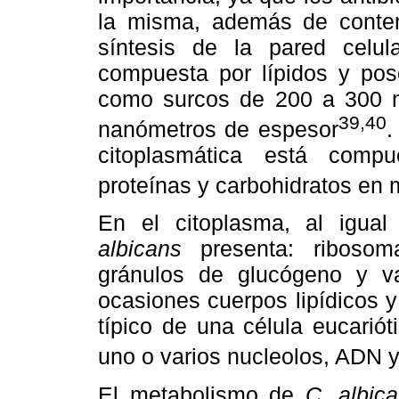
la misma, además de conten
síntesis de la pared celu
compuesta por lípidos y pos
como surcos de 200 a 300 n
39,40
nanómetros de espesor
.
citoplasmática está comp
proteínas y carbohidratos en 
En el citoplasma, al igual
albicans
presenta: ribosom
gránulos de glucógeno y v
ocasiones cuerpos lipídicos y
típico de una célula eucarió
uno o varios nucleolos, ADN
El metabolismo de
C. albic