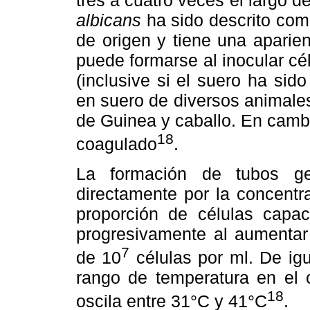
tres a cuatro veces el largo de
albicans
ha sido descrito como
de origen y tiene una aparie
puede formarse al inocular cé
(inclusive si el suero ha si
en suero de diversos animale
de Guinea y caballo. En cambi
18
coagulado
.
La formación de tubos ge
directamente por la concentra
proporción de células capac
progresivamente al aumentar 
7
de 10
células por ml. De igu
rango de temperatura en el 
18
oscila entre 31°C y 41°C
.