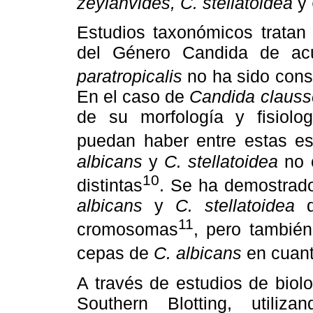
zeylanvides, C. stellatoidea
y
Estudios taxonómicos tratan 
del Género Candida de ac
paratropicalis
no ha sido cons
En el caso de
Candida clauss
de su morfología y fisiolo
puedan haber entre estas es
albicans
y
C. stellatoidea
no 
10
distintas
.
Se ha demostrado
albicans
y
C. stellatoidea
d
11
cromosomas
, pero también
cepas de
C. albicans
en cuant
A través de estudios de biol
Southern Blotting, utiliz