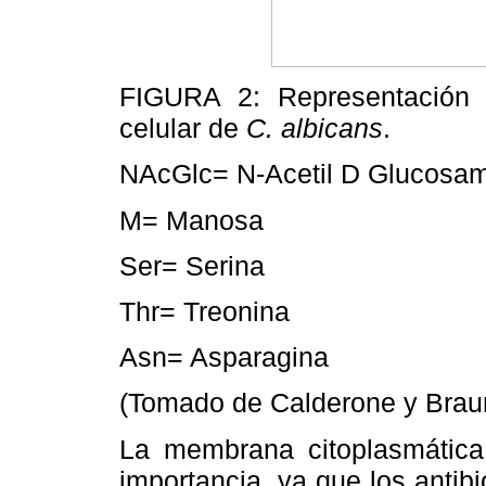
FIGURA 2: Representación 
celular de
C. albicans
.
NAcGlc= N-Acetil D Glucosa
M= Manosa
Ser= Serina
Thr= Treonina
Asn= Asparagina
(Tomado de Calderone y Brau
La membrana citoplasmática 
importancia, ya que los antibi