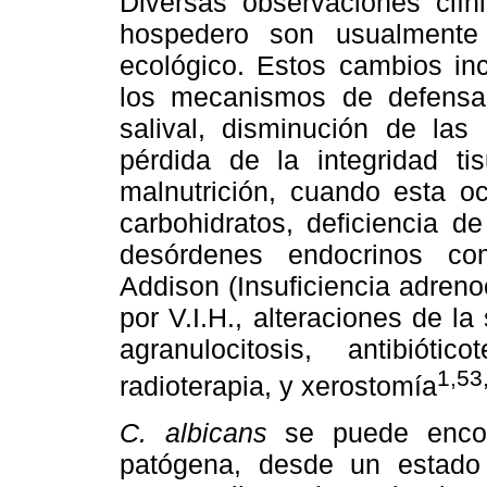
Diversas observaciones clín
hospedero son usualmente 
ecológico. Estos cambios in
los mecanismos de defensa 
salival, disminución de las
pérdida de la integridad tis
malnutrición, cuando esta oc
carbohidratos, deficiencia de
desórdenes endocrinos co
Addison (Insuficiencia adrenoc
por V.I.H., alteraciones de 
agranulocitosis, antibiótic
1,53
radioterapia, y xerostomía
C. albicans
se puede encont
patógena, desde un estado 