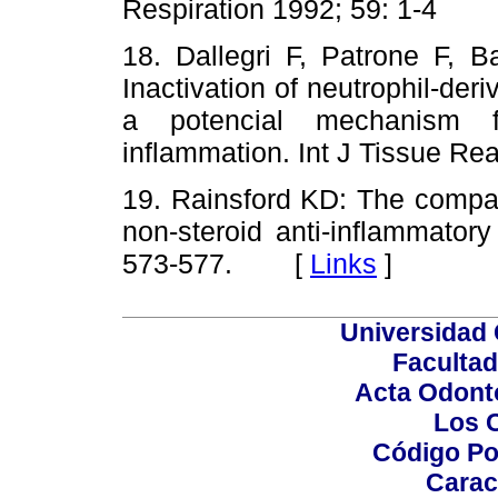
Respiration 1992; 59: 1-4
18. Dallegri F, Patrone F, B
Inactivation of neutrophil-der
a potencial mechanism fo
inflammation. Int J Tissue 
19. Rainsford KD: The compara
non-steroid anti-inflammator
573-577. [
Links
]
Universidad 
Facultad
Acta Odont
Los 
Código Po
Carac