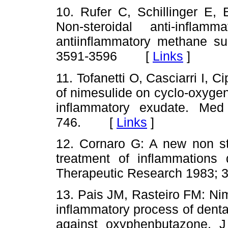
10. Rufer C, Schillinger E,
Non-steroidal anti-infla
antiinflammatory methane su
3591-3596 [
Links
]
11. Tofanetti O, Casciarri I, C
of nimesulide on cyclo-oxygen
inflammatory exudate. Me
746. [
Links
]
12. Cornaro G: A new non ste
treatment of inflammations 
Therapeutic Research 1983
13. Pais JM, Rasteiro FM: Nim
inflammatory process of dental 
against oxyphenbutazone. 