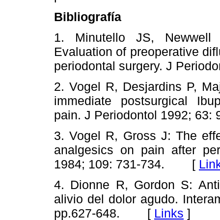
Bibliografía
1. Minutello JS, Newwell
Evaluation of preoperative difl
periodontal surgery. J Peri
2. Vogel R, Desjardins P, Ma
immediate postsurgical Ibup
pain. J Periodontol 1992; 6
3. Vogel R, Gross J: The effe
analgesics on pain after pe
1984; 109: 731-734. [
Lin
4. Dionne R, Gordon S: Antii
alivio del dolor agudo. Inter
pp.627-648. [
Links
]