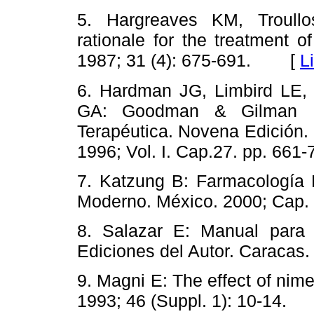
5. Hargreaves KM, Troull
rationale for the treatment 
1987; 31 (4): 675-691. [
L
6. Hardman JG, Limbird LE
GA: Goodman & Gilman L
Terapéutica. Novena Edición.
1996; Vol. I. Cap.27. pp. 6
7. Katzung B: Farmacología B
Moderno. México. 2000; Ca
8. Salazar E: Manual para 
Ediciones del Autor. Carac
9. Magni E: The effect of nim
1993; 46 (Suppl. 1): 10-14