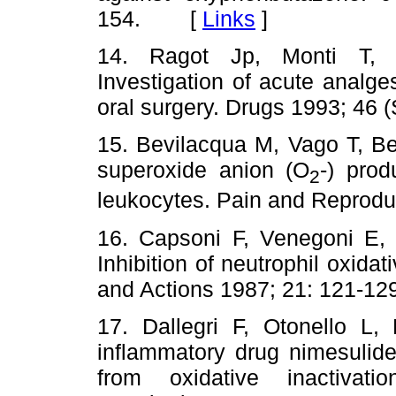
154. [
Links
]
14. Ragot Jp, Monti T, M
Investigation of acute analges
oral surgery. Drugs 1993; 4
15. Bevilacqua M, Vago T, Ber
superoxide anion (O
-) pro
2
leukocytes. Pain and Repro
16. Capsoni F, Venegoni E,
Inhibition of neutrophil oxid
and Actions 1987; 21: 121
17. Dallegri F, Otonello L,
inflammatory drug nimesulide
from oxidative inactivati