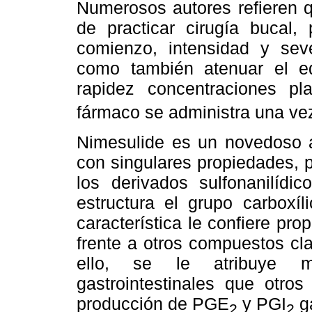
Numerosos autores refieren q
de practicar cirugía bucal, 
comienzo, intensidad y seve
como también atenuar el 
rapidez concentraciones pl
fármaco se administra una ve
Nimesulide es un novedoso ag
con singulares propiedades, 
los derivados sulfonanilídi
estructura el grupo carboxíl
característica le confiere pr
frente a otros compuestos cl
ello, se le atribuye m
gastrointestinales que otro
producción de PGE
y PGI
ga
2
2