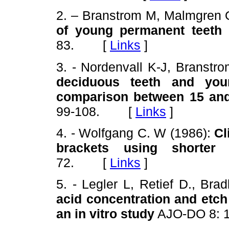
2. – Branstrom M, Malmgren 
of young permanent teeth 
83. [
Links
]
3. - Nordenvall K-J, Branst
deciduous teeth and you
comparison between 15 and
99-108. [
Links
]
4. - Wolfgang C. W (1986):
Cl
brackets using shorter
72. [
Links
]
5. - Legler L, Retief D., Bra
acid concentration and etch
an in vitro study
AJO-DO 8: