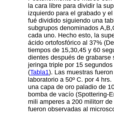
la cara libre para dividir la su
izquierdo para el grabado y e
fué dividido siguiendo una tab
subgrupos denominados A,B,C 
cada uno. Hecho esto, la supe
ácido ortofosfórico al 37% (
tiempos de 15,30,45 y 60 seg
dientes después de grabarse s
jeringa triple por 15 segundos
(
Tabla1
). Las muestras fueron
laboratorio a 50º C. por 4 hrs
una capa de oro paladio de 10
bomba de vacío (Spottering-Er
mili amperes a 200 militorr de 
fueron observadas al microsco