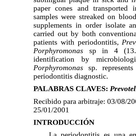
paper cones and transported i
samples were streaked on bloo
supplements in order isolate an
carried out by both conventio
patients with periodontitis,
Prev
Porphyromonas
sp in 4 (13.3
identification by microbiol
Porphyromonas
sp. represents 
periodontitis diagnostic.
PALABRAS CLAVES:
Prevote
Recibido para arbitraje: 03/08/2
25/01/2001
INTRODUCCIÓN
La periodontitis es una enti