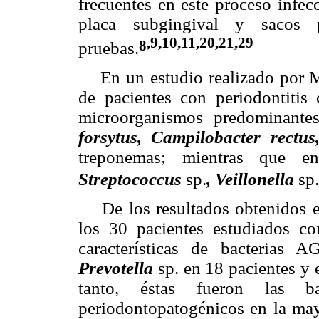
frecuentes en este proceso infec
placa subgingival y sacos p
,9,10,11,20,21,29
8
pruebas.
En un estudio realizado por Moo
de pacientes con periodontitis 
microorganismos predominant
forsytus, Campilobacter rectu
treponemas; mientras que en
Streptococcus
sp.
, Veillonella
sp.
De los resultados obtenidos en
los 30 pacientes estudiados co
características de bacterias
Prevotella
sp. en 18 pacientes y
tanto, éstas fueron las ba
periodontopatogénicos en la mayo