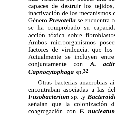
capaces de destruir los tejido
inactivación de los mecanismos d
Género
Prevotella
se encuentra c
se ha comprobado su capacida
acción tóxica sobre fibroblastos
Ambos microorganismos poseen
factores de virulencia, que los 
Actualmente se incluyen entre
conjuntamente con
A. acti
32
Capnocytophaga
sp.
Otras bacterias anaerobias ais
encontraban asociadas a las 
Fusobacterium
sp. ,y
Bacteroid
señalan que la colonización 
coagregación con
F. nucleatu