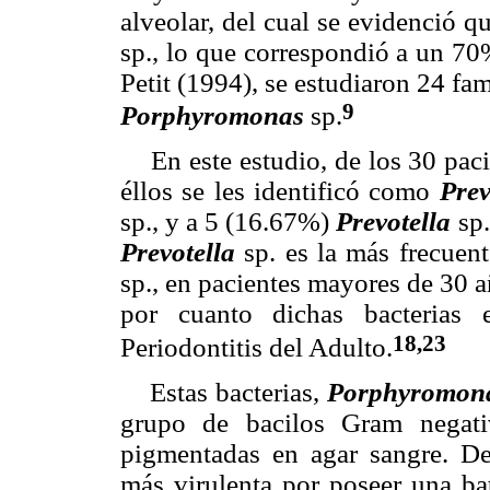
alveolar, del cual se evidenció q
sp., lo que correspondió a un 70
Petit (1994), se estudiaron 24 fam
9
Porphyromonas
sp.
En este estudio, de los 30 pacie
éllos se les identificó como
Prev
sp., y a 5 (16.67%)
Prevotella
sp
Prevotella
sp. es
la más frecuen
sp., en pacientes mayores de 30 a
por cuanto dichas bacterias 
18,23
Periodontitis del Adulto.
Estas bacterias,
Porphyromon
grupo de bacilos Gram negati
pigmentadas en agar sangre. D
más virulenta por poseer una bat