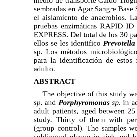
medio de transporte Caldo Tiogli
sembradas en Agar Sangre Base 
el aislamiento de anaerobios. La
pruebas enzimáticas RAPID ID 
EXPRESS. Del total de los 30 pac
ellos se les identifico
Prevotell
sp. Los métodos microbiológicos
para la identificación de estos
adulto.
ABSTRACT
The objective of this study wa
sp
. and
Porphyromonas
sp.
in ad
adult patients, aged between 25
study. Thirty of them with per
(group control). The samples we
sublingual plaque in sick and h