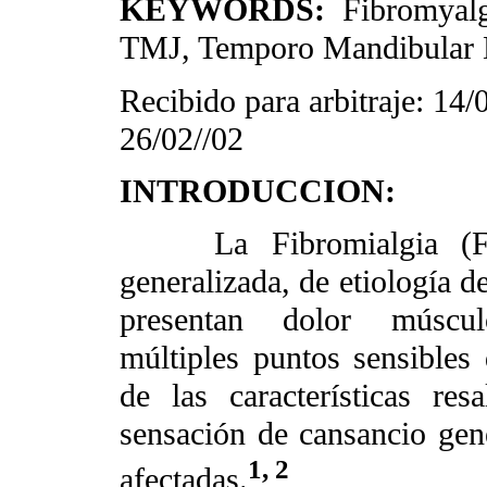
KEYWORDS:
Fibromyalg
TMJ, Temporo Mandibular D
Recibido para arbitraje: 14
26/02//02
INTRODUCCION:
La Fibromialgia (FM)
generalizada, de etiología d
presentan dolor músculo
múltiples puntos sensibles d
de las características res
sensación de cansancio gene
1, 2
afectadas.