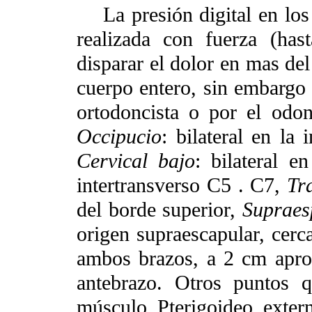
La presión digital en los 
realizada con fuerza (has
disparar el dolor en mas del
cuerpo entero, sin embargo l
ortodoncista o por el odon
Occipucio
: bilateral en la
Cervical bajo
: bilateral e
intertransverso C5 . C7,
Tr
del borde superior,
Supraes
origen supraescapular, cer
ambos brazos, a 2 cm aprox
antebrazo. Otros puntos q
músculo Pterigoideo exter