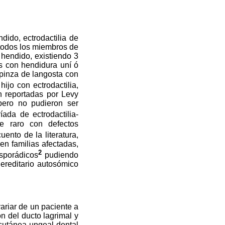
ido, ectrodactilia de
 todos los miembros de
 hendido, existiendo 3
s con hendidura uní ó
 pinza de langosta con
jo con ectrodactilia,
n reportadas por Levy
 pero no pudieron ser
ada de ectrodactilia-
me raro con defectos
ento de la literatura,
n familias afectadas,
2
esporádicos
pudiendo
ereditario autosómico
ariar de un paciente a
ón del ducto lagrimal y
 cutánea-ungeal-dental