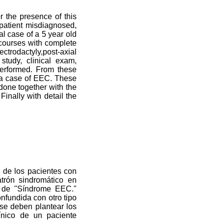
 the presence of this
 patient misdiagnosed,
al case of a 5 year old
courses with complete
trodactyly,post-axial
 study, clinical exam,
erformed. From these
 a case of EEC. These
 done together with the
Finally with detail the
 de los pacientes con
atrón sindromático en
e de "Síndrome EEC."
nfundida con otro tipo
se deben plantear los
línico de un paciente