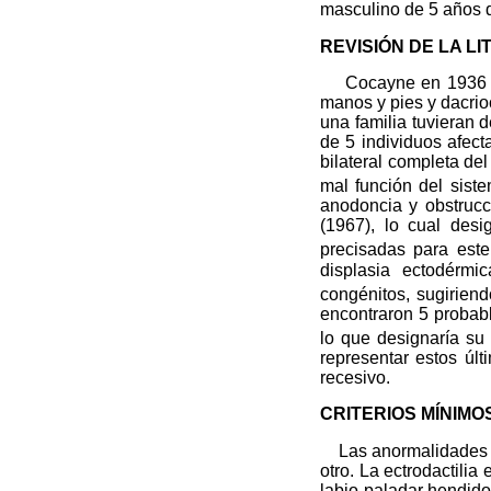
masculino de 5 años 
REVISIÓN DE LA L
Cocayne en 1936 desc
manos y pies y dacrio
una familia tuvieran 
de 5 individuos afec
bilateral completa de
mal función del siste
anodoncia y obstrucc
(1967), lo cual desi
precisadas para est
displasia ectodérmi
congénitos, sugirien
encontraron 5 probab
lo que designaría su
representar estos úl
recesivo.
CRITERIOS MÍNIMO
Las anormalidades son
otro. La ectrodactilia
labio-paladar hendido