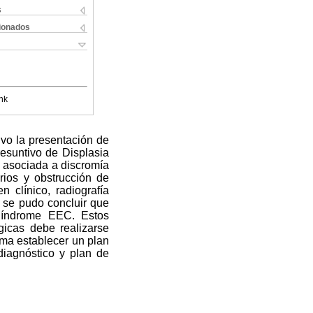
s
cionados
nk
ivo la presentación de
esuntivo de Displasia
l asociada a discromía
arios y obstrucción de
 clínico, radiografía
 se pudo concluir que
 Síndrome EEC. Estos
gicas debe realizarse
rma establecer un plan
diagnóstico y plan de