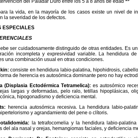
tervención del Paladar Duro entre los 5 a 8 años de edad
ra la vida, en la mayoría de los casos existe un nivel de in
n la severidad de los defectos.
 ESPECIALES
FERENCIALES
be ser cuidadosamente distinguido de otras entidades. Es u
ación incompleta y expresividad variable. La hendidura de
es una combinación usual en otras condiciones.
kin:
consiste en hendidura labio-palatina, hipohidrosis, cabell
a forma de herencia es autosómica dominante pero no hay ectroda
a (Displasia Ectodérmica Tetramelica):
es autosómico recesi
jas largas y deformadas, pelo ralo, tetillas hipoplásicas, ol
 cónica, hipogonadismo y deficiencia mental.
ts:
herencia autosómica recesiva. La hendidura labio-palatin
ipertelorismo y agrandamiento del pene o clítoris.
talidomida:
la tetrafocomelia y la hendidura labio-palatin
s del ala nasal y orejas, hemangiomas faciales, y deficiencia me