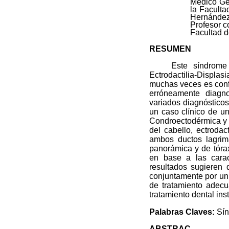
Médico Gen
la Faculta
Hernández
Profesor c
Facultad d
RESUMEN
Este síndrome se 
Ectrodactilia-Displa
muchas veces es conf
erróneamente diagno
variados diagnósticos
un caso clínico de u
Condroectodérmica y e
del cabello, ectrodac
ambos ductos lagrima
panorámica y de tóra
en base a las carac
resultados sugieren 
conjuntamente por un 
de tratamiento adecu
tratamiento dental ins
Palabras Claves:
Sín
ABSTRAC