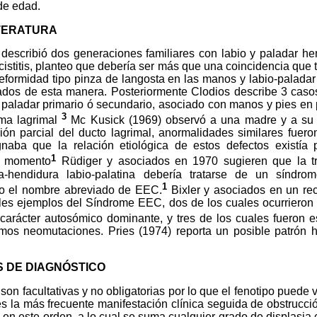
de edad.
ITERATURA
ribió dos generaciones familiares con labio y paladar hend
cistitis, planteo que debería ser más que una coincidencia que
deformidad tipo pinza de langosta en las manos y labio-paladar
tados de esta manera. Posteriormente Clodios describe 3 caso
l paladar primario ó secundario, asociado con manos y pies en
3
ma lagrimal
Mc Kusick (1969) observó a una madre y a su hi
ión parcial del ducto lagrimal, anormalidades similares fuero
gnaba que la relación etiológica de estos defectos existía
1
e momento
Rüdiger y asociados en 1970 sugieren que la trí
ca-hendidura labio-palatina debería tratarse de un síndro
1
do el nombre abreviado de EEC.
Bixler y asociados en un recu
les ejemplos del Síndrome EEC, dos de los cuales ocurrieron e
 carácter autosómico dominante, y tres de los cuales fueron 
timos neomutaciones. Pries (1974) reporta un posible patrón h
S DE DIAGNÓSTICO
 facultativas y no obligatorias por lo que el fenotipo puede v
 es la más frecuente manifestación clínica seguida de obstrucci
 en este orden, a lo cual se suma cualquier grado de displasia