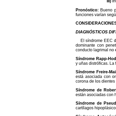
III)
In
Pronóstico:
Bueno pa
funciones varían segú
CONSIDERACIONES
DIAGNÓSTICOS DI
El síndrome EEC de
dominante con penetr
conducto lagrimal no 
Síndrome Rapp-Hod
y uñas distróficas. L
Síndrome Freire-Mai
está asociada con ore
corona de los dientes
Síndrome de Rober
están asociadas con h
Síndrome de Pseudo
cartílagos hipoplásico