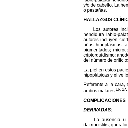
y/o de cabello. La hen
o pestañas.
HALLAZGOS CLÍNI
Los autores incluye
hendidura labio-palat
autores incluyen cier
uñas hipoplásicas; 
pigmentados; microcef
criptorquidismo; anod
del número de orifici
La piel en estos paci
hipoplásicas y el vell
Referente a la cara, 
16, 17,
ambos malares.
COMPLICACIONES
DERIVADAS:
La ausencia u obstr
dacriocistitis, queratoc