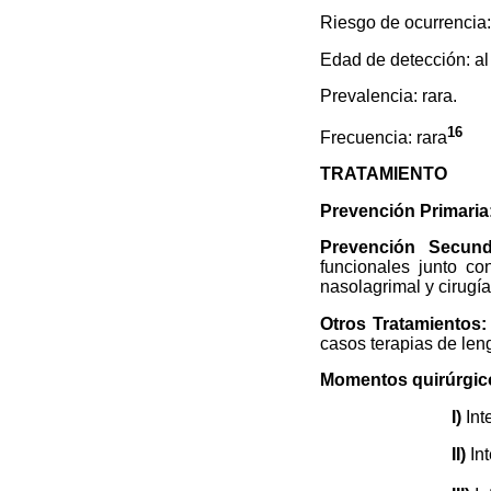
Riesgo de ocurrencia
Edad de detección: al
Prevalencia: rara.
16
Frecuencia: rara
TRATAMIENTO
Prevención Primaria
Prevención Secund
funcionales junto co
nasolagrimal y cirugí
Otros Tratamientos:
casos terapias de len
Momentos quirúrgico
I)
Int
II)
In