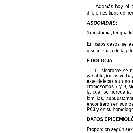
Además hay el dimor
diferentes tipos de h
ASOCIADAS:
Xerostomía, lengua fis
En raros casos se as
insuficiencia de la pit
ETIOLOGÍA
El síndrome se here
variable, inclusive h
este defecto aún no 
cromosomas 7 y 9, sie
la cual se heredaría
familias, supuestam
encontraron en sus p
P63 y en su homolog
DATOS EPIDEMIOL
Proporción según sex