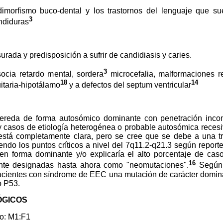
fismo buco-dental y los trastornos del lenguaje que sue
3
endiduras
urada y predisposición a sufrir de candidiasis y caries.
3
ocia retardo mental, sordera
microcefalia, malformaciones re
18
14
uitaria-hipotálamo
y a defectos del septum ventricular
da de forma autosómico dominante con penetración incom
ay casos de etiología heterogénea o probable autosómica reces
está completamente clara, pero se cree que se debe a una tr
ndo los puntos críticos a nivel del 7q11.2-q21.3 según repor
 en forma dominante y/o explicaría el alto porcentaje de cas
16
ente designadas hasta ahora como "neomutaciones".
Según C
acientes con síndrome de EEC una mutación de carácter domi
o P53.
ÓGICOS
o: M1:F1