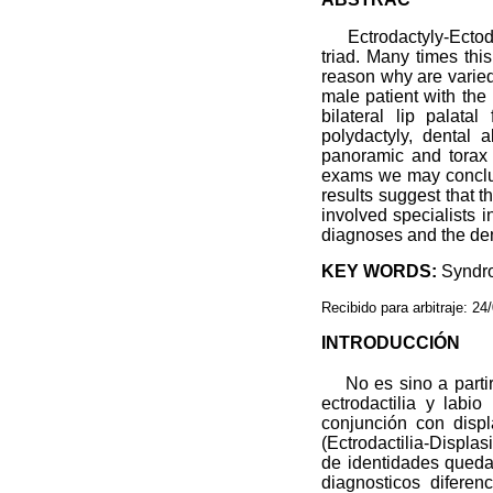
Ectrodactyly-Ectoder
triad. Many times thi
reason why are varied 
male patient with th
bilateral lip palata
polydactyly, dental a
panoramic and torax
exams we may conclud
results suggest that t
involved specialists i
diagnoses and the dent
KEY WORDS:
Syndro
Recibido para arbitraje: 2
INTRODUCCIÓN
No es sino a partir
ectrodactilia y labi
conjunción con disp
(Ectrodactilia-Displa
de identidades queda
diagnosticos diferen