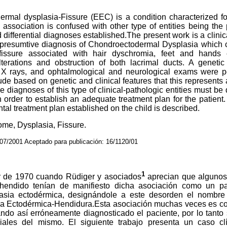
mal dysplasia-Fissure (EEC) is a condition characterized for
s association is confused with other type of entities being the
differential diagnoses established.The present work is a clinic
e presumtive diagnosis of Chondroectodermal Dysplasia which 
l fissure associated with hair dyschromia, feet and hands ec
lterations and obstruction of both lacrimal ducts. A genetic
 X rays, and ophtalmological and neurological exams were p
e based on genetic and clinical features that this represents
he diagnoses of this type of clinical-pathologic entities must be
n order to establish an adequate treatment plan for the patient. 
al treatment plan established on the child is described.
me, Dysplasia, Fissure.
4/07/2001 Aceptado para publicación: 16/1120/01
1
 de 1970 cuando Rüdiger y asociados
aprecian que algunos
o hendido tenían de manifiesto dicha asociación como un p
lasia ectodérmica, designándole a este desorden el nombr
sia Ectodérmica-Hendidura.Esta asociación muchas veces es co
ndo así erróneamente diagnosticado el paciente, por lo tanto 
ciales del mismo. El siguiente trabajo presenta un caso c