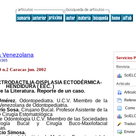
a Venezolana
Servicios 
6365
Revista
0 n.2 Caracas jun. 2002
SciELO
CTRODACTILIA-DISPLASIA ECTODÉRMICA-
Articulo
HENDIDURA ( EEC. )
e la Literatura. Reporte de un caso.
Articu
Referen
Umérez.
Odontopediatra. U.C.V. Miembro de la
Venezolana de Odontopediatria.
Como c
río Sosa.
Cirujano Bucal. Profesor Asistente de la
 Cirugía Estomatológica
SciELO
de Odontología U.C.V. Miembro de las Sociedades
ogía Bucal y Cirugía Buco-Maxilofacial
Traduc
as.
Enviar 
cio Simosa.