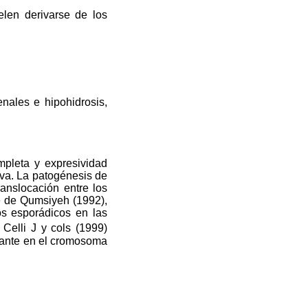
len derivarse de los
nales e hipohidrosis,
pleta y expresividad
iva. La patogénesis de
anslocación entre los
te de Qumsiyeh (1992),
os esporádicos en las
elli J y cols (1999)
nante en el cromosoma