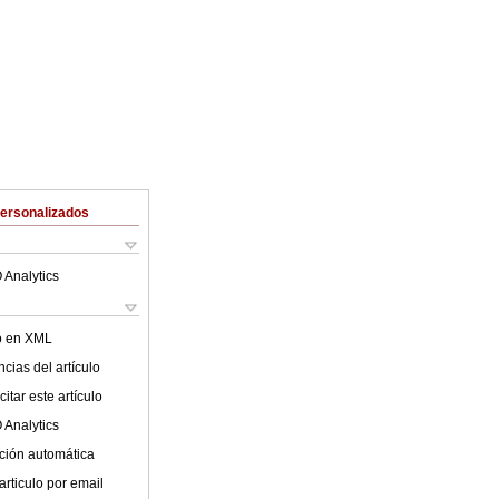
Personalizados
 Analytics
lo en XML
cias del artículo
itar este artículo
 Analytics
ción automática
articulo por email