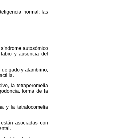
teligencia normal; las
n síndrome autosómico
 labio y ausencia del
o delgado y alambrino,
ctilia.
vo, la tetraperomelia
igodoncia, forma de la
a y la tetrafocomelia
a están asociadas con
ntal.