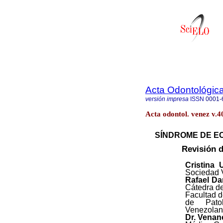
Acta Odontológic
versión impresa
ISSN
0001-
Acta odontol. venez v.4
SÍNDROME DE E
Revisión d
Cristina 
Sociedad 
Rafael Da
Cátedra de
Facultad 
de Patol
Venezolan
Dr. Venan