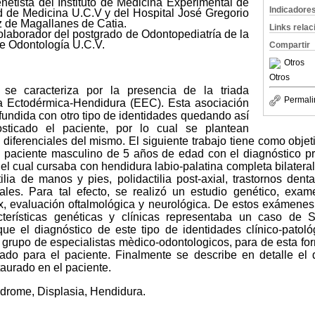
etista del Instituto de Medicina Experimental de
Indicadore
d de Medicina U.C.V y del Hospital José Gregorio
 de Magallanes de Catia.
Links rela
olaborador del postgrado de Odontopediatría de la
e Odontología U.C.V.
Compartir
Otros
Otros
caracteriza por la presencia de la triada
Permali
sia Ectodérmica-Hendidura (EEC). Esta asociación
undida con otro tipo de identidades quedando así
sticado el paciente, por lo cual se plantean
 diferenciales del mismo. El siguiente trabajo tiene como objet
n paciente masculino de 5 años de edad con el diagnóstico pr
l cual cursaba con hendidura labio-palatina completa bilatera
tilia de manos y pies, polidactilia post-axial, trastornos dent
les. Para tal efecto, se realizó un estudio genético, examen
x, evaluación oftalmológica y neurológica. De estos exámenes
terísticas genéticas y clínicas representaba un caso de
que el diagnóstico de este tipo de identidades clínico-patoló
grupo de especialistas mèdico-odontologicos, para de esta fo
ado para el paciente. Finalmente se describe en detalle el 
taurado en el paciente.
drome, Displasia, Hendidura.