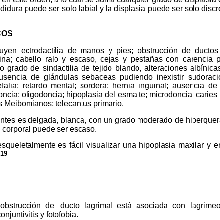
didura puede ser solo labial y la displasia puede ser solo disc
COS
n ectrodactilia de manos y pies; obstrucción de ductos la
ina; cabello ralo y escaso, cejas y pestañas con carencia pa
to grado de sindactilia de tejido blando, alteraciones albínicas
ausencia de glándulas sebaceas pudiendo inexistir sudorac
alia; retardo mental; sordera; hernia inguinal; ausencia de 
oncia; oligodoncia; hipoplasia del esmalte; microdoncia; caries 
os Meibomianos; telecantus primario.
entes es delgada, blanca, con un grado moderado de hiperquerat
o corporal puede ser escaso.
esqueletalmente es fácil visualizar una hipoplasia maxilar y 
 19
ucción del ducto lagrimal está asociada con lagrimeo co
onjuntivitis y fotofobia.