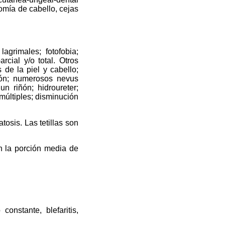
romía de cabello, cejas
grimales; fotofobia;
rcial y/o total. Otros
 de la piel y cabello;
ión; numerosos nevus
un riñón; hidroureter;
múltiples; disminución
osis. Las tetillas son
en la porción media de
nstante, blefaritis,