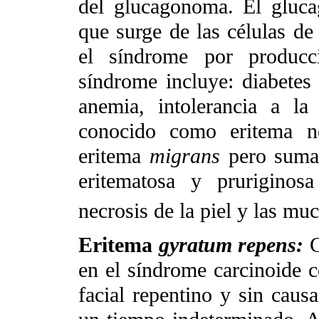
del glucagonoma. El gluc
que surge de las células de 
el síndrome por producc
síndrome incluye: diabete
anemia, intolerancia a l
conocido como eritema nec
eritema
migrans
pero sumam
eritematosa y pruriginos
necrosis de la piel y las mu
Eritema
gyratum repens:
C
en el síndrome carcinoide c
facial repentino y sin cau