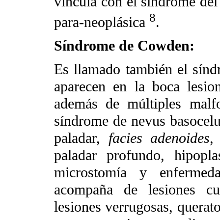
vincula con el síndrome del
8
para-neoplásica
.
Síndrome de Cowden:
Es llamado también el sínd
aparecen en la boca lesion
además de múltiples malf
síndrome de nevus basocelul
paladar,
facies adenoides
,
paladar profundo, hipopl
microstomía y enfermed
acompaña de lesiones c
lesiones verrugosas, querat