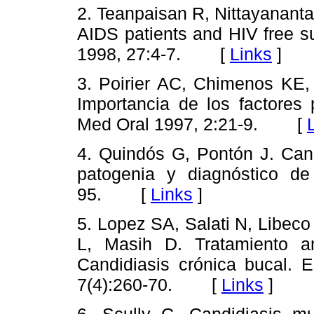
2. Teanpaisan R, Nittayanant
AIDS patients and HIV free s
1998, 27:4-7. [
Links
]
3. Poirier AC, Chimenos KE,
Importancia de los factores 
Med Oral 1997, 2:21-9. [
4. Quindós G, Pontón J. Candi
patogenia y diagnóstico de
95. [
Links
]
5. Lopez SA, Salati N, Libeco
L, Masih D. Tratamiento an
Candidiasis crónica bucal. 
7(4):260-70. [
Links
]