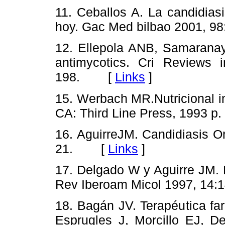
11. Ceballos A. La candidias
hoy. Gac Med bilbao 2001,
12. Ellepola ANB, Samaranaya
antimycotics. Cri Reviews 
198. [
Links
]
15. Werbach MR.Nutricional in
CA: Third Line Press, 1993
16. AguirreJM. Candidiasis O
21. [
Links
]
17. Delgado W y Aguirre JM. L
Rev Iberoam Micol 1997, 1
18. Bagán JV. Terapéutica fa
Esprugles J, Morcillo EJ, De