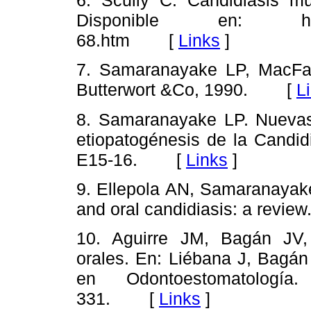
6. Scully C. Candidiasis m
Disponible en: http://
68.htm [
Links
]
7. Samaranayake LP, MacFar
Butterwort &Co, 1990. [
L
8. Samaranayake LP. Nuevas 
etiopatogénesis de la Candid
E15-16. [
Links
]
9. Ellepola AN, Samaranayake 
and oral candidiasis: a revi
10. Aguirre JM, Bagán JV, 
orales. En: Liébana J, Bagán
en Odontoestomatología
331. [
Links
]