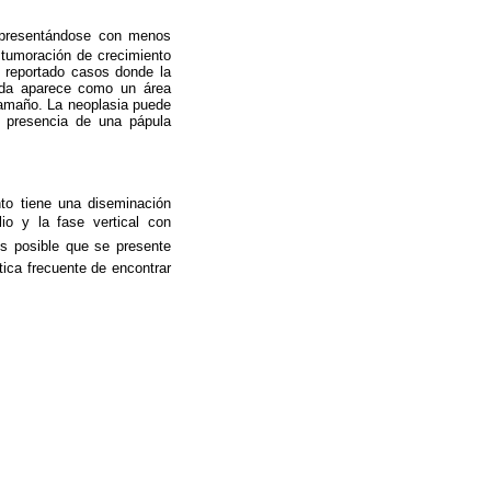
, presentándose con menos
 tumoración de crecimiento
 reportado casos donde la
ada aparece como un área
tamaño. La neoplasia puede
a presencia de una pápula
nto tiene una diseminación
elio y la fase vertical con
 Es posible que se presente
ica frecuente de encontrar