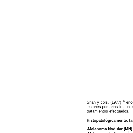
14
Shah y cols. (1977)
enco
lesiones primarias lo cual 
tratamientos efectuados.
Histopatológicamente, las
-Melanoma Nodular (MN)