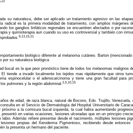
5,22
ada su naturaleza, debe ser aplicado un tratamiento agresivo en las etap
ía radical es la primera modalidad de tratamiento, con amplios márgenes de
ndo los ganglios linfáticos regionales se encuentren afectados o por razone
apia y quimioterapia aun cuando su uso es controversial y también con inmu
9,13,15,21
omprobados.
omportamiento biológico diferente al melanoma cutáneo. Barton (mencionado
 por su naturaleza biológica.
ad bucal es la que peor pronóstico tiene de todos los melanomas malignos d
El tiende a invadir localmente los tejidos mas rápidamente que otros tum
noma espinocelular o el adenocarcinoma y tiene una gran facultad para pr
2,5,10,15
 los pulmones y la región abdominal.
años de edad, de raza blanca, natural de Bocono, Edo. Trujillo, Venezuela, 
consulta en el Servicio de Dermatología del Hospital Universitario de Caraca
rior próximo a la comisura bucal izquierda, la cual había aumentando progre
resentó en varias ocasiones, lesiones ulceradas que en un principio crecie
o labio. Además refiere presentar desde el nacimiento, múltiples lesiones pi
, lesiones propias del Xeroderma Pigmentoso, recibiendo desde entonces 
én la presenta un hermano del paciente.