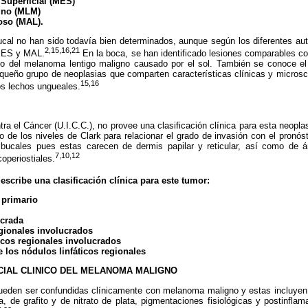
Superficial (MES)
gno (MLM)
oso (MAL).
cal no han sido todavía bien determinados, aunque según los diferentes aut
2,15,16,21
 MES y MAL.
En la boca, se han identificado lesiones comparables c
 no del melanoma lentigo maligno causado por el sol. También se conoce e
queño grupo de neoplasias que comparten características clínicas y micro
15,16
os lechos ungueales.
ra el Cáncer (U.I.C.C.), no provee una clasificación clínica para esta neopla
o de los niveles de Clark para relacionar el grado de invasión con el pronóst
bucales pues estas carecen de dermis papilar y reticular, así como de
7,10,12
operiostiales.
escribe una clasificación clínica para este tumor:
 primario
ucrada
egionales involucrados
ticos regionales involucrados
e los nódulos linfáticos regionales
CIAL CLINICO DEL MELANOMA MALIGNO
ueden ser confundidas clínicamente con melanoma maligno y estas incluye
, de grafito y de nitrato de plata, pigmentaciones fisiológicas y postinfl