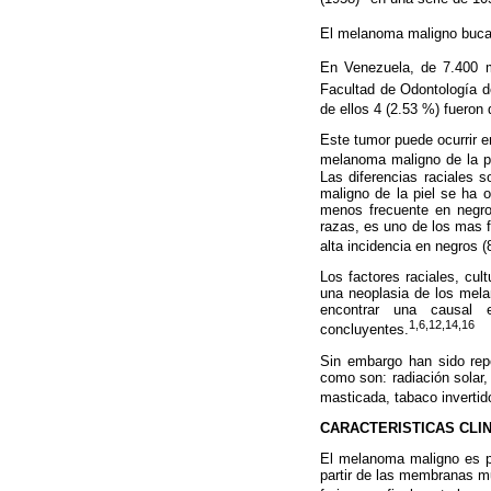
El melanoma maligno buca
En Venezuela, de 7.400 mu
Facultad de Odontología d
de ellos 4 (2.53 %) fuero
Este tumor puede ocurrir e
melanoma maligno de la pi
Las diferencias raciales 
maligno de la piel se ha 
menos frecuente en negro
razas, es uno de los mas 
alta incidencia en negros (
Los factores raciales, cul
una neoplasia de los melan
encontrar una causal 
1,6,12,14,16
concluyentes.
Sin embargo han sido repo
como son: radiación solar
masticada, tabaco invertido
CARACTERISTICAS CLI
El melanoma maligno es pri
partir de las membranas mu