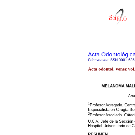
Acta Odontológic
Print version
ISSN
0001-636
Acta odontol. venez vo
MELANOMA MALIG
Arn
1
Profesor Agregado. Centr
Especialista en Cirugía Bu
2
Profesor Asociado. Cátedr
U.C.V. Jefe de la Sección 
Hospital Universitario de 
RESUMEN