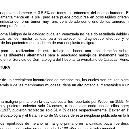
ta aproximadamente el 3.5-5% de todos los cánceres del cuerpo humano. 
amentalmente en la piel, pero este puede producirse en otros tejidos diferen
ifiesta como un tumor muy raro, considerado como uno de los tumores m
eor pronóstico.
oma Maligno de la cavidad bucal en Venezuela no ha sido estudiada debido a
icas es de mucha utilidad para establecer un diagnóstico efectivo y d
o de los pacientes que padecen de esa neoplasia maligna.
 para la realización de este trabajo es hacer una consideración sobre
o las diferentes alternativas para el adecuado manejo del melanoma malign
o en el Servicio de Dermatología del Hospital Universitario de Caracas, Vene
ATURA
de un crecimiento incontrolado de melanocitos, los cuales son células pig
dermis y de las membranas mucosas, tiene un alto potencial metastásico y un
a maligno primario en la cavidad bucal fue reportado por Weber en 1859. 
tura y pudieron colectar solo 24 casos, a los cuales cada uno de ellos ag
1937, pudieron recolectar solo 31 y 39 casos respectivamente. Baxter en 1
histopatología y el tratamiento de 55 casos de esta neoplasia publicada en la li
os reportados de melanoma maligno primario en la cavidad bucal fue descr
5 casos registrados en un periodo de 100 años en un estudio mundial.