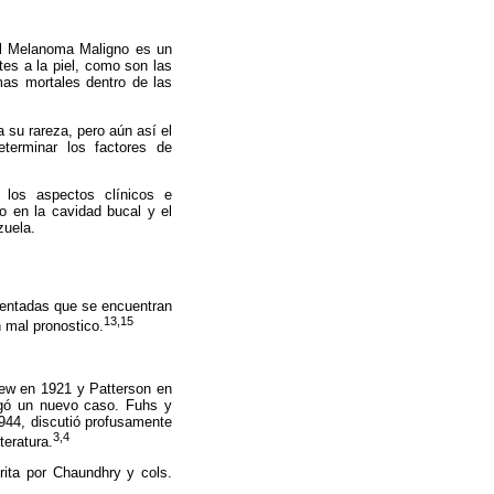
El Melanoma Maligno es un
tes a la piel, como son las
as mortales dentro de las
 su rareza, pero aún así el
eterminar los factores de
 los aspectos clínicos e
o en la cavidad bucal y el
zuela.
mentadas que se encuentran
13,15
 mal pronostico.
New en 1921 y Patterson en
regó un nuevo caso. Fuhs y
944, discutió profusamente
3,4
teratura.
ita por Chaundhry y cols.