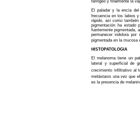
faringeo y finalmente la va
El paladar y la encía de
frecuencia en los labios 
rápido, así como también
pigmentación ha estado 
fuertemente pigmentada, a
permanecer indolora por 
pigmentada en la mucosa or
HISTOPATOLOGIA
El melanoma tiene un patr
lateral y superficial de
crecimiento infiltrativo
metástasis una vez que el
es la presencia de melanin