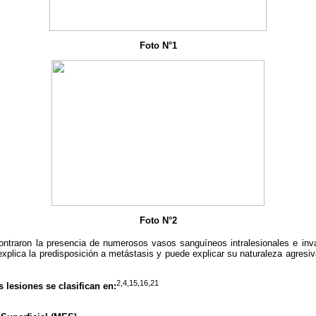
Foto N°1
Foto N°2
ntraron la presencia de numerosos vasos sanguíneos intralesionales e invas
explica la predisposición a metástasis y puede explicar su naturaleza agresiva
2,4,15,16,21
 lesiones se clasifican en: