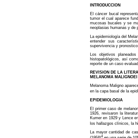
INTRODUCCION
El cáncer bucal represen
tumor el cual aparece fund
mucosas bucales y se man
neoplasias humanas y de p
La epidemiología del Melan
entender sus característ
supervivencia y pronostic
Los objetivos planeados
histopatológicos, así com
reporte de un caso evaluad
REVISION DE LA LITER
MELANOMA MALIGNOEl
Melanoma Maligno aparece 
en la capa basal de la epi
EPIDEMIOLOGIA
El primer caso de melanom
1926, revisaron la litera
Kumer en 1929 y Lence en 
los hallazgos clínicos, la 
La mayor cantidad de cas
4
(1958)
en una serie de 10