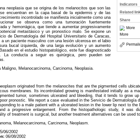
Indicators
a neoplasia que se origina de los melanocitos que son las
Related lin
se encuentran en la capa basal de la epidermis y de las
cimiento incontrolado se manifiesta inicialmente como una
Share
lucionar se observa como una tumoración fuertemente
rada y hemorrágica, que tiende a aumentar progresivamente
More
 potencial metastásico y un pronostico malo. Se expone un
More
cio de Dermatología del Hospital Universitario de Caracas,
a un paciente masculino con una lesión ulcerosa en el labio
Permali
isura bucal izquierda, de una larga evolución y un aumento
asado en el estudio histopatológico, este fue diagnosticado
 La conducta a seguir es quirúrgica, pero pueden ser
as.
Maligno, Melanocarcinoma, Carcinoma, Neoplasia.
oplasm originated from the melanocites that are the pigmented cells ubicated
cous membranes. Its incontrolated growing is manifestated initially as a ma
gmented tumor, sometimes ulcerated and bleeding, that it tends to grow up p
 poor pronostic. We report a case evaluated in the Servicio de Dermatología de
onding to a male patient with a ulcerated lesion in the lower lip next to the 
 and a progresive enlargement. From the histopathologic study, it was di
y of treatment is surgical, but another treatment alternatives can be used t
anoma, Melanocarcinoma, Carcinoma, Neoplasm.
5/06/2002
ón:
06/08/2002