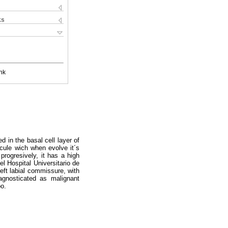
ks
nk
 in the basal cell layer of
cule wich when evolve it´s
rogresively, it has a high
l Hospital Universitario de
left labial commissure, with
agnosticated as malignant
oo.