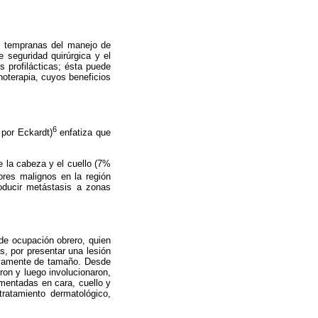
as tempranas del manejo de
 seguridad quirúrgica y el
s profilácticas; ésta puede
noterapia, cuyos beneficios
6
 por Eckardt)
enfatiza que
e la cabeza y el cuello (7%
ores malignos en la región
oducir metástasis a zonas
de ocupación obrero, quien
s, por presentar una lesión
sivamente de tamaño. Desde
ron y luego involucionaron,
gmentadas en cara, cuello y
tratamiento dermatológico,