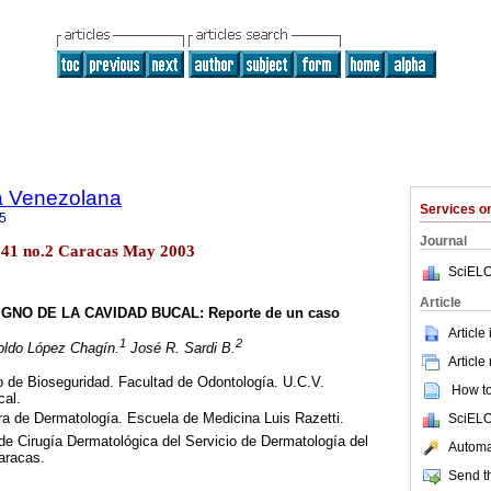
a Venezolana
Services 
5
Journal
l.41 no.2 Caracas May 2003
SciELO
Article
NO DE LA CAVIDAD BUCAL: Reporte de un caso
Article
1
2
oldo López Chagín.
José R. Sardi B.
Article
o de Bioseguridad. Facultad de Odontología. U.C.V.
How to 
cal.
a de Dermatología. Escuela de Medicina Luis Razetti.
SciELO
de Cirugía Dermatológica del Servicio de Dermatología del
Automat
Caracas.
Send th