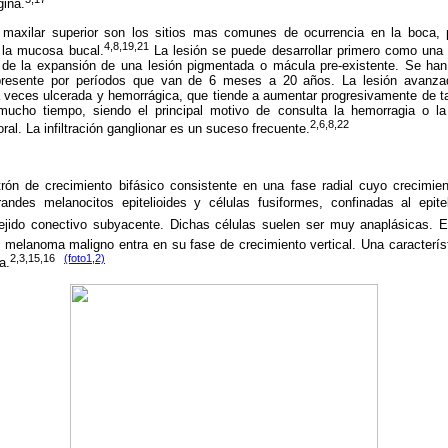
gina.
l maxilar superior son los sitios mas comunes de ocurrencia en la boca
4,8,19,21
y la mucosa bucal.
La lesión se puede desarrollar primero como una
 de la expansión de una lesión pigmentada o mácula pre-existente. Se han
presente por períodos que van de 6 meses a 20 años. La lesión avanz
 veces ulcerada y hemorrágica, que tiende a aumentar progresivamente de 
mucho tiempo, siendo el principal motivo de consulta la hemorragia o l
2,6,8,22
al. La infiltración ganglionar es un suceso frecuente.
ón de crecimiento bifásico consistente en una fase radial cuyo crecimie
 grandes melanocitos epitelioides y células fusiformes, confinadas al epit
 al tejido conectivo subyacente. Dichas células suelen ser muy anaplásicas.
 melanoma maligno entra en su fase de crecimiento vertical. Una característ
2,3,15,16
(foto1
,
2)
a.