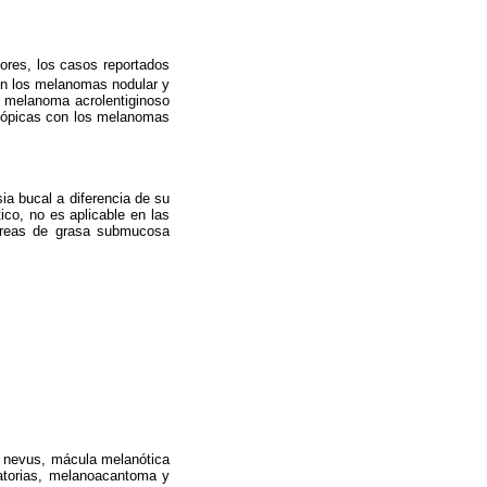
ores, los casos reportados
on los melanomas nodular y
l melanoma acrolentiginoso
scópicas con los melanomas
sia bucal a diferencia de su
ico, no es aplicable en las
 áreas de grasa submucosa
n nevus, mácula melanótica
amatorias, melanoacantoma y