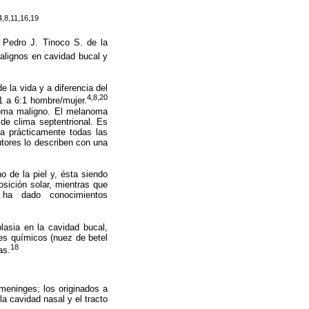
4,8,11,16,19
 Pedro J. Tinoco S. de la
alignos en cavidad bucal y
 la vida y a diferencia del
4,8,20
1 a 6:1 hombre/mujer.
anoma maligno. El melanoma
de clima septentrional. Es
a prácticamente todas las
tores lo describen con una
o de la piel y, ésta siendo
osición solar, mientras que
 ha dado conocimientos
lasia en la cavidad bucal,
es químicos (nuez de betel
18
as.
 meninges; los originados a
a cavidad nasal y el tracto