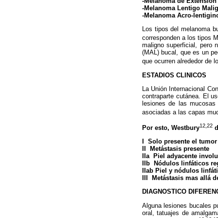
-Melanoma de Extensión 
-Melanoma Lentigo Mali
-Melanoma Acro-lentigin
Los tipos del melanoma bu
corresponden a los tipos
maligno superficial, pero
(MAL) bucal, que es un pe
que ocurren alrededor de l
ESTADIOS CLINICOS
La Unión Internacional Cont
contraparte cutánea. El us
lesiones de las mucosas 
asociadas a las capas muc
12,22
Por esto, Westbury
d
I Solo presente el tumor
II Metástasis presente
IIa Piel adyacente invol
IIb Nódulos linfáticos r
IIab Piel y nódulos linfá
III Metástasis mas allá d
DIAGNOSTICO DIFEREN
Alguna lesiones bucales p
oral, tatuajes de amalgama