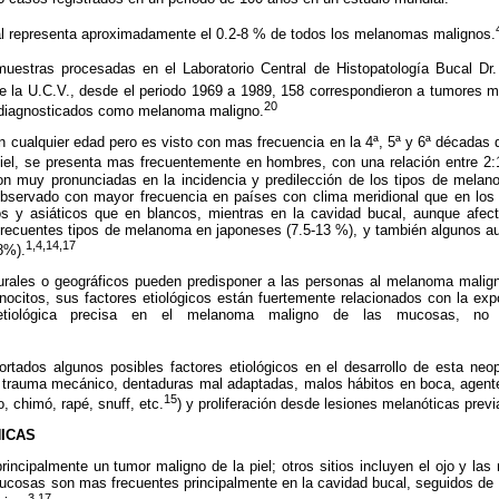
l representa aproximadamente el 0.2-8 % de todos los melanomas malignos.
estras procesadas en el Laboratorio Central de Histopatología Bucal Dr.
e la U.C.V., desde el periodo 1969 a 1989, 158 correspondieron a tumores m
20
n diagnosticados como melanoma maligno.
n cualquier edad pero es visto con mas frecuencia en la 4ª, 5ª y 6ª décadas de
el, se presenta mas frecuentemente en hombres, con una relación entre 2:
son muy pronunciadas en la incidencia y predilección de los tipos de mel
observado con mayor frecuencia en países con clima meridional que en los 
s y asiáticos que en blancos, mientras en la cavidad bucal, aunque afect
frecuentes tipos de melanoma en japoneses (7.5-13 %), y también algunos au
1,4,14,17
8%).
turales o geográficos pueden predisponer a las personas al melanoma malign
ocitos, sus factores etiológicos están fuertemente relacionados con la exp
etiológica precisa en el melanoma maligno de las mucosas, no
rtados algunos posibles factores etiológicos en el desarrollo de esta neop
, trauma mecánico, dentaduras mal adaptadas, malos hábitos en boca, agent
15
, chimó, rapé, snuff, etc.
) y proliferación desde lesiones melanóticas previ
NICAS
ncipalmente un tumor maligno de la piel; otros sitios incluyen el ojo y las
cosas son mas frecuentes principalmente en la cavidad bucal, seguidos de l
3,17