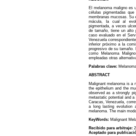
El melanoma maligno es un
células pigmentadas que 
membranas mucosas. Su cre
mácula, la cual al evo
pigmentada, a veces ulce
de tamaño, tiene un alto
caso evaluado en el Servi
Venezuela correspondiente 
inferior próximo a la com
progresivo de su tamaño. B
como Melanoma Maligno.
empleadas otras alternativ
Palabras clave:
Melanoma 
ABSTRACT
Malignant melanoma is a ne
the epithelium and the mu
observed as a strongly pi
metastatic potential and a
Caracas, Venezuela, corresp
a long lasting evolution
melanoma. The main modalit
KeyWords:
Malignant Mel
Recibido para arbitraje:
2
Aceptado para publicaci