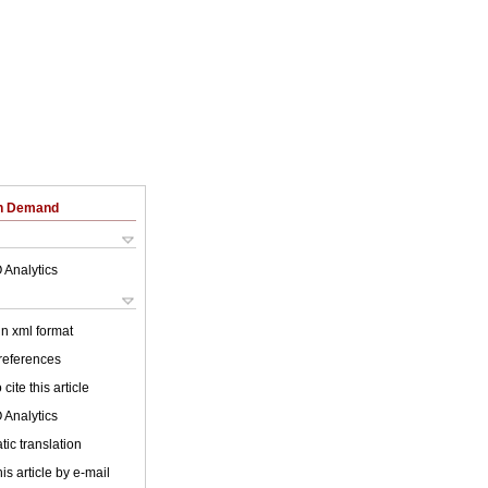
on Demand
 Analytics
 in xml format
 references
cite this article
 Analytics
ic translation
is article by e-mail