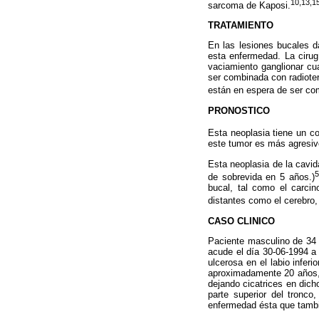
10,13,1
sarcoma de Kaposi.
TRATAMIENTO
En las lesiones bucales d
esta enfermedad. La cirug
vaciamiento ganglionar cua
ser combinada con radioter
están en espera de ser c
PRONOSTICO
Esta neoplasia tiene un c
este tumor es más agresivo
Esta neoplasia de la cavid
5
de sobrevida en 5 años.)
bucal, tal como el carci
distantes como el cerebro,
CASO CLINICO
Paciente masculino de 34 
acude el día 30-06-1994 a 
ulcerosa en el labio infe
aproximadamente 20 años, p
dejando cicatrices en dich
parte superior del tronco
enfermedad ésta que tambi