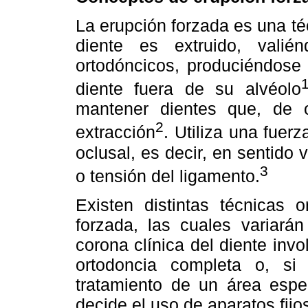
La erupción forzada es una té
diente es extruido, vali
ortodóncicos, produciéndose 
diente fuera de su alvéolo
mantener dientes que, de o
2
extracción
. Utiliza una fuer
oclusal, es decir, en sentido v
3
o tensión del ligamento.
Existen distintas técnicas o
forzada, las cuales variará
corona clínica del diente invo
ortodoncia completa o, si 
tratamiento de un área espec
decide el uso de aparatos fijo