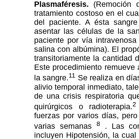
Plasmaféresis.
(Remoción d
tratamiento costoso en el cua
del paciente. A ésta sangre
asentar las células de la sa
paciente por vía intravenosa 
salina con albúmina). El prop
transitoriamente la cantidad 
Este procedimiento remueve 
11
la sangre.
Se realiza en día
alivio temporal inmediato, ta
de una crisis respiratoria q
2
quirúrgicos o radioterapia.
fuerzas por varios días, per
8
varias semanas
. Las com
incluyen Hipotensión, la cua