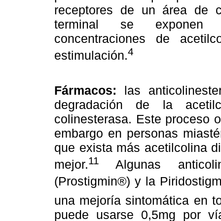
receptores de un área de c
terminal se exponen e
concentraciones de acetilc
4
estimulación.
Fármacos:
las anticolinest
degradación de la aceti
colinesterasa. Este proceso 
embargo en personas miastén
que exista más acetilcolina d
11
mejor.
Algunas anticoli
(Prostigmin®) y la Piridosti
una mejoría sintomática en t
puede usarse 0,5mg por vía