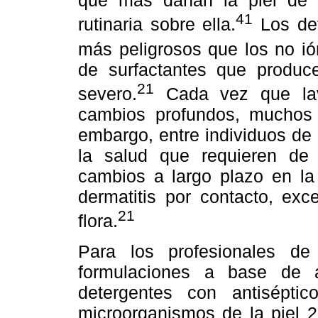
que más dañan la piel de
41
rutinaria sobre ella.
Los det
más peligrosos que los no ió
de surfactantes que produ
21
severo.
Cada vez que lav
cambios profundos, muchos d
embargo, entre individuos de
la salud que requieren de
cambios a largo plazo en la 
dermatitis por contacto, ex
21
flora.
Para los profesionales d
formulaciones a base de 
detergentes con antisépti
microorganismos de la piel 2