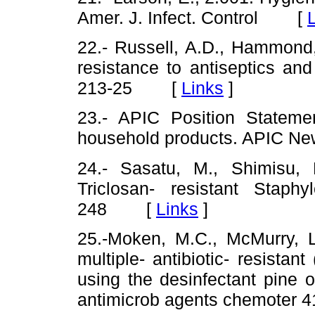
Amer. J. Infect. Control [
22.- Russell, A.D., Hammond,
resistance to antiseptics and
213-25 [
Links
]
23.- APIC Position Statemen
household products. APIC 
24.- Sasatu, M., Shimisu, 
Triclosan- resistant Stap
248 [
Links
]
25.-Moken, M.C., McMurry, L.
multiple- antibiotic- resistan
using the desinfectant pine 
antimicrob agents chemote