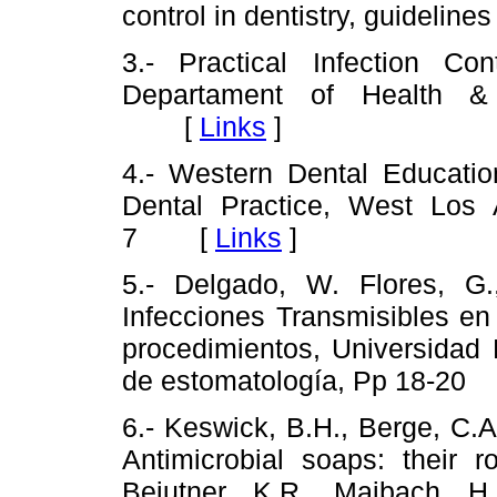
control in dentistry, guidel
3.- Practical Infection Co
Departament of Health 
[
Links
]
4.- Western Dental Education
Dental Practice, West Los
7 [
Links
]
5.- Delgado, W. Flores, G.
Infecciones Transmisibles en
procedimientos, Universidad
de estomatología, Pp 18-
6.- Keswick, B.H., Berge, C.A
Antimicrobial soaps: their r
Beiutner, K.R., Maibach, H.