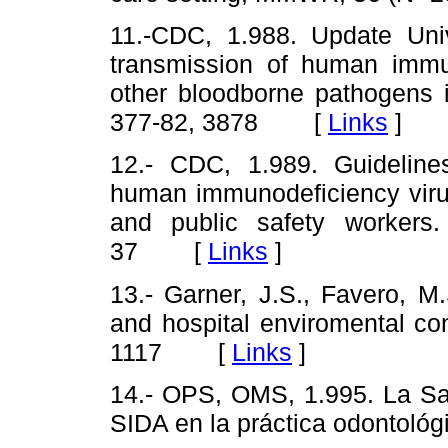
11.-CDC, 1.988. Update Univ
transmission of human immun
other bloodborne pathogens 
377-82, 3878 [
Links
]
12.- CDC, 1.989. Guidelines
human immunodeficiency virus
and public safety worker
37 [
Links
]
13.- Garner, J.S., Favero, M
and hospital enviromental con
1117 [
Links
]
14.- OPS, OMS, 1.995. La Sal
SIDA en la práctica odonto