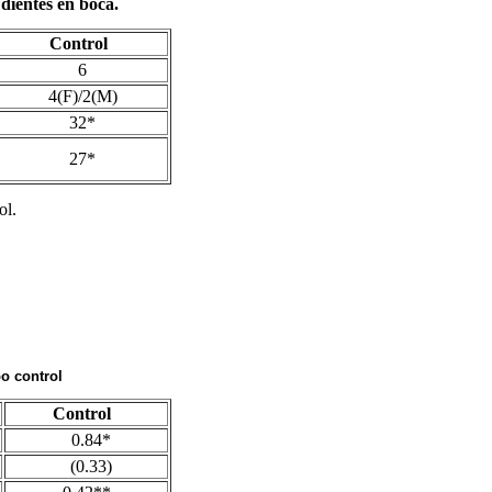
dientes en boca.
Control
6
4(F)/2(M)
32*
27*
ol.
po
control
Control
0.84*
(0.33)