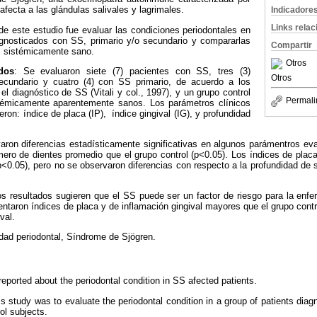
e afecta a las glándulas salivales y lagrimales.
Indicadore
Links rela
 de este estudio fue evaluar las condiciones periodontales en
gnosticados con SS, primario y/o secundario y compararlas
Compartir
ol sistémicamente sano.
Otros
dos
: Se evaluaron siete (7) pacientes con SS, tres (3)
Otros
cundario y cuatro (4) con SS primario, de acuerdo a los
 el diagnóstico de SS (Vitali y col., 1997), y un grupo control
Permali
stémicamente aparentemente sanos. Los parámetros clínicos
ron: índice de placa (IP), índice gingival (IG), y profundidad
aron diferencias estadísticamente significativas en algunos parámentros ev
ro de dientes promedio que el grupo control (p<0.05). Los índices de placa
<0.05), pero no se observaron diferencias con respecto a la profundidad de 
os resultados sugieren que el SS puede ser un factor de riesgo para la enfe
ntaron índices de placa y de inflamación gingival mayores que el grupo cont
val.
ad periodontal, Síndrome de Sjögren.
eported about the periodontal condition in SS afected patients.
is study was to evaluate the periodontal condition in a group of patients d
ol subjects.