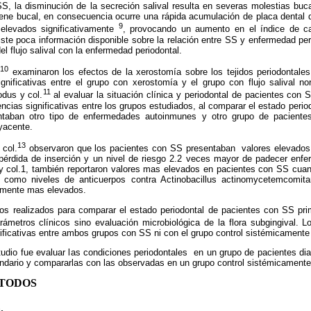
la disminución de la secreción salival resulta en severas molestias bucal
iene bucal, en consecuencia ocurre una rápida acumulación de placa dental
9
 elevados significativamente
, provocando un aumento en el índice de ca
ste poca información disponible sobre la relación entre SS y enfermedad per
el flujo salival con la enfermedad periodontal.
10
examinaron los efectos de la xerostomía sobre los tejidos periodontale
ignificativas entre el grupo con xerostomía y el grupo con flujo salival no
11
dus y col.
al evaluar la situación clínica y periodontal de pacientes con S
ncias significativas entre los grupos estudiados, al comparar el estado peri
taban otro tipo de enfermedades autoinmunes y otro grupo de paciente
yacente.
13
col.
observaron que los pacientes con SS presentaban valores elevados 
pérdida de inserción y un nivel de riesgo 2.2 veces mayor de padecer enfe
l y col.1, también reportaron valores mas elevados en pacientes con SS cuan
sí como niveles de anticuerpos contra Actinobacillus actinomycetemcomi
ivamente mas elevados.
 realizados para comparar el estado periodontal de pacientes con SS prim
ámetros clínicos sino evaluación microbiológica de la flora subgingival. L
nificativas entre ambos grupos con SS ni con el grupo control sistémicamente
dio fue evaluar las condiciones periodontales en un grupo de pacientes d
undario y compararlas con las observadas en un grupo control sistémicamente
ÉTODOS
.