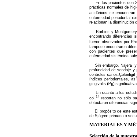
En los pacientes con SS, 
prácticas normales de hig
acidúricos se encuentran
enfermedad periodontal exi
relacionan la disminución d
Barbieri y Montgomery
encontrando diferencias s
fueron observados por Rho
tampoco encontraron difere
con pacientes que presen
enfermedad sistémica sub
Sin embargo, Najera y 
profundidad de sondaje y 
controles sanos.Çelenligi
índices periodontales, a
gingivalis (Pg) significat
En cuanto a los estudios
14
col.
reportan no sólo par
detectaron diferencias sig
El propósito de este estu
de Sjögren primario o sec
MATERIALES Y M
Selección de la muestra