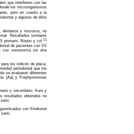
es que interfieren con las
 donde los microorganismos
ries, pero en cuanto a la
iodontal y algunos de ellos
s, dentarios y mucosos, no
rmal. Resultados similares
12
S primario. Boutsi y col.
odontal de pacientes con SS
s con xerostomía sin otra
para los índices de placa,
rmedad periodontal que los
do se evaluaron diferentes
tans (Aa) y Porphyromonas
ario y secundario, Kuru y
os resultados obtenidos no
 sano.
iagnosticados con Síndrome
 sano.