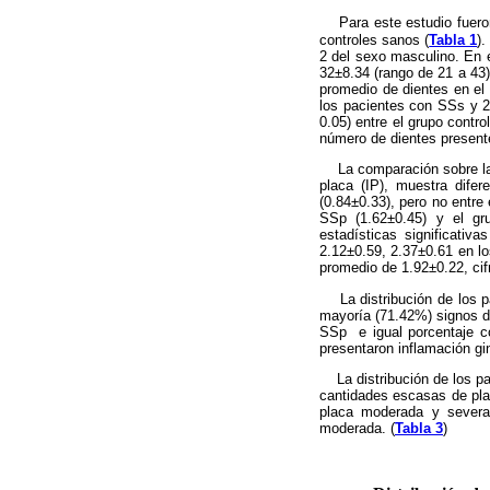
Para este estudio fuer
controles sanos (
Tabla 1
)
2 del sexo masculino. En 
32±8.34 (rango de
21 a
43)
promedio de dientes en el
los pacientes con SSs y 
0.05) entre el grupo contr
número de dientes present
La comparación sobre las 
placa (IP), muestra difer
(0.84±0.33), pero no entre
SSp (1.62±0.45) y el gru
estadísticas significati
2.12±0.59, 2.37±0.61 en l
promedio de 1.92±0.22, cif
La distribución de los pa
mayoría (71.42%) signos d
SSp e igual porcentaje co
presentaron inflamación gin
La distribución de los pa
cantidades escasas de plac
placa moderada y severa
moderada. (
Tabla 3
)