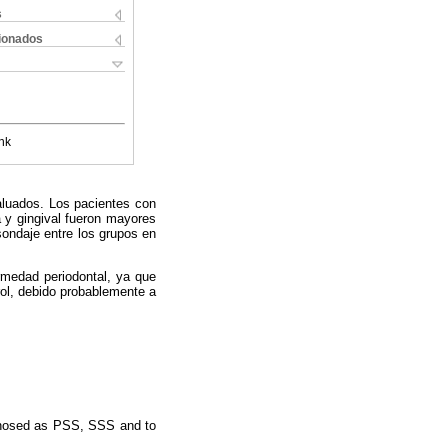
s
cionados
nk
aluados. Los pacientes con
 y gingival fueron mayores
sondaje entre los grupos en
rmedad periodontal, ya que
rol, debido probablemente a
iagnosed as PSS, SSS and to