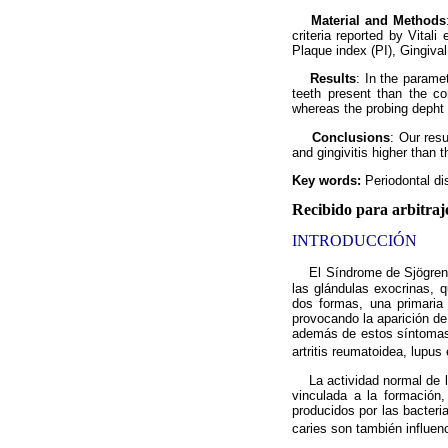
Material and Methods
criteria reported by Vitali
Plaque index (PI), Gingival
Results
: In the parame
teeth present than the co
whereas the probing depht 
Conclusions
: Our res
and gingivitis higher than t
Key words:
Periodontal d
Recibido para arbitraj
INTRODUCCIÓN
El Síndrome de Sjögren 
las glándulas exocrinas, 
dos formas, una primaria 
provocando la aparición de 
además de estos síntomas 
artritis reumatoidea, lupu
La actividad normal de la
vinculada a la formación
producidos por las bacteria
caries son también influenc