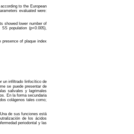
 according to the European
l parameters evaluated were:
ents showed lower number of
e SS population (p<0.005),
he presence of plaque index
n infiltrado linfocítico de
rome se puede presentar de
las salivales y lagrimales
ojos. En la forma secundaria
idos colágenos tales como;
 Una de sus funciones está
tralización de los ácidos
enfermedad periodontal y las