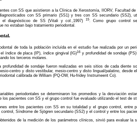
ientes con SS que asistieron a
la Clínica
de Xerostomía, IIORV, Facultad de
diagnosticados con SS primario (SS1) y tres con SS secundario (SS2), uti
15
el diagnósticoo de SS (Vitali y col.,1997)
. Como grupo control se
e no estaban bajo tratamiento periodontal.
ntal.
odontal de toda la población incluída en el estudio fue realizada por un pe
16
el índice de placa (IP), índice gingival (IG)
y profundidad de sondaje (PS)
ando los terceros molares.
ofundidad de sondaje fueron realizadas en seis sitios de cada diente so
esio-centro y disto vestibular, mesio-centro y disto lingual/palatino, desde 
iodontal calibrada de William (PQ-OW, Hu-fridey Instrumeent Co).
variables periodontales se determinaron los promedios y la desviación estan
 los pacientes con SS y el grupo control fue evaluado utilizando el test de s
ones entre los pacientes con SS en su totalidad y el grupo control, entre
l control, Síndrome de Sjögren secundario (SS2) y el control y entre los pac
btenidos de la medición de los parámetros clínicos, sirvió para evaluar la