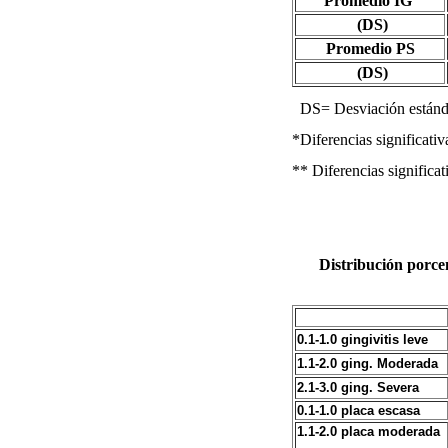
Promedio IG
(DS)
Promedio PS
(DS)
DS= Desviación estánda
*Diferencias significati
** Diferencias significa
Distribución porcen
0.1-1.0
gingivitis leve
1.1-2.0
ging. Moderada
2.1-3.0
ging.
Severa
0.1-1.0
placa escasa
1.1-2.0
placa moderada