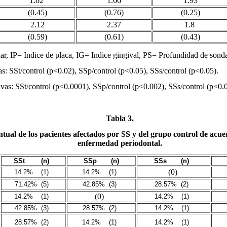
1.62
1.66
1.93
(0.45)
(0.76)
(0.25)
2.12
2.37
1.8
(0.59)
(0.61)
(0.43)
r, IP= Indice de placa, IG= Indice gingival, PS= Profundidad de sonda
vas: SSt/control (p<0.02), SSp/control (p<0.05), SSs/control (p<0.05).
tivas: SSt/control (p<0.0001), SSp/control (p<0.002), SSs/control (p<0
Tabla 3.
tual de los pacientes afectados por SS y del grupo control de acuer
enfermedad periodontal.
SSt
(n)
SSp
(n)
SSs
(n)
(0)
14.2%
(1)
14.2%
(1)
71.42%
(5)
42.85%
(3)
28.57%
(2)
(0)
14.2%
(1)
14.2%
(1)
42.85%
(3)
28.57%
(2)
14.2%
(1)
28.57%
(2)
14.2%
(1)
14.2%
(1)