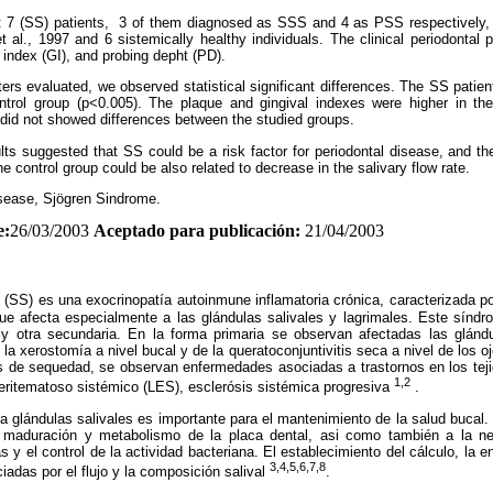
: 7 (SS) patients, 3 of them diagnosed as SSS and 4 as PSS respectively,
 et al., 1997 and 6 sistemically healthy individuals. The clinical periodonta
 index (GI), and probing depht (PD).
ters evaluated, we observed statistical significant differences. The SS pati
ntrol group (p<0.005). The plaque and gingival indexes were higher in th
did not showed differences between the studied groups.
ults suggested that SS could be a risk factor for periodontal disease, and t
he control group could be also related to decrease in the salivary flow rate.
isease, Sjögren Sindrome.
e:
26/03/2003
Aceptado para publicación:
21/04/2003
(SS) es una exocrinopatía autoinmune inflamatoria crónica, caracterizada por u
que afecta especialmente a las glándulas salivales y lagrimales. Este sínd
y otra secundaria. En la forma primaria se observan afectadas las glándu
la xerostomía a nivel bucal y de la queratoconjuntivitis seca a nivel de los 
de sequedad, se observan enfermedades asociadas a trastornos en los tej
1,2
s eritematoso sistémico (LES), esclerósis sistémica progresiva
.
 glándulas salivales es importante para el mantenimiento de la salud bucal.
, maduración y metabolismo de la placa dental, asi como también a la neu
s y el control de la actividad bacteriana. El establecimiento del cálculo, la 
3,4,5,6,7,8
iadas por el flujo y la composición salival
.