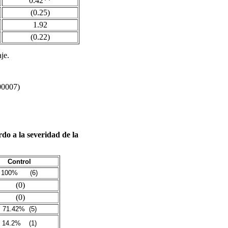
0.42**
(0.25)
1.92
(0.22)
je.
.00007)
do a la severidad de la
Control
100%
(6)
(0)
(0)
71.42%
(5)
14.2%
(1)