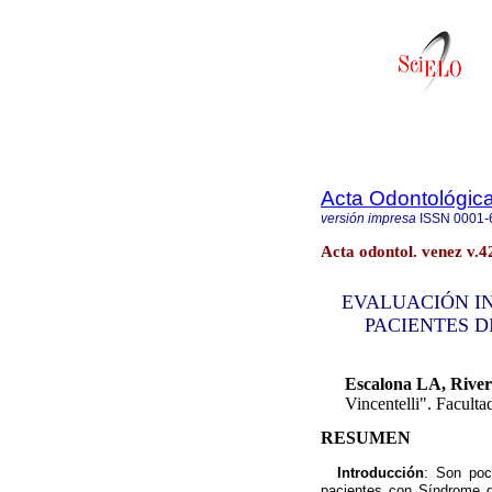
Acta Odontológic
versión impresa
ISSN
0001-
Acta odontol. venez v.4
EVALUACIÓN IN
PACIENTES 
Escalona LA, River
Vincentelli". Facult
RESUMEN
Introducción
: Son poc
pacientes con Síndrome d