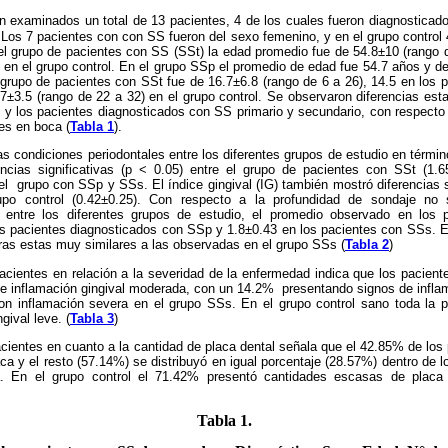
on examinados un total de 13 pacientes, 4 de los cuales fueron diagnostica
. Los 7 pacientes con con SS fueron del sexo femenino, y en el grupo control
el grupo de pacientes con SS (SSt) la edad promedio fue de 54.8±10 (rango
 en el grupo control. En el grupo SSp el promedio de edad fue 54.7 años y 
 grupo de pacientes con SSt fue de 16.7±6.8 (rango de
6 a
26), 14.5 en los 
27±3.5 (rango de
22 a
32) en el grupo control. Se observaron diferencias estad
ol y los pacientes diagnosticados con SS primario y secundario, con respect
es en boca (
Tabla 1
).
condiciones periodontales entre los diferentes grupos de estudio en términ
encias significativas (p < 0.05) entre el grupo de pacientes con SSt (1.6
 el grupo con SSp y SSs. El índice gingival (IG) también mostró diferencias si
po control (0.42±0.25). Con respecto a la profundidad de sondaje no 
vas entre los diferentes grupos de estudio, el promedio observado en los
os pacientes diagnosticados con SSp y 1.8±0.43 en los pacientes con SSs. El
ras estas muy similares a las observadas en el grupo SSs (
Tabla 2
)
cientes en relación a la severidad de la enfermedad indica que los pacien
e inflamación gingival moderada, con un 14.2% presentando signos de inflam
n inflamación severa en el grupo SSs. En el grupo control sano toda la 
gival leve. (
Tabla 3
)
cientes en cuanto a la cantidad de placa dental señala que el 42.85% de los
a y el resto (57.14%) se distribuyó en igual porcentaje (28.57%) dentro de 
. En el grupo control el 71.42% presentó cantidades escasas de placa
Tabla 1.