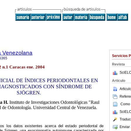
a Venezolana
Servicios 
6365
Revista
2 n.1 Caracas ene. 2004
SciELO
ICIAL DE ÍNDICES PERIODONTALES EN
Articulo
DIAGNOSTICADOS CON SÍNDROME DE
Articu
SJÖGREN.
Referen
a H.
Instituto de Investigaciones Odontológicas "Raul
Como c
ad de Odontología. Universidad Central de Venezuela.
SciELO
Traduc
os los datos existentes acerca del estado periodontal de
Enviar 
e Sjögren, una exocrinopatía autoinmune caracterizada por