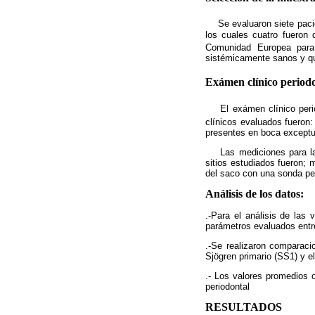
Se evaluaron siete pac
los cuales cuatro fueron 
Comunidad Europea
para 
sistémicamente sanos y qu
Exámen clínico periodo
El exámen clínico peri
clínicos evaluados fueron: 
presentes en boca exceptu
Las mediciones para la pr
sitios estudiados fueron; m
del saco con una sonda per
Análisis de los datos:
.-Para el análisis de las 
parámetros evaluados entre
.-Se realizaron comparaci
Sjögren primario (SS1) y e
.- Los valores promedios o
periodontal
RESULTADOS