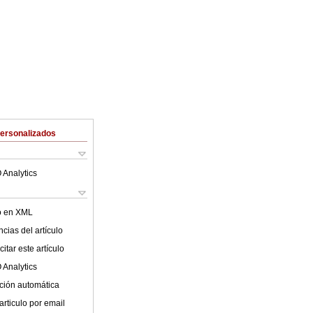
Personalizados
 Analytics
lo en XML
cias del artículo
itar este artículo
 Analytics
ción automática
articulo por email