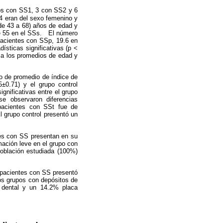
dos con SS1, 3 con SS2 y 6
 4 eran del sexo femenino y
 de
43 a
68) años de edad y
de 55 en el SSs. El número
pacientes con SSp, 19.6 en
ísticas significativas (p <
o a los promedios de edad y
o de promedio de índice de
5±0.71) y el grupo control
gnificativas entre el grupo
se observaron diferencias
 pacientes con SSt fue de
 grupo control presentó un
tes con SS presentan en su
ación leve en el grupo con
población estudiada (100%)
 pacientes con SS presentó
los grupos con depósitos de
 dental y un 14.2% placa