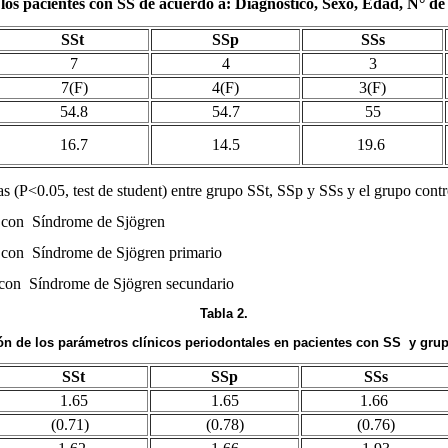
 los pacientes con SS de acuerdo a: Diagnóstico, Sexo, Edad, N° de 
SSt
SSp
SSs
7
4
3
7(F)
4(F)
3(F)
54.8
54.7
55
16.7
14.5
19.6
as (P<0.05, test de student) entre grupo SSt, SSp y SSs y el grupo contr
 con
Síndrome de Sjögren
 con
Síndrome de Sjögren primario
 con
Síndrome de Sjögren secundario
Tabla 2.
ón de los parámetros clínicos periodontales en pacientes con SS y gru
SSt
SSp
SSs
1.65
1.65
1.66
(0.71)
(0.78)
(0.76)