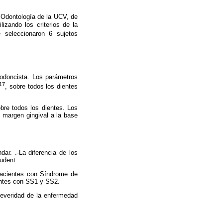
 Odontología de
la UCV
, de
lizando los criterios de
la
 seleccionaron 6 sujetos
riodoncista. Los parámetros
17
, sobre todos los dientes
bre todos los dientes. Los
el margen gingival a la base
dar. .-La diferencia de los
tudent.
 pacientes con Síndrome de
ientes con SS1 y SS2.
 severidad de la enfermedad