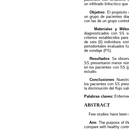
un infiltrado linfocítico qu
Objetivo
: El propósito
un grupo de pacientes dia
con las de un grupo contr
Materiales y Méto
diagnosticados con SS se
criterios establecidos para
de seis (6) individuos si
periodontales evaluados fue
de sondaje (PS).
Resultados
: Se observ
SS presentaron menor núme
en los pacientes con SS (p
estudio.
Conclusiones
: Nuestr
los pacientes con SS prese
la disminución del flujo sali
Palabras claves:
Enfermed
ABSTRACT
Few studies have been r
Aim
: The purpose of th
compare with healthy contr