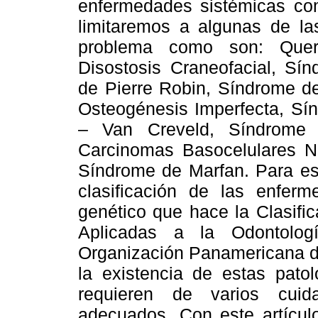
enfermedades sistémicas com
limitaremos a algunas de la
problema como son: Querub
Disostosis Craneofacial, Sí
de Pierre Robin, Síndrome de
Osteogénesis Imperfecta, Sí
– Van Creveld, Síndrome 
Carcinomas Basocelulares Ne
Síndrome de Marfan. Para es
clasificación de las enfer
genético que hace
la Clasifi
Aplicadas a
la Odontolog
Organización Panamericana 
la existencia de estas patol
requieren de varios cuid
adecuados. Con este artícul