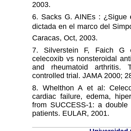
2003.
6. Sacks G. AINEs : ¿Sigue e
dictada en el marco del Simpo
Caracas, Oct, 2003.
7. Silverstein F, Faich G et
celecoxib vs nonsteroidal anti
and rheumatoid arthritis
controlled trial. JAMA 2000; 2
8. Whelthon A et al: Celeco
cardiac failure, edema, hipe
from SUCCESS-1: a double b
patients. EULAR, 2001.