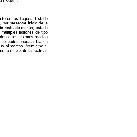
 lesiones.
ente de los Teques, Estado
 por presentar inicio de la
de resfriado común, estado
 múltiples lesiones de tipo
nferior, las lesiones median
pseudomenbrana blanca
 sus alimentos. Asimismo el
metro en piel de las palmas