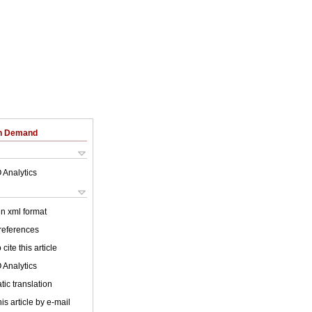
on Demand
 Analytics
 in xml format
 references
cite this article
 Analytics
ic translation
is article by e-mail