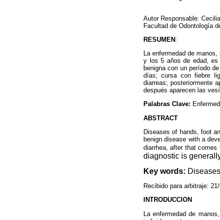
Autor Responsable: Cecili
Facultad de Odontología de
RESUMEN
:
La enfermedad de manos, p
y los 5 años de edad, es
benigna con un período de
días; cursa con fiebre li
diarreas; posteriormente 
después aparecen las vesí
Palabras Clave:
Enfermed
ABSTRACT
Diseases of hands, foot an
benign disease with a deve
diarrhea, after that comes 
diagnostic is generally
Key words:
Diseases
Recibido para arbitraje: 2
INTRODUCCION
La enfermedad de manos, p