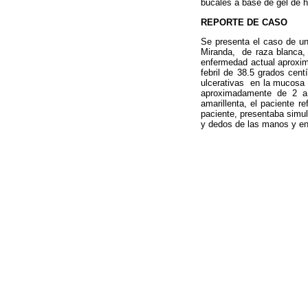
bucales a base de gel de h
REPORTE DE CASO
Se presenta el caso de un
Miranda,
de raza blanca,
enfermedad actual aproxim
febril de 38.5 grados cen
ulcerativas
en la mucosa d
aproximadamente de 2 a 
amarillenta, el paciente r
paciente, presentaba simul
y dedos de las manos y en