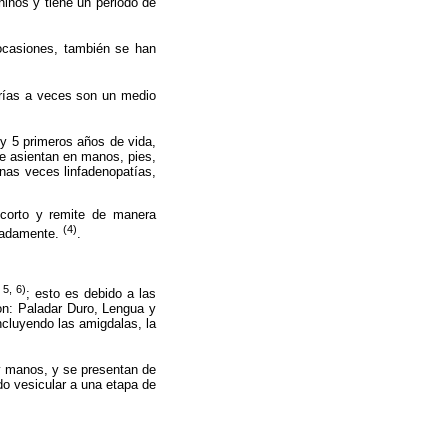
niños y tiene un periodo de
ocasiones, también se han
erías a veces son un medio
y 5 primeros años de vida,
ue asientan en manos, pies,
unas veces linfadenopatías,
corto y remite de manera
(4)
imadamente.
.
 5, 6)
; esto es debido a las
on: Paladar Duro, Lengua y
cluyendo las amigdalas, la
y manos, y se presentan de
o vesicular a una etapa de