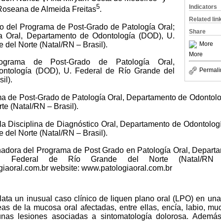
5
Indicators
Roseana de Almeida Freitas
.
Related lin
 del Programa de Post-Grado de Patología Oral;
Share
ía Oral, Departamento de Odontología (DOD), U.
 del Norte (Natal/RN – Brasil).
More
More
ograma de Post-Grado de Patología Oral,
Permali
ntología (DOD), U. Federal de Río Grande del
il).
ma de Post-Grado de Patología Oral, Departamento de Odontolo
te (Natal/RN – Brasil).
 la Disciplina de Diagnóstico Oral, Departamento de Odontolo
 del Norte (Natal/RN – Brasil).
inadora del Programa de Post Grado en Patología Oral, Depart
ad Federal de Río Grande del Norte (Natal/RN –
iaoral.com.br website: www.patologiaoral.com.br
elata un inusual caso clínico de liquen plano oral (LPO) en un
as de la mucosa oral afectadas, entre ellas, encía, labio, muc
unas lesiones asociadas a sintomatología dolorosa. Además,