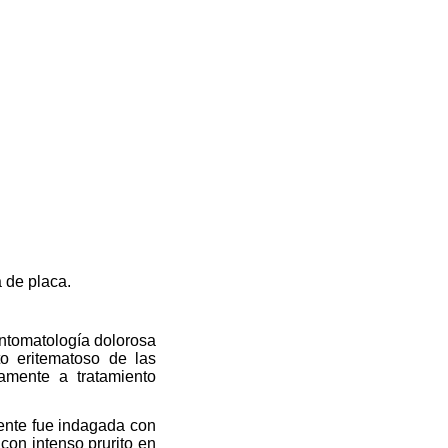
 de placa.
intomatología dolorosa
to eritematoso de las
iamente a tratamiento
iente fue indagada con
con intenso prurito en