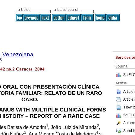
a Venezolana
Services 
5
Journal
l.42 no.2 Caracas 2004
SciELO
Article
 ORAL CON PRESENTACIÓN CLÍNICA
Article
TORIA FAMILIAR: RELATO DE UN RARO
CASO.
Article
How to 
ANUS WITH MULTIPLE CLINICAL FORMS
SciELO
 HISTORY – REPORT OF A RARE CASE
Automat
1
2
es Batista de Amorim
,
João Luiz de Miranda
,
Send th
3
4
rdón Nuñez
,
Ana Miryam Costa de
Medeiros
y