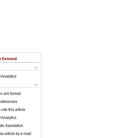
on Demand
 Analytics
 in xml format
 references
cite this article
 Analytics
ic translation
is article by e-mail