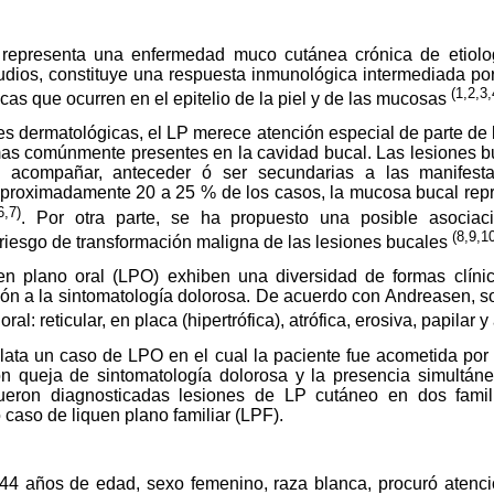
) representa una enfermedad muco cutánea crónica de etiolo
udios, constituye una respuesta inmunológica intermediada po
(1,2,3,
cas que ocurren en el epitelio de la piel y de las mucosas
s dermatológicas, el LP merece atención especial de parte de l
 mas comúnmente presentes en la cavidad bucal. Las lesiones 
 acompañar, anteceder ó ser secundarias a las manifest
roximadamente 20 a 25 % de los casos, la mucosa bucal repre
6,7)
. Por otra parte, se ha propuesto una posible asocia
(8,9,1
 riesgo de transformación maligna de las lesiones bucales
en plano oral (LPO) exhiben una diversidad de formas clíni
ión a la sintomatología dolorosa. De acuerdo con Andreasen, 
oral: reticular, en placa (hipertrófica), atrófica, erosiva, papilar
elata un caso de LPO en el cual la paciente fue acometida por 
n queja de sintomatología dolorosa y la presencia simultán
ueron diagnosticadas lesiones de LP cutáneo en dos famili
 caso de liquen plano familiar (LPF).
, 44 años de edad, sexo femenino, raza blanca, procuró atenci