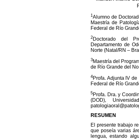
1
Alumno de Doctorado
Maestría de Patolog
Federal de Río Grande
2
Doctorado del Pr
Departamento de Odo
Norte (Natal/RN – Bras
3
Maestría del Progra
de Río Grande del Nor
4
Profa. Adjunta IV de
Federal de Río Grande
5
Profa. Dra. y Coord
(DOD), Universid
patologiaoral@patolog
RESUMEN
El presente trabajo r
que poseía varias áre
lengua, estando alg