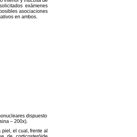
io inferior y mucosa de
solicitados exámenes
 posibles asociaciones
egativos en ambos.
ononucleares dispuesto
osina – 200x).
el, el cual, frente al
e de corticosteróide