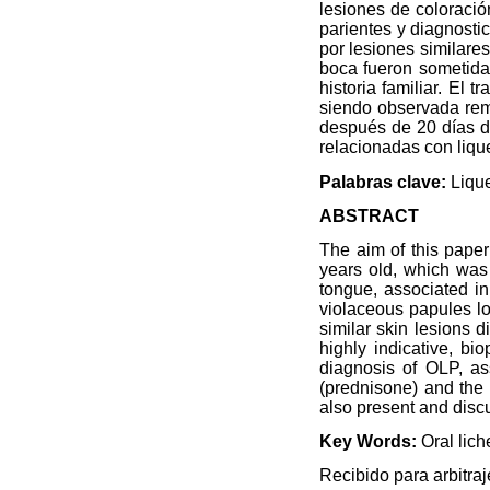
lesiones de coloració
parientes y diagnosti
por lesiones similare
boca fueron sometida
historia familiar. El 
siendo observada remi
después de 20 días de
relacionadas con liquen
Palabras clave:
Lique
ABSTRACT
The aim of this paper
years old, which was 
tongue, associated in
violaceous papules loc
similar skin lesions 
highly indicative, b
diagnosis of OLP, ass
(prednisone) and the 
also present and discus
Key Words:
Oral lich
Recibido para arbitra