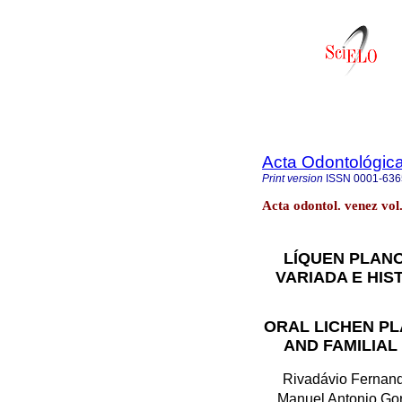
Acta Odontológic
Print version
ISSN
0001-636
Acta odontol. venez vo
LÍQUEN PLANO
VARIADA E HIS
ORAL LICHEN PL
AND FAMILIAL
Rivadávio Fernand
Manuel Antonio Go