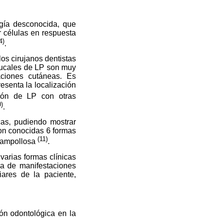
gía desconocida, que
r células en respuesta
4)
.
os cirujanos dentistas
bucales de LP son muy
aciones cutáneas. Es
senta la localización
ción de LP con otras
0)
.
cas, pudiendo mostrar
son conocidas 6 formas
(11)
 y ampollosa
.
varias formas clínicas
ea de manifestaciones
ares de la paciente,
ón odontológica en la