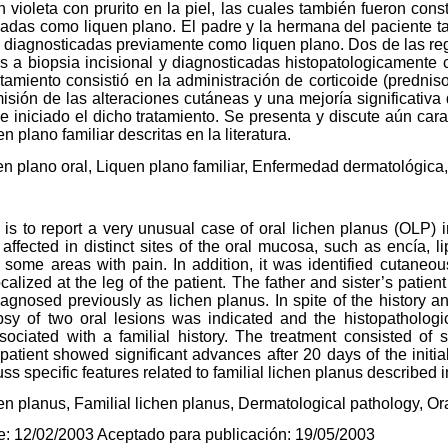
n violeta con prurito en la piel, las cuales también fueron con
cadas como liquen plano. El padre y la hermana del paciente 
s diagnosticadas previamente como liquen plano. Dos de las re
s a biopsia incisional y diagnosticadas histopatologicament
tratamiento consistió en la administración de corticoide (prednis
sión de las alteraciones cutáneas y una mejoría significativa 
 iniciado el dicho tratamiento. Se presenta y discute aún carac
 plano familiar descritas en la literatura.
n plano oral, Liquen plano familiar, Enfermedad dermatológica,
 is to report a very unusual case of oral lichen planus (OLP) i
affected in distinct sites of the oral mucosa, such as encía, 
 some areas with pain. In addition, it was identified cutaneou
alized at the leg of the patient. The father and sister’s patien
diagnosed previously as lichen planus. In spite of the history a
iopsy of two oral lesions was indicated and the histopatholog
ociated with a familial history. The treatment consisted of s
patient showed significant advances after 20 days of the initia
s specific features related to familial lichen planus described in
en planus, Familial lichen planus, Dermatological pathology, Ora
je: 12/02/2003 Aceptado para publicación: 19/05/2003