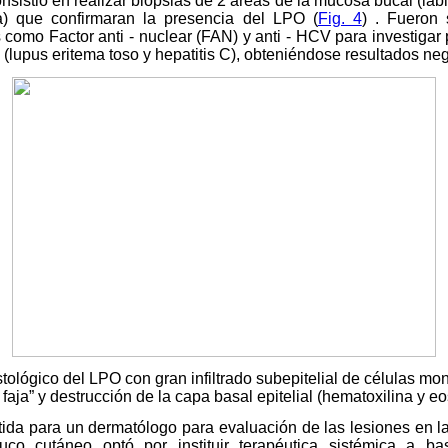
nsistió en realizar biopsias de 2 áreas de la mucosa bucal (lab
rda) que confirmaran la presencia del LPO (
Fig. 4
) . Fueron 
como Factor anti - nuclear (FAN) y anti - HCV para investigar
s (lupus eritema toso y hepatitis C), obteniéndose resultados n
stológico del LPO con gran infiltrado subepitelial de células m
faja” y destrucción de la capa basal epitelial (hematoxilina y e
ida para un dermatólogo para evaluación de las lesiones en la pi
co cutáneo optó por instituir terapéutica sistémica a bas