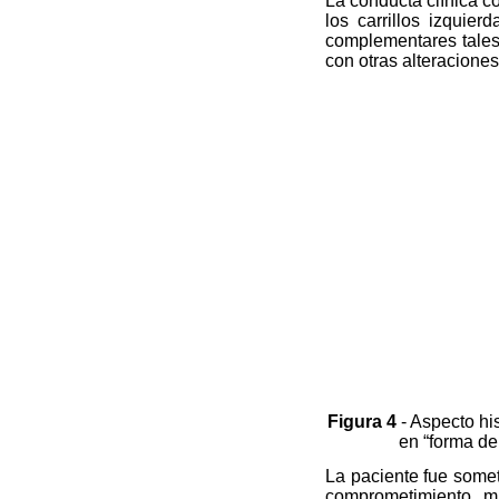
La conducta clínica co
los carrillos izquie
complementares tales 
con otras alteracione
Figura 4
- Aspecto hi
en “forma de 
La paciente fue somet
comprometimiento mu