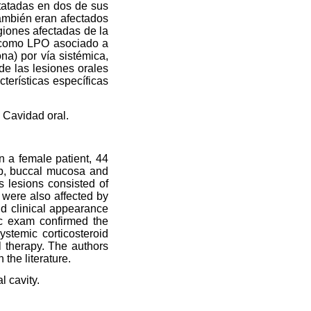
statadas en dos de sus
también eran afectados
giones afectadas de la
e como LPO asociado a
ona) por vía sistémica,
de las lesiones orales
terísticas específicas
 Cavidad oral.
n a female patient, 44
lip, buccal mucosa and
s lesions consisted of
t were also affected by
nd clinical appearance
ic exam confirmed the
ystemic corticosteroid
l therapy. The authors
 the literature.
l cavity.