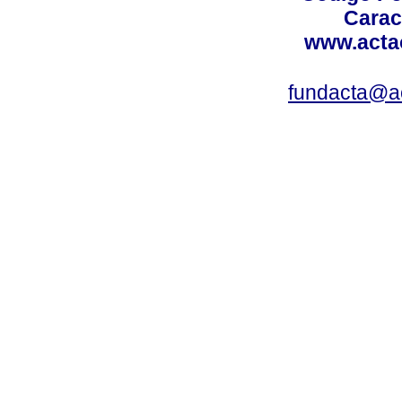
Carac
www.acta
fundacta@a