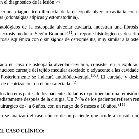
(2)
n el diagnóstico de la lesión.
 una diagnóstico diferencial de la osteopatía alveolar cavitaria con n
cas (odontalgias atípicas y estomatodinia).
lógicos de la osteopatía alveolar cavitaria, muestran una fibrosis 
(1)
 y necrosis medular. Según Bouquot
, el reporte histológico es descr
rosis isquémica con o sin signos de osteomielitis, muy similar a la oste
cado en caso de osteopatía alveolar cavitaria, consiste
en la explorac
nucioso curetaje del tejido medular asociado o adyacente a las cavidade
(10)
 Posteriormente se indicará antibiótico-terapia
. El curetaje y desb
(2)
de cicatrización
en el área afectada.
 terceras partes de los pacientes tratados experimentan una remisión 
ediatamente después de la cirugía. Un 74% de los pacientes refieren re
(11)
quirúrgico de
4 a
6 años, con un rango de 6 meses a 18 años.
 se analizará el caso clínico de un paciente que acude a consulta o
EL CASO CLÍNICO: