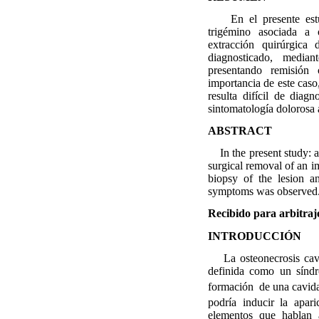
En el presente estudi
trigémino asociada a o
extracción quirúrgica 
diagnosticado, median
presentando remisión 
importancia de este caso,
resulta difícil de diag
sintomatología dolorosa
ABSTRACT
In the present study: a 
surgical removal of an i
biopsy of the lesion an
symptoms was observed. T
Recibido para arbitraj
INTRODUCCIÓN
La osteonecrosis cavita
definida como un síndr
formación
de una cavid
podría inducir la apari
elementos que hablan a