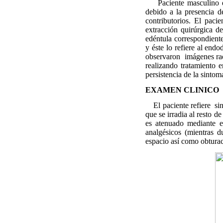
Paciente masculino de 
debido a la presencia d
contributorios. El paci
extracción quirúrgica d
edéntula correspondiente
y éste lo refiere al end
observaron
imágenes rad
realizando tratamiento e
persistencia de la sintom
EXAMEN CLINICO
El paciente refiere
si
que se irradia al resto d
es atenuado mediante el
analgésicos (mientras d
espacio así como obturac