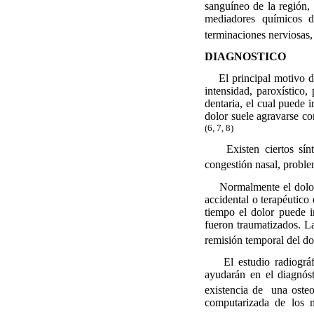
sanguíneo de la región,
mediadores químicos de
terminaciones nerviosas,
DIAGNOSTICO
El principal motivo de c
intensidad, paroxístico,
dentaria, el cual puede i
dolor suele agravarse co
(6, 7, 8)
Existen ciertos síntom
congestión nasal, proble
Normalmente el dolor su
accidental o terapéutico
tiempo el dolor puede i
fueron traumatizados. La
remisión temporal del do
El estudio radiográfic
ayudarán en el diagnóst
existencia de
una osteo
computarizada de los m