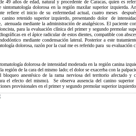
49 años de edad, natural y procedente de Caracas, quien es refer
e sintomatología dolorosa en la región maxilar superior izquierda. An
ente refiere el inicio de su enfermedad actual, cuatro meses
despué
e canino retenido superior izquierdo, presentando dolor
de intensida
,
atenuada mediante la administración de analgésicos. El paciente cons
odoncista, para la evaluación clínica del primer y segundo premolar sup
iográficas en el ápice radicular de estos dientes, compatible con absce
ndodóntico mediante condensación lateral. Posterior a este tratamient
atología dolorosa, razón por la cual me es referido para
su evaluación c
ntomatología dolorosa de intensidad moderada en la región canina izquie
e la región de la cara del mismo lado; el dolor se exacerba con la palpaci
 bloqueo anestésico de la rama nerviosa del territorio afectado y 
ura el efecto del mismo).
Se observa ausencia del canino superior 
iones provisionales en el primer y segundo premolar superior izquierdo