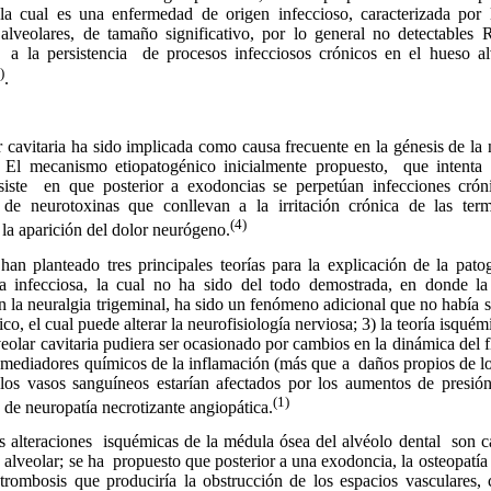
, la cual es una enfermedad de origen infeccioso, caracterizada por 
s, alveolares, de tamaño significativo, por lo general no detectables
a la persistencia
de procesos infecciosos crónicos en el hueso al
)
.
r cavitaria ha sido implicada como causa frecuente en la génesis de la 
o. El mecanismo etiopatogénico inicialmente propuesto,
que intenta 
siste
en que posterior a exodoncias se perpetúan infecciones cróni
 de neurotoxinas que conllevan a la irritación crónica de las term
(4)
 la aparición del dolor neurógeno.
 planteado tres principales teorías para la explicación de la patog
ría infecciosa, la cual no ha sido del todo demostrada, en donde l
en la neuralgia trigeminal, ha sido un fenómeno adicional que no había 
co, el cual puede alterar la neurofisiología nerviosa; 3) la teoría isquémi
veolar cavitaria pudiera ser ocasionado por cambios en la dinámica del 
 mediadores químicos de la inflamación (más que a
daños propios de lo
los vasos sanguíneos estarían afectados por los aumentos de presió
(1)
de neuropatía necrotizante angiopática.
 alteraciones
isquémicas de la médula ósea del alvéolo dental
son c
 alveolar; se ha
propuesto que posterior a una exodoncia, la osteopatía 
 trombosis que produciría la obstrucción de los espacios vasculares,