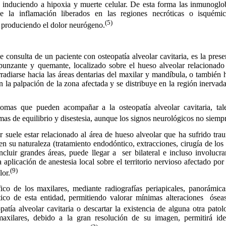
induciendo a hipoxia y muerte celular. De esta forma las inmunoglobu
 la inflamación liberados en las regiones necróticas o isquémica
(5)
 produciendo el dolor neurógeno.
onsulta de un paciente con osteopatía alveolar cavitaria, es la pres
 punzante y quemante, localizado sobre el hueso alveolar relacionado 
rradiarse hacia las áreas dentarias del maxilar y mandíbula, o también h
n la palpación de la zona afectada y se distribuye en la región inervada
as que pueden acompañar a la osteopatía alveolar cavitaria, tal
mas de equilibrio y disestesia, aunque los signos neurológicos no siemp
ele estar relacionado al área de hueso alveolar que ha sufrido tra
 en su naturaleza (tratamiento endodóntico, extracciones, cirugía de los
ncluir grandes áreas, puede llegar a
ser bilateral e incluso involucr
 aplicación de anestesia local sobre el territorio nervioso afectado por
(9)
lor.
o de los maxilares, mediante radiografías periapicales, panorámicas
ico de esta entidad, permitiendo valorar mínimas alteraciones
ósea
patía alveolar cavitaria o descartar la existencia de alguna otra patol
axilares, debido a la gran resolución de su imagen, permitirá ide