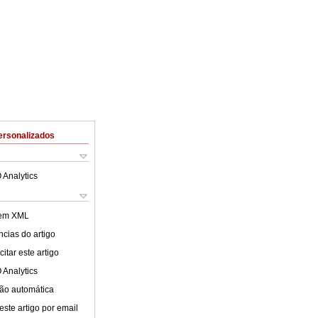
ersonalizados
 Analytics
 em XML
cias do artigo
itar este artigo
 Analytics
ão automática
este artigo por email