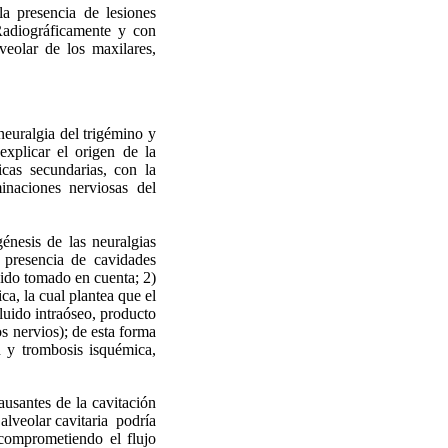
la presencia de lesiones
 Radiográficamente y con
veolar de los maxilares,
neuralgia del trigémino y
explicar el origen de la
cas secundarias, con la
inaciones nerviosas del
énesis de las neuralgias
a presencia de cavidades
sido tomado en cuenta; 2)
ca, la cual plantea que el
fluido intraóseo, producto
s nervios); de esta forma
n y trombosis isquémica,
ausantes de la cavitación
alveolar cavitaria
podría
 comprometiendo el flujo