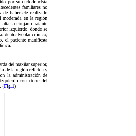
ido por su endodoncista
tecedentes familiares no
s de habérsele realizado
d moderada en la región
ulta su cirujano tratante
erior izquierdo, donde se
so dentoalveolar crónico,
o, el paciente manifiesta
línica.
rda del maxilar superior,
ón de la región referida y
con la administración de
izquierdo con cierre del
. (
Fig.1
)