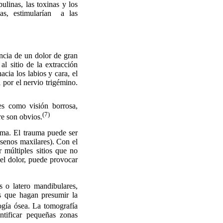
linas, las toxinas y los
s, estimularían
a las
encia de un dolor de gran
al sitio de la extracción
acia los labios y cara, el
 por el nervio trigémino.
es como visión borrosa,
(7)
re son obvios.
uma. El trauma puede ser
 senos maxilares). Con el
ar múltiples sitios que no
 el dolor, puede provocar
 o latero mandibulares,
s que hagan presumir la
ogía ósea.
La tomografía
ntificar pequeñas zonas