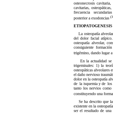
osteonecrosis cavitaria
cavitarias, osteopática
frecuencia
secundarias
(3
posterior a exodoncias
E
TIOPATOGENESIS
La osteopatía alveola
del dolor facial atípic
osteopatía alveolar, con
consiguiente formación
trigémino, dando lugar a
En la actualidad se han
trigeminales: 1) la teo
osteopáticas alveolares 
el daño nervioso traumáti
dolor en la osteopatía al
de
la isquemia y de
los
tanto los nervios como 
constituyendo una forma 
Se ha descrito que las
existente en la osteopatía
ser el resultado de una