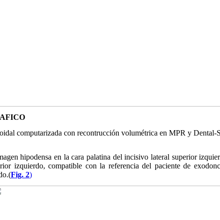
AFICO
idal computarizada con recontrucción volumétrica en MPR y Dental-Sc
en hipodensa en la cara palatina del incisivo lateral superior izquie
rior izquierdo, compatible con la referencia del paciente de exodonc
do.(
Fig. 2
)