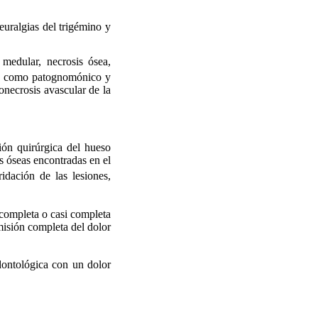
euralgias del trigémino y
medular, necrosis ósea,
ito como patognomónico y
onecrosis avascular de la
ión quirúrgica del hueso
s óseas encontradas en el
ridación de las lesiones,
completa o casi completa
misión completa del dolor
dontológica con un dolor