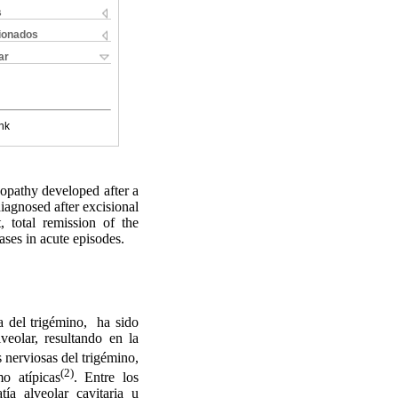
s
cionados
ar
nk
eopathy developed after a
iagnosed after excisional
, total remission of the
ases in acute episodes.
 del trigémino,
ha sido
veolar, resultando en la
s nerviosas del trigémino,
(2)
mo atípicas
. Entre los
ía alveolar cavitaria u