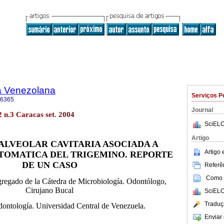
a Venezolana
Serviços P
-6365
Journal
2 n.3 Caracas set. 2004
SciELO
Artigo
ALVEOLAR CAVITARIA ASOCIADA A
Artigo
TOMATICA DEL TRIGEMINO. REPORTE
DE UN CASO
Referên
Como c
gregado de
la Cátedra
de Microbiología. Odontólogo,
Cirujano Bucal
SciELO
Traduç
ontología. Universidad Central de Venezuela.
Enviar 