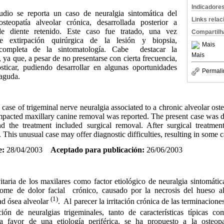
Indicadore
o se reporta un caso de neuralgia sintomática del
Links rela
steopatía alveolar crónica, desarrollada posterior a
de diente retenido. Este caso fue tratado, una vez
Compartilh
te extirpación quirúrgica de la lesión y biopsia,
Mais
completa de la sintomatología. Cabe
destacar la
Mais
 ya que, a pesar de no presentarse con cierta frecuencia,
nosticar, pudiendo desarrollar en algunas oportunidades
Permali
 aguda.
case of trigeminal nerve neuralgia associated to a chronic alveolar ost
mpacted maxillary canine removal was reported. The present case was d
d the treatment included surgical removal. After surgical treatment
his unusual case may offer diagnostic difficulties, resulting in some c
e:
28/04/2003
Aceptado para publicación:
26/06/2003
ria de los maxilares como factor etiológico de neuralgia sintomática
ome de dolor facial
crónico, causado por la necrosis del hueso al
(1)
ad ósea alveolar
.
Al parecer la irritación crónica de las terminacione
ción de neuralgias trigeminales, tanto de características típicas co
 favor de una etiología periférica, se ha propuesto a la osteopat