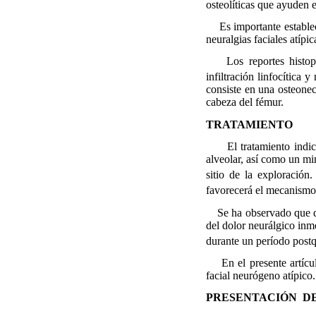
osteolíticas que ayuden e
Es importante establecer
neuralgias faciales atípi
Los reportes histopato
infiltración linfocítica
consiste en una osteonec
cabeza del fémur.
TRATAMIENTO
El tratamiento indi
alveolar, así como un mi
sitio de la exploración.
favorecerá el mecanismo 
Se ha observado que dos
del dolor neurálgico inm
durante un período post
En el presente artículo
facial neurógeno atípico.
PRESENTACIÓN
D