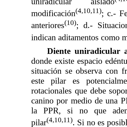
uniradicular aislado
(4,10,11)
modificación
;
c.- F
(10)
anteriores
; d.- Situaci
indican aditamentos como m
Diente uniradicular 
donde existe espacio edéntu
situación se observa con f
este pilar es potencialm
rotacionales que debe soport
canino por medio de una PP
la PPR, si no que adem
(4,10,11)
pilar
. Si no es posib