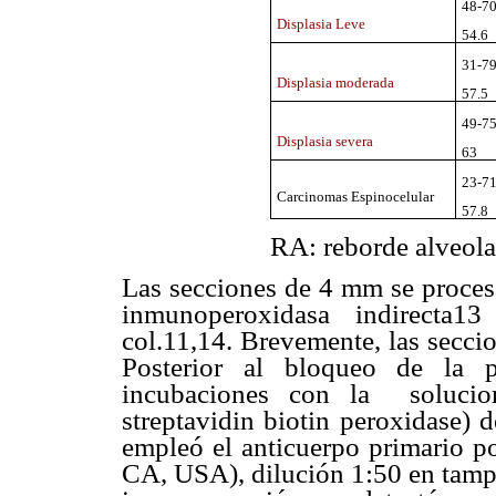
48-7
Displasia Leve
54.6
31-7
Displasia moderada
57.5
49-7
Displasia severa
63
23-7
Carcinomas Espinocelular
57.8
RA: reborde alveolar
Las secciones de 4 mm se procesa
inmunoperoxidasa indirecta1
col.11,14. Brevemente, las secci
Posterior al bloqueo de la p
incubaciones con la solucion
streptavidin biotin peroxidase)
empleó el anticuerpo primario p
CA, USA), dilución 1:50 en tampó