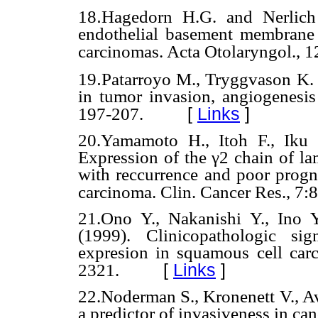
.
18
Hagedorn H.G. and Nerlich 
endothelial basement membrane 
carcinomas. Acta Otolaryngol., 1
.
19
Patarroyo M., Tryggvason K. 
in tumor invasion, angiogenesis
[
Links
]
197-207.
20.Yamamoto H., Itoh F., Iku
Expression of the γ2 chain of lam
with reccurrence and poor prog
carcinoma. Clin. Cancer Res., 7:
21.
Ono Y., Nakanishi Y., Ino 
(1999). Clinicopathologic si
expresion in squamous cell car
[
Links
]
2321.
22.Noderman S., Kronenett V., A
a predictor of invasiveness in can