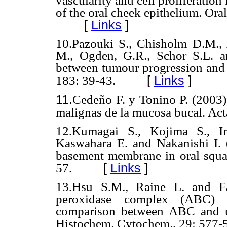
vascularity and cell proliferatio
of the oral cheek epithelium. Ora
[
Links
]
10.Pazouki S., Chisholm D.M.,
M., Ogden, G.R., Schor S.L. a
between tumour progression and v
[
Links
]
183: 39-43.
11.
Cedeño F. y Tonino P. (2003)
malignas de la mucosa bucal. Act
12.Kumagai S., Kojima S., 
Kaswahara E. and Nakanishi I. 
basement membrane in oral squa
[
Links
]
57.
13.Hsu S.M., Raine L. and Fa
peroxidase complex (ABC) 
comparison between ABC and un
Histochem. Cytochem., 29: 577-