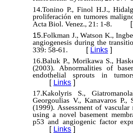
14.Tonino P., Finol H.J., Hida
proliferación en tumores maligno
Acta Biol. Venez., 21: 1-8.
15.
Folkman J., Watson K., Ingbe
angiogenesis during the transiti
[
Links
]
339: 58-61.
16.Baluk P., Morikawa S., Has
(2003). Abnormalities of bas
endothelial sprouts in tumo
[
Links
]
17.Kakolyris S., Giatromanol
Georgoulias V., Kanavaros P., S
(1999). Assessment of vascular 
using a novel basement membr
p53 and angiogenic factor expr
[
Links
]