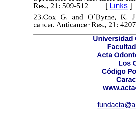
[
Links
]
Res., 21: 509-512
23.Cox G. and O´Byrne, K. J.
cancer. Anticancer Res., 21: 420
Universidad 
Facultad
Acta Odont
Los 
Código Po
Carac
www.acta
fundacta@a