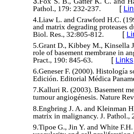
3.
Fox S. B., Gatter K. C. and Ha
[
Li
Pathol., 179: 232-237.
4.
Liaw L. and Crawford H.C. (1999
and matrix degrading proteases d
[
Li
Biol. Res., 32:805-812.
5.
Grant D., Kibbey M., Kinsella 
role of basement membrane in an
[
Links
Pract., 190: 845-63.
6.Geneser F. (2000). Histología 
Edición. Editorial Médica Panam
7.Kalluri R. (2003). Basement me
tumour angiogénesis. Nature Rev
8.
Engbring J. A. and Kleinman H
matrix in malignancy. J. Pathol.,
9.
Tipoe G., Jin Y. and White F.H.