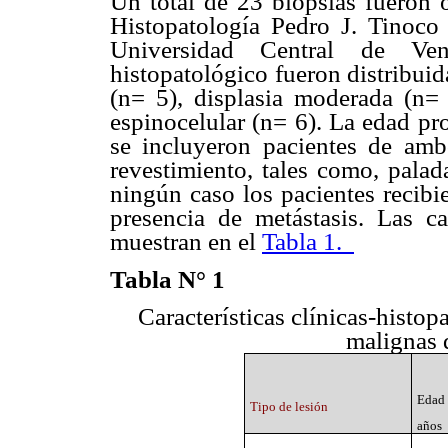
Un total de 23 biopsias fueron 
Histopatología Pedro J. Tinoco
Universidad Central de Ven
histopatológico fueron distribuid
(n= 5), displasia moderada (n= 
espinocelular (n= 6). La edad pr
se incluyeron pacientes de am
revestimiento, tales como, palad
ningún caso los pacientes recibi
presencia de metástasis. Las car
muestran en el
Tabla 1.
Tabla N° 1
Características clínicas-histo
malignas 
Edad
Tipo de lesión
años