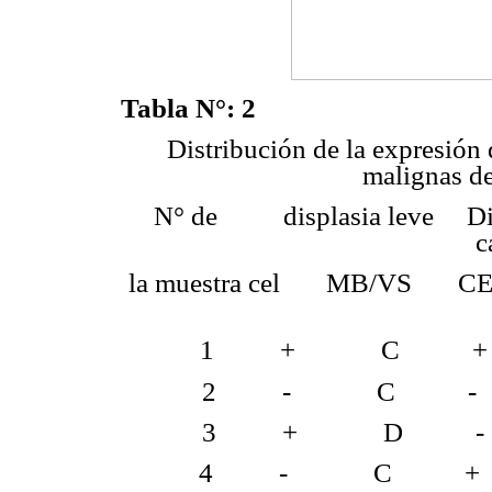
Tabla N°: 2
Distribución de la expresión
malignas de
N° de displasia leve Dis
c
la muestra cel MB/V
1 + C +
2 - C -
3 + D -
4 - C +