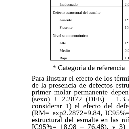
Inadecuado
2.
Defecto estructural del esmalte
Ausente
1*
Presente
15
Nivel socioeconómico
Alto
1*
Medio
0.
Bajo
1.
* Catego
ría de referencia
Para ilustrar el efecto de los tér
de la presencia de defectos estr
primer molar permanente depen
(sexo) + 2.2872 (DEE) + 1.35
considerar 1) el efecto del defe
(RM= exp2.2872=9.84, IC95%= 4
estructural del esmalte en las 
IC95%= 18.98 – 76.48), y 3) e