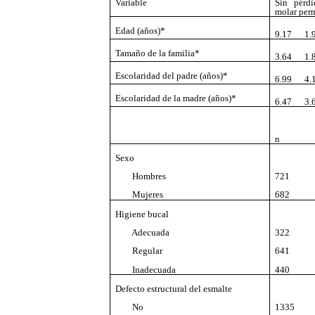
Variable
Sin pérdi
molar per
Edad (años)*
9.17
1.9
Tamaño de la familia*
3.64
1.8
Escolaridad del padre (años)*
6.99
4.1
Escolaridad de la madre (años)*
6.47
3.6
n
Sexo
Hombres
721
Mujeres
682
Higiene bucal
Adecuada
322
Regular
641
Inadecuada
440
Defecto estructural del esmalte
No
1335