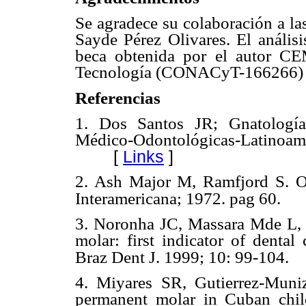
Se agradece su colaboración a las
Sayde Pérez Olivares. El análisi
beca obtenida por el autor C
Tecnología (CONACyT-166266) 
Referencias
1. Dos Santos JR; Gnatología,
Médico-Odontológicas-Lati
[
Links
]
2. Ash Major M, Ramfjord S. Oc
Interamericana; 1972. pag 60.
3. Noronha JC, Massara Mde L, 
molar: first indicator of dental 
Braz Dent J. 1999; 10: 99-104.
4. Miyares SR, Gutierrez-Muniz
permanent molar in Cuban chil