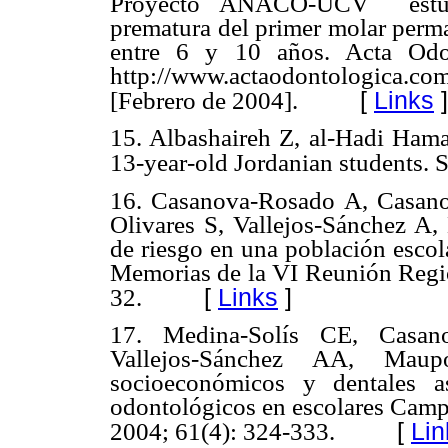
Proyecto ANACO-UCV estudi
prematura del primer molar perm
entre 6 y 10 años. Acta Odon
http://www.actaodontologic
[
Links
]
[Febrero de 2004].
15. Albashaireh Z, al-Hadi Hamas
13-year-old Jordanian students. 
16. Casanova-Rosado A, Casanov
Olivares S, Vallejos-Sánchez A, 
de riesgo en una población esco
Memorias de la VI Reunión Regio
[
Links
]
32.
17. Medina-Solís CE, Casan
Vallejos-Sánchez AA, Mau
socioeconómicos y dentales as
odontológicos en escolares Cam
[
Lin
2004; 61(4): 324-333.