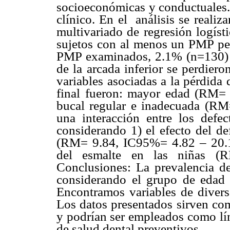
socioeconómicas y conductuales.
clínico. En el análisis se realiz
multivariado de regresión logíst
sujetos con al menos un PMP pe
PMP examinados, 2.1% (n=130) 
de la arcada inferior se perdier
variables asociadas a la pérdid
final fueron: mayor edad (RM= 
bucal regular e inadecuada (R
una interacción entre los defec
considerando 1) el efecto del de
(RM= 9.84, IC95%= 4.82 – 20.14)
del esmalte en las niñas (
Conclusiones: La prevalencia de
considerando el grupo de edad 
Encontramos variables de divers
Los datos presentados sirven com
y podrían ser empleados como lín
de salud dental preventivos.