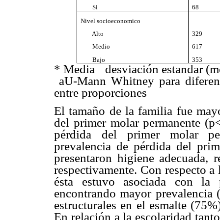
Si
68
Nivel socioeconomico
Alto
329
Medio
617
Bajo
353
* Media
desviación estandar (me
aU-Mann Whitney para diferenc
entre proporciones
El tamaño de la familia fue mayo
del primer molar permanente (p<
pérdida del primer molar pe
prevalencia de pérdida del pri
presentaron higiene adecuada, r
respectivamente. Con respecto a l
ésta estuvo asociada con la 
encontrando mayor prevalencia (
estructurales en el esmalte (75%
En relación a la escolaridad tan