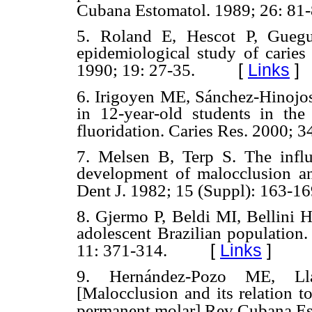
Cubana Estomatol. 1989; 26: 81-
5. Roland E, Hescot P, Gueg
epidemiological study of caries
[
Links
]
1990; 19: 27-35.
6. Irigoyen ME, Sánchez-Hinojos
in 12-year-old students in the
fluoridation. Caries Res. 2000; 3
7. Melsen B, Terp S. The influ
development of malocclusion an
Dent J. 1982; 15 (Suppl): 163-16
8. Gjermo P, Beldi MI, Bellini H
adolescent Brazilian populatio
[
Links
]
11: 371-314.
9. Hernández-Pozo ME, Ll
[Malocclusion and its relation t
permanent molar] Rev Cubana Est