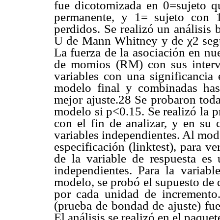
fue dicotomizada en 0=sujeto q
permanente, y 1= sujeto con 
perdidos. Se realizó un análisis
U de Mann Whitney y de χ2 según
La fuerza de la asociación en n
de momios (RM) con sus interv
variables con una significancia 
modelo final y combinadas has
mejor ajuste.28 Se probaron toda
modelo si p<0.15. Se realizó la p
con el fin de analizar, y en su c
variables independientes. Al model
especificación (linktest), para v
de la variable de respuesta es 
independientes. Para la variab
modelo, se probó el supuesto de 
por cada unidad de incremento
(prueba de bondad de ajuste) fue
El análisis se realizó en el paqu