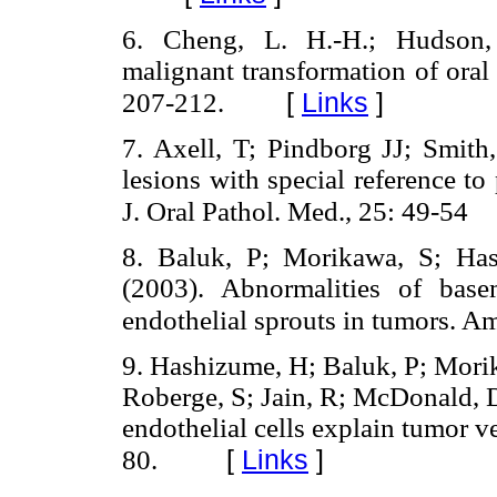
6.
Cheng, L. H.-H.; Hudson, 
malignant transformation of oral
[
Links
]
207-212.
7.
Axell, T; Pindborg JJ; Smith
lesions with special reference to
J. Oral Pathol. Med., 25: 49-54
8.
Baluk, P; Morikawa, S; Ha
(2003). Abnormalities of bas
endothelial sprouts in tumors. Am
9. Hashizume, H; Baluk, P; Mori
Roberge, S; Jain, R; McDonald, 
endothelial cells explain tumor v
[
Links
]
80.