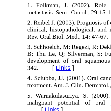
1.
Folkman, J. (2002). Role 
metastasis. Sem. Oncol., 29:15-1
2.
Reibel J. (2003). Prognosis of 
clinical, histopathological, and 
Rev. Oral Biol. Med., 14: 47-67.
3.
Schhoelch, M; Regezi, R; Dekk
B; Thu Le, Q; Silverman, S; Fu,
development of oral squamous 
[
Links
]
342.
4.
Sciubba, JJ. (2001). Oral can
treatment. Am. J. Clin. Dermatol
5.
Warnakulasuriya, S. (2000)
malignant potential of oral 
[
Links
]