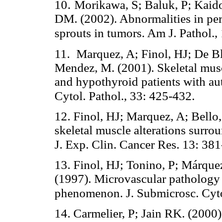
.
10
Morikawa, S; Baluk, P; Kaido
DM. (2002). Abnormalities in per
sprouts in tumors. Am J. Pathol.
11.
Marquez, A; Finol, HJ; De B
Mendez, M. (2001).
Skeletal mus
and hypothyroid patients with au
Cytol. Pathol., 33: 425-432.
12.
Finol, HJ; Marquez, A; Bello,
skeletal muscle alterations surro
J. Exp. Clin. Cancer Res. 13: 38
13. Finol, HJ; Tonino, P; Márquez
(1997).
Microvascular pathology i
phenomenon. J. Submicrosc. Cyto
14. Carmelier, P; Jain RK. (2000