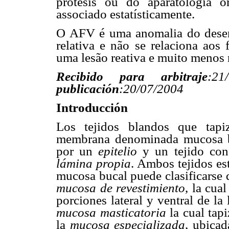
prótesis ou do aparatología o
associado estatísticamente.
O AFV é uma anomalia do desen
relativa e não se relaciona aos 
uma lesão reativa e muito menos 
Recibido para arbitraje
:21
publicación
:20/07/2004
Introducción
Los tejidos blandos que tapi
membrana denominada mucosa b
por un
epitelio
y un tejido con
lámina propia
. Ambos tejidos es
mucosa bucal puede clasificarse 
mucosa de revestimiento
, la cual
porciones lateral y ventral de la
mucosa masticatoria
la cual tapi
la
mucosa especializada
, ubica