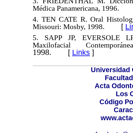
3. FRIEDENTHAL M. Diccionari
Médica Panamericana, 1996.
4. TEN CATE R. Oral Histology
[
Li
Missouri: Mosby, 1998.
5. SAPP JP, EVERSOLE LR
Maxilofacial Contemporá
1998.
[
Links
]
Universidad 
Facultad
Acta Odont
Los 
Código Po
Carac
www.acta