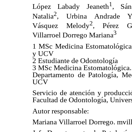
1
López Labady Jeaneth
, Sán
2
Natalia
, Urbina Andrade Y
2
Vásquez Melody
, Pérez Go
3
Villarroel Dorrego Mariana
MSc Medicina Estomatológica
1
y UCV
Estudiante de Odontología
2
3 MSc Medicina Estomatológica. 
Departamento de Patología, Me
UCV
Servicio de atención y producc
Facultad de Odontología, Univer
Autor responsable:
Mariana Villarroel Dorrego. mvil