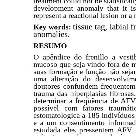
treatment could not be statistical
development anomaly that it i
represent a reactional lesion or a 
tissue tag, labial
Key words:
anomalies.
RESUMO
O apêndice do frenillo a vest
mucoso que seja vindo fora de ma
suas formação e função não seja
uma alteração do desenvolvime
doutores confundem frequentem
trauma das hiperplasias fibrosas
determinar a freqüência de AF
possível com fatores traumát
estomatologica a 185 indivíduos 
e a um consentimento informad
estudada eles pressentem AFV 