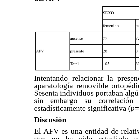
SEXO
femenino
m
ausente
77
7
AFV
presente
28
8
Total
105
8
Intentando relacionar la pres
aparatología removible ortopédi
Sesenta individuos portaban algú
sin embargo su correlació
estadísticamente significativa (
p
=
Discusión
El AFV es una entidad de relati
que no ha sido estudiada pr