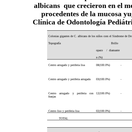
albicans que crecieron en el m
procedentes de la mucosa y
Clínica de Odontología Pediát
Colonias gigantes de C. albicans de los niños com el Sindrome de 
Topografía
Brillo
opaco / diamante
n (%)
Centro arrugado y periferia lisa
08(100.0%) -
Centro arrugado y periferia arrugada
03(100.0%) -
Centro arrugado y periferia con
12(100.0%) -
franjas
Centro liso y periferia lisa
02(100.0%) -
TOTAL 25(