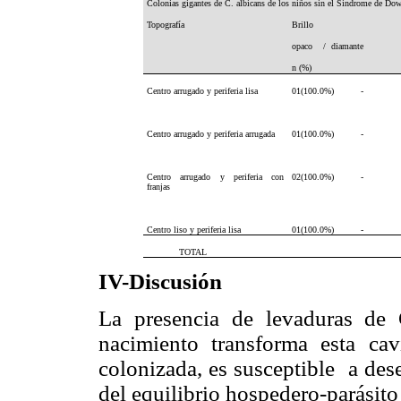
Colonias gigantes de C. albicans de los niños sin el Sindrome de D
Topografía
Brillo
opaco / diamante
n (%)
Centro arrugado y periferia lisa
01(100.0%) -
Centro arrugado y periferia arrugada
01(100.0%) -
Centro arrugado y periferia
con
02(100.0%) -
franjas
Centro liso y periferia lisa
01(100.0%) -
TOTAL 05(
IV-Discusión
La presencia de levaduras de
nacimiento transforma esta ca
colonizada, es
susceptible
a dese
del equilibrio hospedero-parásito