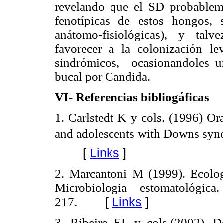
revelando que el SD probablemen
fenotípicas de estos hongos, 
anátomo-fisiológicas), y talv
favorecer a la colonización l
sindrómicos, ocasionandoles un
bucal por Candida.
VI- Referencias bibliogáficas
1. Carlstedt K y cols.
(1996) Ora
and adolescents with Downs synd
[
Links
]
2. Marcantoni M (1999). Ecolog
Microbiologia estomatológi
[
Links
]
217.
3. Ribeiro EL y cols.(2002). De