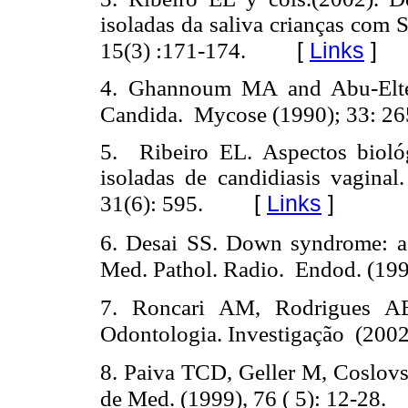
isoladas da saliva crianças com
[
Links
]
15(3) :171-174.
4. Ghannoum MA and Abu-Eltee
Candida.
Mycose
(1990);
33:
26
5. Ribeiro EL. Aspectos bioló
isoladas de candidiasis vagina
[
Links
]
31(6): 595.
6. Desai SS. Down syndrome: a r
Med. Pathol. Radio. Endod. (199
7. Roncari AM, Rodrigues 
Odontologia. Investigação (2002)
8. Paiva TCD, Geller M, Coslov
de Med.
(1999),
76 ( 5): 12-28.