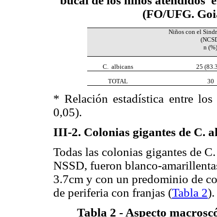
bucal de los niños atendidos
e
(FO/UFG.
Goi
Niños con el Sin
(NCS
n (%
C. albicans
25 (83.
TOTAL
30
* Relación estadística entre 
0,05).
III-2. Colonias gigantes de C. a
Todas las colonias gigantes de C.
NSSD, fueron blanco-amarillenta
3.7cm y con un predominio de col
de periferia con franjas (
Tabla 2
).
Tabla 2 - Aspecto macroscó