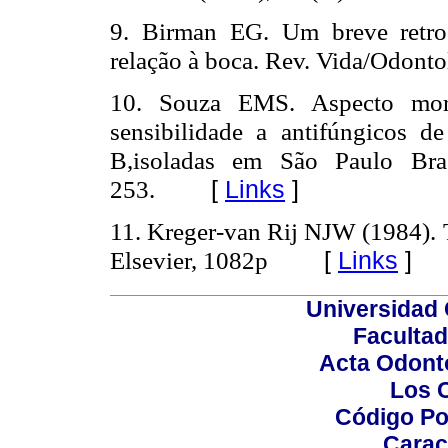
9. Birman EG. Um breve retro
relação à boca.
Rev. Vida/Odonto
10. Souza EMS. Aspecto morfo
sensibilidade a antifúngicos d
B,isoladas em São Paulo Bras
253.
[
Links
]
11. Kreger-van Rij NJW (1984). 
[
Links
]
Elsevier, 1082p
Universidad 
Facultad
Acta Odont
Los 
Código Po
Carac