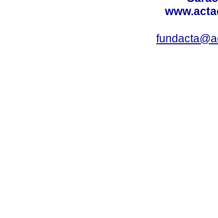
www.acta
fundacta@a