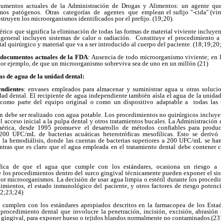
umentos actuales de la Administración de Drogas y Alimentos: un agente que
os patógenos. Otras categorías de agentes que emplean el sufijo "-cida" (viruc
struyen los microorganismos identificados por el prefijo. (19;20).
rico que significa la eliminación de todas las formas de material viviente incluyen
o general incluyen sistemas de calor o radiación. Constituye el procedimiento a
al quirúrgico y material que va a ser introducido al cuerpo del paciente. (18;19;20
s documentos actuales de la FDA
: Ausencia de todo microorganismo viviente; en l
por ejemplo, de que un microorganismo sobreviva sea de uno en un millón (21)
as de agua de la unidad dental:
ndientes
: envases empleados para almacenar y suministrar agua u otras soluci
idad dental. El recipiente de agua independiente también aísla el agua de la unida
 como parte del equipo original o como un dispositivo adaptable a todas las
ón debe ser realizado con agua potable.
Los procedimientos no quirúrgicos incluyen
el acceso inicial a la pulpa dental y otros tratamientos bucales. La Administración
érica, desde 1995 promueve el desarrollo de métodos confiables para produci
0 UFC/mL de bacterias acuáticas heterotróficas mesofílicas. Esto se derivó 
 la hemodiálisis, donde las cuentas de bacterias superiores a 200 UFC/mL se ha
ntras que es claro que el agua empleada en el tratamiento dental debe contener c
fica de que el agua que cumple con los estándares, ocasiona un riesgo a 
os procedimientos dentro del surco gingival técnicamente pueden exponer el siste
or microorganismos. La decisión de usar agua limpia o estéril durante los proced
imientos, el estado inmunológico del paciente, y otros factores de riesgo potenc
22;23;24)
e cumplen con los estándares apropiados descritos en la farmacopea de los Est
procedimiento dental que involucre la penetración, incisión, excisión, abrasió
rco gingival, para exponer hueso o tejidos blandos normalmente no contaminados.(23