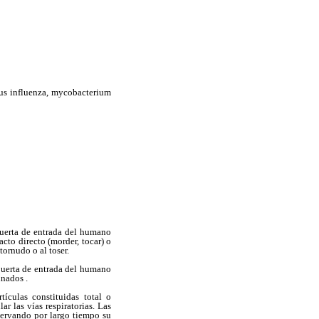
irus influenza, mycobacterium
 puerta de entrada del humano
cto directo (morder, tocar) o
ornudo o al toser.
a puerta de entrada del humano
inados .
ículas constituidas total o
r las vías respiratorias. Las
servando por largo tiempo su