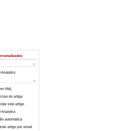
ersonalizados
 Analytics
 em XML
cias do artigo
itar este artigo
 Analytics
ão automática
este artigo por email