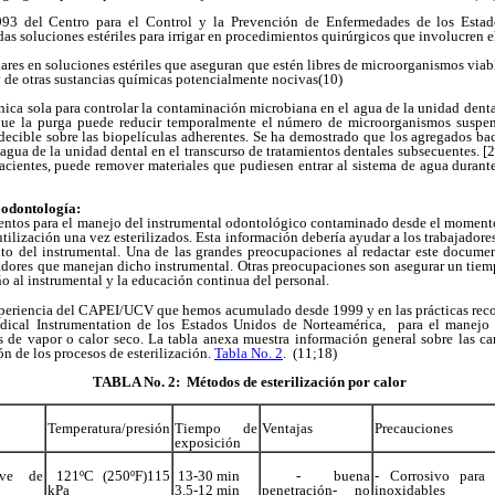
93 del Centro para el Control y la Prevención de Enfermedades de los Estad
as soluciones estériles para irrigar en procedimientos quirúrgicos que involucren e
ares en soluciones estériles que aseguran que estén libres de microorganismos viabl
 de otras sustancias químicas potencialmente nocivas(10)
nica sola para controlar la contaminación microbiana en el agua de la unidad denta
unque la purga puede reducir temporalmente el número de microorganismos suspe
decible sobre las biopelículas adherentes. Se ha demostrado que los agregados bac
agua de la unidad dental en el transcurso de tratamientos dentales subsecuentes. [2
acientes, puede remover materiales que pudiesen entrar al sistema de agua durante
 odontología:
entos para el manejo del instrumental odontológico contaminado desde el momento 
utilización una vez esterilizados. Esta información debería ayudar a los trabajadore
to del instrumental. Una de las grandes preocupaciones al redactar este docume
adores que manejan dicho instrumental. Otras preocupaciones son asegurar un tiem
 al instrumental y la educación continua del personal.
 experiencia del CAPEI/UCV que hemos acumulado desde 1999 y en las prácticas rec
ical Instrumentation de los Estados Unidos de Norteamérica, para el manejo 
s de vapor o calor seco. La tabla anexa muestra información general sobre las carac
n de los procesos de esterilización.
Tabla No. 2
. (11;18)
TABLA No. 2: Métodos de esterilización por calor
Temperatura/presión
Tiempo de
Ventajas
Precauciones
exposición
ave de
121ºC (250ºF)115
13-30 min
- buena
- Corrosivo para
kPa
3.5-12 min
penetración- no
inoxidables