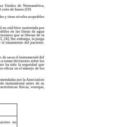
os Unidos de Norteamérica,
l corte de hueso (10)
es y tiene niveles aceptables
l no está bien sustentada por
ndidos en las líneas de agua
terianos que se liberan de la
3, 24]. Sin embargo, la purga
 el tratamiento del paciente.
de sacar el instrumental del
s a tomar decisiones sobre los
nto ha sido la seguridad que
po eficaz en el manejo de los
omendadas por la Association
de instrumental antes de su
terísticas físicas, ventajas,
 aceros no