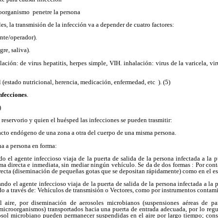
roorganismo penetre la persona
s, la transmisión de la infección va a depender de cuatro factores:
ente/operador).
re, saliva).
lación: de virus hepatitis, herpes simple, VIH. inhalación: virus de la varicela, v
 (estado nutricional, herencia, medicación, enfermedad, etc ). (5)
nfecciones
.
)
reservorio y quien el huésped las infecciones se pueden trasmitir:
acto endógeno de una zona a otra del cuerpo de una misma persona.
a a persona en forma:
do el agente infeccioso viaja de la puerta de salida de la persona infectada a la
ma directa e inmediata, sin mediar ningún vehículo. Se da de dos formas : Por conta
ecta (diseminación de pequeñas gotas que se depositan rápidamente) como en el est
uando el agente infeccioso viaja de la puerta de salida de la persona infectada a l
do a través de: Vehículos de transmisión o Vectores, como por instrumentos contam
 aire, por diseminación de aerosoles microbianos (suspensiones aéreas de part
icroorganismos) transportados hacia una puerta de entrada adecuada, por lo regula
rosol microbiano pueden permanecer suspendidas en el aire por largo tiempo; con