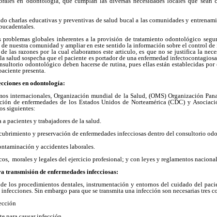
orales en odontología, que cumplan las diversas necesidades locales que sean c
ndo charlas educativas y preventivas de salud bucal a las comunidades y entrenam
bucadentales.
problemas globales inherentes a la provisión de tratamiento odontológico segur
o de nuestra comunidad y ampliar en este sentido la información sobre el control de
e las razones por la cual elaboramos este articulo, es que no se justifica la ne
 la salud sospecha que el paciente es portador de una enfermedad infectocontagiosa.
nsultorio odontológico deben hacerse de rutina, pues ellas están establecidas por 
paciente presenta.
fecciones en odontología:
mos internacionales, Organización mundial de la Salud, (OMS) Organización Pana
ción de enfermedades de los Estados Unidos de Norteamérica (CDC) y Asociac
os siguientes:
a a pacientes y trabajadores de la salud.
ncubrimiento y preservación de enfermedades infecciosas dentro del consultorio od
contaminación y accidentes laborales.
cos, morales y legales del ejercicio profesional; y con leyes y reglamentos naciona
a transmisión de enfermedades infecciosas:
de los procedimientos dentales, instrumentación y entornos del cuidado del pacie
e infecciones. Sin embargo para que se transmita una infección son necesarias tres c
fección
te para causar infección