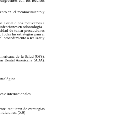
ongruentes con los recursos
iento en el reconocimiento y
o. Por ello nos motivamos a
 infecciones en odontología.
cesidad de tomar precauciones
 Todas las estrategias para el
el procedimiento a realizar y
mericana de la Salud (OPS),
ión Dental Americana (ADA).
ontológico.
les e internacionales
nte, requieren de estrategias
ondiciones: (5;6)