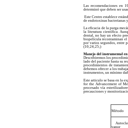
Las recomendaciones en 19
determinó que deben ser usad
Este Centro establece estánd
de endotoxinas bacterianas y
La eficacia de la purga mecá
la literatura científica. A
dental, no hay un efecto pre
biopelícula recontaminan el 
por varios segundos, entre p
(10;24;25;)
Manejo del instrumental en
Describiremos los procedimi
lado del paciente hasta su re
procedimientos de tratamien
debemos ofrecer a los trabaj
instrumentos, un mínimo daño
Este articulo se basa en la
for the Advancement of Med
procesado vía esterilizadore
precauciones y monitorizació
Método
Autocl
vapor