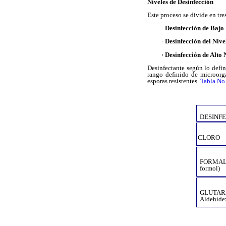
Niveles de Desinfección
Este proceso se divide en tre
·
Desinfección de Bajo 
·
Desinfección del Niv
· Desinfección de Alto 
Desinfectante según lo defi
rango definido de microorg
esporas resistentes.
Tabla No
DESINF
CLORO
FORMALD
formol)
GLUTA
Aldehíde