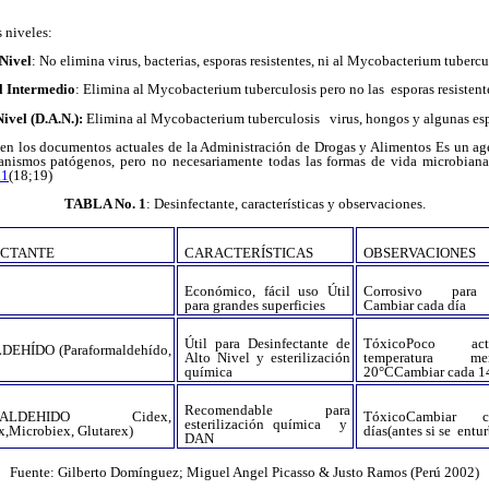
s niveles:
Nivel
: No elimina virus, bacterias, esporas resistentes, ni al Mycobacterium tubercu
el Intermedio
: Elimina al Mycobacterium tuberculosis pero no las esporas resistent
Nivel (D.A.N.):
Elimina al Mycobacterium tuberculosis virus, hongos y algunas espo
nen los documentos actuales de la Administración de Drogas y Alimentos Es un a
anismos patógenos, pero no necesariamente todas las formas de vida microbiana
.1
(18;19)
TABLA No. 1
: Desinfectante, características y observaciones.
ECTANTE
CARACTERÍSTICAS
OBSERVACIONES
Económico, fácil uso Útil
Corrosivo para
para grandes superficies
Cambiar cada día
Útil para Desinfectante de
TóxicoPoco a
EHÍDO (Paraformaldehído,
Alto Nivel y esterilización
temperatura 
química
20°CCambiar cada 14
Recomendable para
RALDEHIDO Cidex,
TóxicoCambiar 
esterilización química y
x,Microbiex, Glutarex)
días(antes si se entur
DAN
Fuente: Gilberto Domínguez; Miguel Angel Picasso & Justo Ramos (Perú 2002)