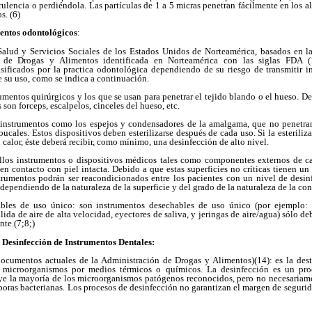
rulencia o perdiéndola. Las partículas de 1 a 5 micras penetran fácilmente en los
s. (6)
mentos odontológicos
:
alud y Servicios Sociales de los Estados Unidos de Norteamérica, basados en l
de Drogas y Alimentos identificada en Norteamérica con las siglas FDA (1
sificados por la practica odontológica dependiendo de su riesgo de transmitir i
e su uso, como se indica a continuación.
trumentos quirúrgicos y los que se usan para penetrar el tejido blando o el hueso. D
 son forceps, escalpelos, cinceles del hueso, etc.
s instrumentos como los espejos y condensadores de la amalgama, que no penetran
bucales. Estos dispositivos deben esterilizarse después de cada uso. Si la esteriliz
 calor, éste deberá recibir, como mínimo, una desinfección de alto nivel.
ellos instrumentos o dispositivos médicos tales como componentes externos de c
 en contacto con piel intacta. Debido a que estas superficies no críticas tienen un
nstrumentos podrán ser reacondicionados entre los pacientes con un nivel de desin
dependiendo de la naturaleza de la superficie y del grado de la naturaleza de la co
ables de uso único: son instrumentos desechables de uso único (por ejemplo: 
salida de aire de alta velocidad, eyectores de saliva, y jeringas de aire/agua) sólo d
te.(7;8;)
 Desinfección de Instrumentos Dentales:
cumentos actuales de la Administración de Drogas y Alimentos)(14): es la des
e microorganismos por medios térmicos o químicos. La desinfección es un pro
ruye la mayoría de los microorganismos patógenos reconocidos, pero no necesariame
oras bacterianas. Los procesos de desinfección no garantizan el margen de segurid