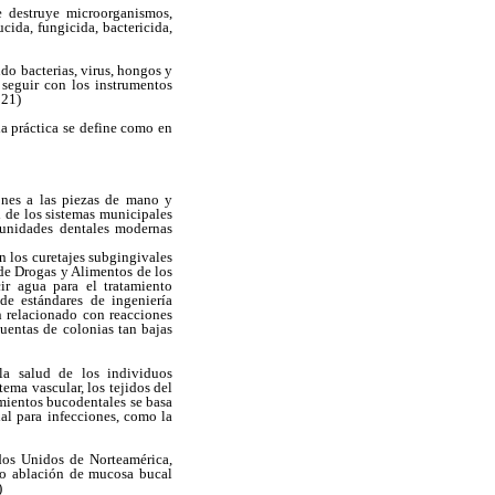
 destruye microorganismos,
ida, fungicida, bactericida,
do bacterias, virus, hongos y
 seguir con los instrumentos
;21)
a práctica se define como en
ones a las piezas de mano y
d de los sistemas municipales
 unidades dentales modernas
 los curetajes subgingivales
 de Drogas y Alimentos de los
r agua para el tratamiento
de estándares de ingeniería
n relacionado con reacciones
uentas de colonias tan bajas
la salud de los individuos
ma vascular, los tejidos del
imientos bucodentales se basa
ial para infecciones, como la
ados Unidos de Norteamérica,
n o ablación de mucosa bucal
)