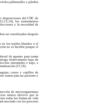
 alvéolos pulmonares y pueden
as disposiciones del CDC de
2;13;14), los instrumentos
nfecciones y la necesidad de
eben ser esterilizados después
 en los tejidos blandos o el
ación no es factible porque el
abezal de aparato para tomar
 riesgo relativamente bajo de
fección intermedio o bajo, o
ntaminación (15;16).
agujas, conos y cepillos de
eben usarse para un paciente y
trucción de microorganismos
ceso menos efectivo que la
nte todas las formas de vida
ad asociado con los procesos