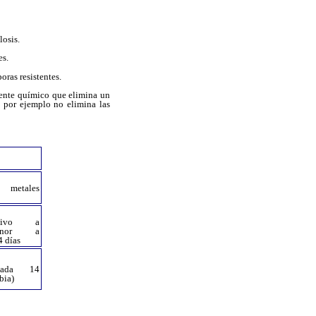
losis.
es.
ras resistentes.
gente químico que elimina un
 por ejemplo no elimina las
 metales
ctivo a
menor a
 días
cada 14
bia)