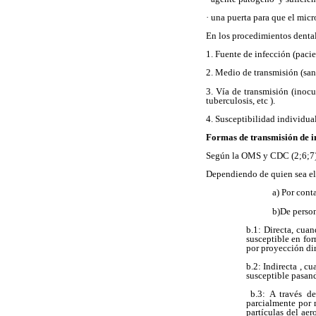
· una puerta para que el mic
En los procedimientos dentale
1. Fuente de infección (paci
2. Medio de transmisión (sang
3. Vía de transmisión (inocu
tuberculosis, etc ).
4. Susceptibilidad individual
Formas de transmisión de i
Según la OMS y CDC (2;6;7
Dependiendo de quien sea el 
a) Por cont
b)De person
b.1: Directa, cuan
susceptible en for
por proyección dir
b.2: Indirecta , c
susceptible pasan
b.3: A través del
parcialmente por m
partículas del ae