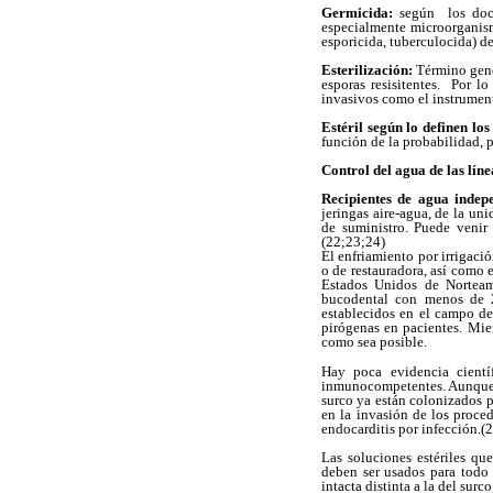
Germicida:
según los doc
especialmente microorganism
esporicida, tuberculocida) de
Esterilización:
Término gené
esporas resisitentes. Por l
invasivos como el instrument
Estéril según lo definen lo
función de la probabilidad, 
Control del agua de las líne
Recipientes de agua indepe
jeringas aire-agua, de la un
de suministro. Puede venir
(22;23;24)
El enfriamiento por irrigaci
o de restauradora, así como 
Estados Unidos de Norteam
bucodental con menos de 20
establecidos en el campo de
pirógenas en pacientes. Mie
como sea posible.
Hay poca evidencia cientí
inmunocompetentes. Aunque l
surco ya están colonizados p
en la invasión de los proced
endocarditis por infección.(
Las soluciones estériles qu
deben ser usados para todo 
intacta distinta a la del su