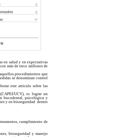
s
cionados
ar
nk
s en salud y en expectativas
 con más de trece millones de
s aquellos procedimientos que
medidas se denominan control
orar este articulo sobre las
 (CAPEI/UCV), es lograr un
ón bucodental, psicológica y
ones y en bioseguridad dentro
instrumentos, cumplimiento de
ones, bioseguridad y manejo