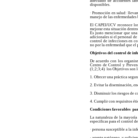
adecuado de accidentes lab
disponibles.
· Promoción en salud: lleva
manejo de las enfermedades 
El CAPEI/UCV reconoce los 
mejorar esta situación dentr
Es justo mencionar que una d
adicionales si el personal de
control de infecciones en co
no por la enfermedad que el 
Objetivos del control de in
De acuerdo con los organis
Centro de Control y Preven
(1;2;3;4) los Objetivos son l
1. Ofrecer una práctica segur
2. Evitar la diseminación, e
3. Disminuir los riesgos de 
4. Cumplir con requisitos éti
Condiciones favorables par
La naturaleza de la mayoría 
especificas para el control d
· persona susceptible a la in
· agente patógeno y suficien