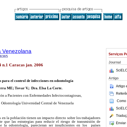
a Venezolana
Serviços P
-6365
Journal
4 n.1 Caracas jan. 2006
SciELO
Artigo
s para el control de infecciones en odontología
Artigo
rra ME; Tovar V.; Dra. Elsa La Corte.
Referên
ón a Pacientes con Enfermedades Infectocontagiosas,
Como c
e Odontología Universidad Central de Venezuela
SciELO
Traduç
 en la población tienen un impacto directo sobre los trabajadores
e que las estrategias para reducir el riesgo de transmisión de
Enviar 
 la odontología, parecieran ser insuficientes en los países