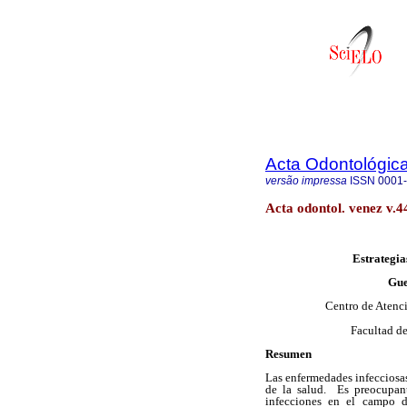
Acta Odontológic
versão impressa
ISSN
0001
Acta odontol. venez v.4
E
strategia
Gue
Centro de Atenci
Facultad d
Resumen
Las enfermedades infecciosas
de la salud. Es preocupant
infecciones en el campo de