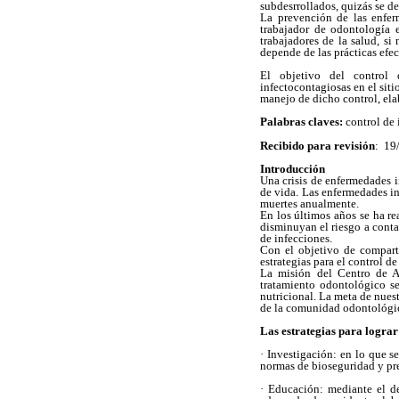
subdesrrollados, quizás se d
La prevención de las enfer
trabajador de odontología 
trabajadores de la salud, si 
depende de las prácticas efec
El objetivo del control 
infectocontagiosas en el siti
manejo de dicho control, ela
Palabras claves:
control de 
Recibido para revisión
: 19
Introducción
Una crisis de enfermedades 
de vida. Las enfermedades in
muertes anualmente.
En los últimos años se ha re
disminuyan el riesgo a cont
de infecciones.
Con el objetivo de comparti
estrategias para el control d
La misión del Centro de At
tratamiento odontológico se
nutricional. La meta de nues
de la comunidad odontológi
Las estrategias para lograr
· Investigación: en lo que s
normas de bioseguridad y pre
· Educación: mediante el d