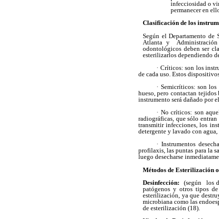
infecciosidad o vi
permanecer en ello
Clasificación de los instru
Según el Departamento de S
Atlanta y Administración 
odontológicos deben ser cla
esterilizarlos dependiendo d
· Críticos: son los ins
de cada uso. Estos dispositivos
· Semicríticos: son lo
hueso, pero contactan tejidos 
instrumento será dañado por el
· No críticos: son aqu
radiográficas, que sólo entran
transmitir infecciones, los i
detergente y lavado con agua, 
· Instrumentos desech
profilaxis, las puntas para la 
luego desecharse inmediatamen
Métodos de Esterilización o
Desinfección:
(según los do
patógenos y otros tipos d
esterilización, ya que dest
microbiana como las endoesp
de esterilización (18).