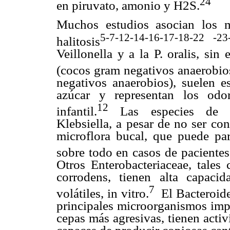
24
en piruvato, amonio y H2S.
Muchos estudios asocian los 
5-7-12-14-16-17-18-22 -23
halitosis
Veillonella y a la P. oralis, sin
(cocos gram negativos anaerobio
negativos anaerobios), suelen es
azúcar y representan los odo
12
infantil.
Las especies de Ent
Klebsiella, a pesar de no ser c
microflora bucal, que puede part
sobre todo en casos de pacientes
Otros Enterobacteriaceae, tales
corrodens, tienen alta capaci
7
volátiles, in vitro.
El Bacteroide
principales microorganismos impl
cepas más agresivas, tienen activ