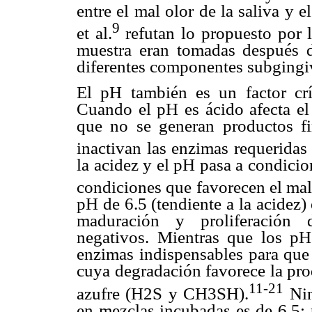
entre el mal olor de la saliva y 
9
et al.
refutan lo propuesto por l
muestra eran tomadas después de
diferentes componentes subgingiv
El pH también es un factor crít
Cuando el pH es ácido afecta el
que no se generan productos fi
inactivan las enzimas requeridas 
la acidez y el pH pasa a condicio
condiciones que favorecen el mal
pH de 6.5 (tendiente a la acidez) 
maduración y proliferación 
negativos. Mientras que los pH 
enzimas indispensables para que 
cuya degradación favorece la pr
11-21
azufre (H2S y CH3SH).
Nin
en mezclas incubadas es de 6,5; 