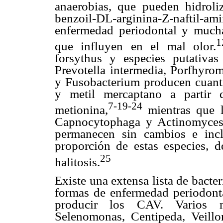
anaerobias, que pueden hidroliz
benzoil-DL-arginina-Z-naftil-
enfermedad periodontal y mucha
que influyen en el mal olor.
forsythus y especies putativas
Prevotella intermedia, Porfhyrom
y Fusobacterium producen cuanti
y metil mercaptano a partir d
7-19-24
metionina,
mientras que l
Capnocytophaga y Actinomyces 
permanecen sin cambios e inc
proporción de estas especies, d
25
halitosis.
Existe una extensa lista de bacter
formas de enfermedad periodonta
producir los CAV. Varios m
Selenomonas, Centipeda, Veillon