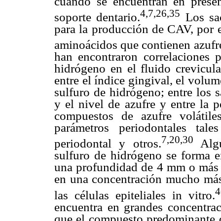
cuando se encuentran en presen
4,7,26,35
soporte dentario.
Los sac
para la producción de CAV, por el
aminoácidos que contienen azufre
han encontraron correlaciones p
hidrógeno en el fluido crevicula
entre el índice gingival, el volu
sulfuro de hidrógeno; entre los 
y el nivel de azufre y entre la 
compuestos de azufre volátile
parámetros periodontales tal
7,20,30
periodontal y otros.
Algu
sulfuro de hidrógeno se forma e
una profundidad de 4 mm o más y
en una concentración mucho más 
4
las células epiteliales in vitro.
encuentra en grandes concentrac
que el compuesto predominante d