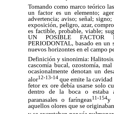
Tomando como marco teórico las
un factor es un elemento; age
advertencia; aviso; señal; signo
exposición, peligro, azar, compr
es factible, probable, viable;
UN POSIBLE FACTOR 
PERIODONTAL, basado en un sil
nuevos horizontes en el campo pe
Definición y sinonimia: Halitosis,
cascomía bucal, ozostomía, mal 
ocasionalmente denotan un des
12-13-14
alor
que emite la cavidad 
fetor ex ore debía usarse solo c
dentro de la boca o estaba a
11-154
paranasales o faríngeas
y 
aquellos olores que se originaba
y se excretaban por vía pulmonar