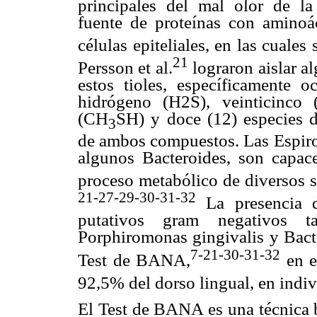
principales del mal olor de la
fuente de proteínas con aminoác
células epiteliales, en las cuales
21
Persson et al.
lograron aislar a
estos tioles, específicamente 
hidrógeno (H2S), veinticinco
(CH
SH) y doce (12) especies 
3
de ambos compuestos. Las Espiroq
algunos Bacteroides, son capace
proceso metabólico de diversos s
21-27-29-30-31-32
La presencia d
putativos gram negativos t
Porphiromonas gingivalis y Bacte
7-21-30-31-32
Test de BANA,
en e
92,5% del dorso lingual, en indi
El Test de BANA es una técnica b