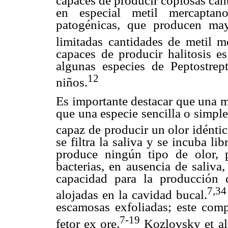
capaces de producir copiosas can
en especial metil mercapta
patogénicas, que producen ma
limitadas cantidades de metil m
capaces de producir halitosis e
algunas especies de Peptostrep
12
niños.
Es importante destacar que una m
que una especie sencilla o simpl
capaz de producir un olor idéntic
se filtra la saliva y se incuba li
produce ningún tipo de olor, p
bacterias, en ausencia de saliva
capacidad para la producción d
7,34
alojadas en la cavidad bucal.
escamosas exfoliadas; este comp
7-19
fetor ex ore.
Kozlovsky et al