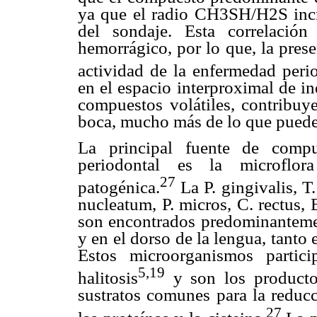
ya que el radio CH3SH/H2S inc
del sondaje. Esta correlació
hemorrágico, por lo que, la pres
actividad de la enfermedad perio
en el espacio interproximal de i
compuestos volátiles, contribuye
boca, mucho más de lo que puede
La principal fuente de compu
periodontal es la microflor
27
patogénica.
La P. gingivalis, T
nucleatum, P. micros, C. rectus,
son encontrados predominantemen
y en el dorso de la lengua, tant
Estos microorganismos partic
5,19
halitosis
y son los producto
sustratos comunes para la reducc
27