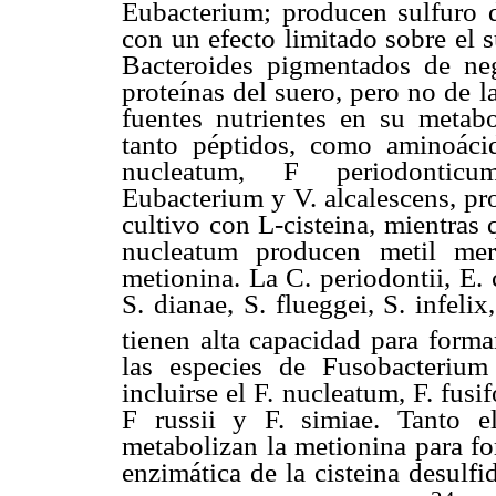
Eubacterium; producen sulfuro de
con un efecto limitado sobre el 
Bacteroides pigmentados de ne
proteínas del suero, pero no de l
fuentes nutrientes en su metabo
tanto péptidos, como aminoácid
nucleatum, F periodonticum
Eubacterium y V. alcalescens, pr
cultivo con L-cisteina, mientras q
nucleatum producen metil mer
metionina. La C. periodontii, E. c
S. dianae, S. flueggei, S. infeli
tienen alta capacidad para form
las especies de Fusobacteriu
incluirse el F. nucleatum, F. fu
F russii y F. simiae. Tanto e
metabolizan la metionina para f
enzimática de la cisteina desulfi