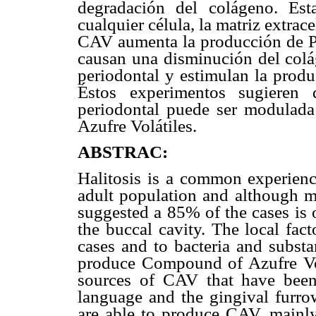
degradación del colágeno. Esta
cualquier célula, la matriz extrac
CAV aumenta la producción de PG
causan una disminución del colág
periodontal y estimulan la produ
Éstos experimentos sugieren 
periodontal puede ser modulada
Azufre Volátiles.
ABSTRAC:
Halitosis is a common experience
adult population and although m
suggested a 85% of the cases is o
the buccal cavity. The local fac
cases and to bacteria and substa
produce Compound of Azufre Vo
sources of CAV that have been 
language and the gingival furrow
are able to produce CAV, mainl