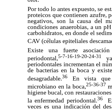
Por todo lo antes expuesto, se est
proteicos que contienen azufre, 
negativos, son la causa del m
condiciones anaerobias, a un pH 
carbohidratos, en donde el sedime
CAV (células epiteliales descama
Existe una fuerte asociación
5-7-16-19-20-24-31
periodontal,
y
periodontales incrementan el núm
de bacterias en la boca y exist
36
desagradable.
En vista que l
25-36-37
microbiano en la boca,
mu
higiene bucal, con restauraciones
36
la enfermedad periodontal.
En 
veces es una indicación del desa