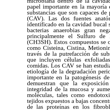
microbiana dentro de la cavida
papel importante en la mayoría d
substancias que son capaces de 
(CAV). Las dos fuentes anató
identificado en la cavidad bucal
bacterias anaerobias gran ne
principalmente el Sulfuro de
(CH3SH). Estos compuestos se or
como Cisteina, Cistina, Metioni
través de la putrefacción de su
que incluyen células exfoliadas
comidas. Los CAV se han estudia
etiología de la degradación peri
importante en la patogénesis de
demuestran que la exposición
integridad de la mucosa y aume
moléculas, tales como endotoxi
tejidos expuestos a bajas concentra
de las proteínas en los fibrob