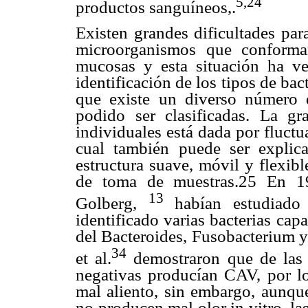
5,24
productos sanguíneos,.
Existen grandes dificultades para
microorganismos que conforma
mucosas y esta situación ha ve
identificación de los tipos de bact
que existe un diverso número 
podido ser clasificadas. La g
individuales está dada por fluctu
cual también puede ser explic
estructura suave, móvil y flexibl
de toma de muestras.25 En 19
13
Golberg,
habían estudiado 
identificado varias bacterias cap
del Bacteroides, Fusobacterium 
34
et al.
demostraron que de las c
negativas producían CAV, por lo
mal aliento, sin embargo, aunque
no producen mal olor in vitro, la