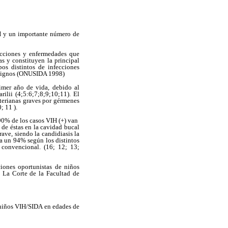
H y un importante número de
ecciones y enfermedades que
s y constituyen la principal
os distintos de infecciones
malignos (ONUSIDA 1998)
imer año de vida, debido al
ilii (4;5:6;7;8;9;10;11). El
terianas graves por gérmenes
; 11 ).
 90% de los casos VIH (+) van
 de éstas en la cavidad bucal
ave, siendo la candidiasis la
a un 94% según los distintos
 convencional. (16; 12; 13;
ciones oportunistas de niños
 La Corte de la Facultad de
n niños VIH/SIDA en edades de