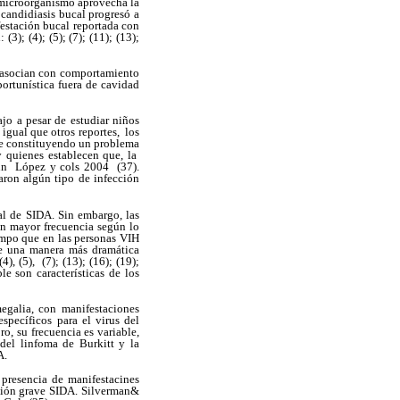
e microorganismo aprovecha la
 candidiasis bucal progresó a
ifestación bucal reportada con
3); (4); (5); (7); (11); (13);
la asocian con comportamiento
ortunística fuera de cavidad
jo a pesar de estudiar niños
 igual que otros reportes, los
ue constituyendo un problema
y quienes establecen que, la
ún López y cols 2004 (37).
aron algún tipo de infección
al de SIDA. Sin embargo, las
on mayor frecuencia según lo
empo que en las personas VIH
de una manera más dramática
), (5), (7); (13); (16); (19);
le son características de los
egalia, con manifestaciones
specíficos para el virus del
ro, su frecuencia es variable,
 del linfoma de Burkitt y la
A.
 presencia de manifestacines
esión grave SIDA. Silverman&