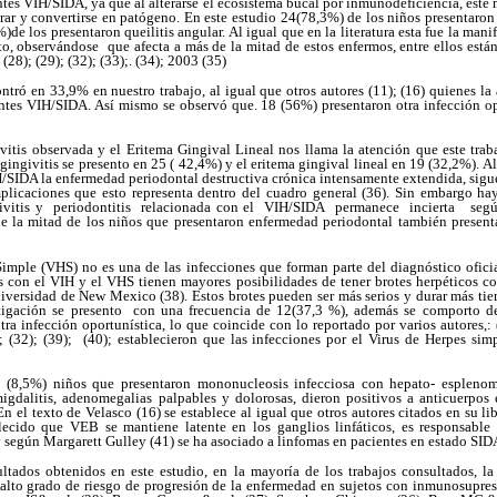
ntes VIH/SIDA, ya que al alterarse el ecosistema bucal por inmunodeficiencia, est
erar y convertirse en patógeno. En este estudio 24(78,3%) de los niños presentaron
)de los presentaron queilitis angular. Al igual que en la literatura esta fue la man
o, observándose que afecta a más de la mitad de estos enfermos, entre ellos están: (
; (28); (29); (32); (33);. (34); 2003 (35)
ontró en 33,9% en nuestro trabajo, al igual que otros autores (11); (16) quienes 
entes VIH/SIDA. Así mismo se observó que. 18 (56%) presentaron otra infección op
vitis observada y el Eritema Gingival Lineal nos llama la atención que este traba
gingivitis se presento en 25 ( 42,4%) y el eritema gingival lineal en 19 (32,2%). Al
H/SIDA la enfermedad periodontal destructiva crónica intensamente extendida, sig
plicaciones que esto representa dentro del cuadro general (36). Sin embargo ha
givitis y periodontitis relacionada con el VIH/SIDA permanece incierta seg
 la mitad de los niños que presentaron enfermedad periodontal también present
Simple (VHS) no es una de las infecciones que forman parte del diagnóstico ofici
s con el VIH y el VHS tienen mayores posibilidades de tener brotes herpéticos c
niversidad de New Mexico (38). Estos brotes pueden ser más serios y durar más ti
estigación se presento con una frecuencia de 12(37,3 %), además se comporto 
a infección oportunística, lo que coincide con lo reportado por varios autores,: (4
; (32); (39); (40); establecieron que las infecciones por el Virus de Herpes simp
5 (8,5%) niños que presentaron mononucleosis infecciosa con hepato- esplenom
igdalitis, adenomegalias palpables y dolorosas, dieron positivos a anticuerpos e
n el texto de Velasco (16) se establece al igual que otros autores citados en su lib
lecido que VEB se mantiene latente en los ganglios linfáticos, es responsable
 según Margarett Gulley (41) se ha asociado a linfomas en pacientes en estado SID
ultados obtenidos en este estudio, en la mayoría de los trabajos consultados, la
alto grado de riesgo de progresión de la enfermedad en sujetos con inmunosupr