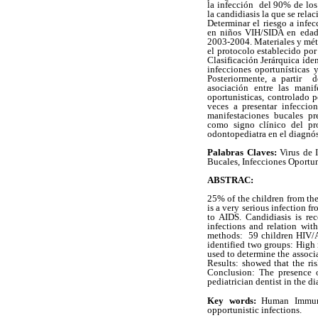
la infección del 90% de los
la candidiasis la que se rel
Determinar el riesgo a infe
en niños VIH/SIDA en edad
2003-2004. Materiales y mé
el protocolo establecido por
Clasificación Jerárquica ide
infecciones oportunísticas 
Posteriormente, a partir d
asociación entre las manif
oportunisticas, controlado 
veces a presentar infeccio
manifestaciones bucales pr
como signo clínico del pr
odontopediatra en el diagnó
Palabras Claves:
Virus de 
Bucales, Infecciones Oportun
ABSTRAC:
25% of the children from th
is a very serious infection 
to AIDS. Candidiasis is re
infections and relation wi
methods: 59 children HIV/A
identified two groups: High
used to determine the associa
Results: showed that the ris
Conclusion: The presence o
pediatrician dentist in the d
Key words:
Human Immunod
opportunistic infections.