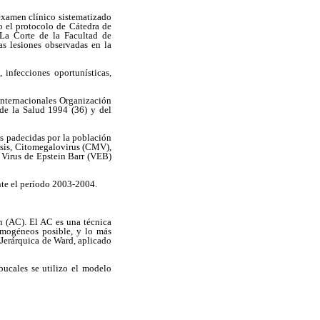
 examen clínico sistematizado
o el protocolo de Cátedra de
La Corte de la Facultad de
as lesiones observadas en la
 infecciones oportunísticas,
internacionales Organización
de la Salud 1994 (36) y del
as padecidas por la población
osis, Citomegalovirus (CMV),
 Virus de Epstein Barr (VEB)
te el período 2003-2004.
ón (AC). El AC es una técnica
omogéneos posible, y lo más
 Jerárquica de Ward, aplicado
 bucales se utilizo el modelo