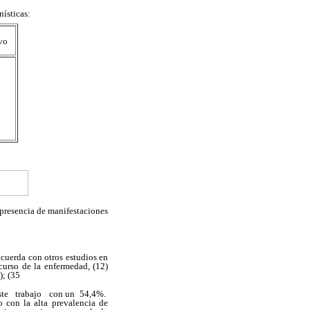
nísticas:
vo
y presencia de manifestaciones
cuerda con otros estudios en
curso de la enfermedad, (12)
); (35
este trabajo con un 54,4%.
 con la alta prevalencia de