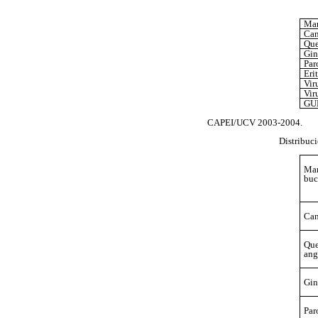
Man
Can
Que
Gin
Par
Eri
Vir
Vir
GU
CAPEI/UCV 2003-2004.
Distribuc
Man
buc
Can
Que
ang
Gin
Par