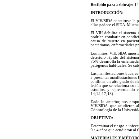
Recibido para arbitraje:
14
INTRODUCCIÓN:
El VIH/SIDA constituye la 
ellas padece el SIDA. Muchas
El VIH debilita el sistema
podrían combatir en condici
causa de muerte en pacient
bacterianas, enfermedades p
Los niños VIH/SIDA muestra
deterioro rápido del sistem
75% desarrolla la enfermeda
patógenos habituales. Se calc
Las manifestaciones bucales 
a presentar manifestaciones 
confirma un alto grado de ri
lesión que se relaciona con
estudios, y representando 
14;15;17;18).
Dado lo anterior, nos propu
VIH/SIDA, que acudieron al 
Odontología de la Universid
OBJETIVO:
Determinar el riesgo a infec
0 a 4 años que acudieron a
MATERIALES Y MÉTODO