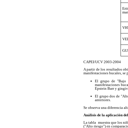
Eri
mar
VH
VE
GU
CAPEI/UCV 2003-2004
A partir de los resultados ob
manifestaciones bucales, se 
El grupo de "Bajo R
manifestaciones bucale
Epstein Barr y gingiv
El grupo dos de "Alt
anteriores.
Se observa una diferencia alt
Análisis de la aplicación de
La tabla muestra que los niñ
("Alto riesgo") en comparaci