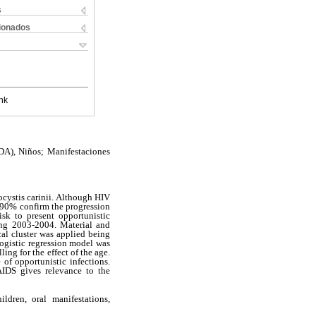
s
cionados
nk
DA), Niños; Manifestaciones
cystis carinii. Although HIV
, 90% confirm the progression
sk to present opportunistic
ing 2003-2004. Material and
l cluster was applied being
ogistic regression model was
ing for the effect of the age.
 of opportunistic infections.
AIDS gives relevance to the
ren, oral manifestations,