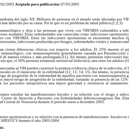
/02/2005
Aceptado para publicación:
07/03/2005
pandemia del siglo XX. Millones de personas en el mundo están afectadas por VI
 han fallecido por su causa. Por lo que es un problema de salud pública.(1;2;3)
 inmunológico y deja a las personas que viven con VIH/SIDA vulnerables a inf
ones normales. Estas enfermedades son conocidas como infecciones oportunistica
es con VIH/SIDA. Entre las infecciones oportunistas se encuentran muchos tip
rotozoarias, infecciones producidas por hongos, enfermedades virales y tumores 
n ciertas diferencias clínicas con respecto a los adultos. El 25% mueren el pr
a inmunológico, con inmunosupresión generalmente causada por Pneumocystis car
d de manera crónica y más prolongada (11). Así mismo, presentan infecciones bac
ula que, el 50% presenta neumonía intersticial linfocitica, rara entre los adultos (10
asociadas al VIH pueden constituir la primera evidencia clínica de la infección, el
bucales en el transcurso de la enfermedad (12; 13; 14; 15). Así mismo, la presencia
esgo de progresión de la enfermedad de aquellos pacientes con inmunosupresión gr
 un mayor riesgo de progresión de la enfermedad, variando su presencia de un 12% 
en los pacientes seropositivos una mayor gravedad y resistencia al tratamiento
simos estudiar las manifestaciones bucales y su relación con el riesgo a infec
Centro de Atención a Pacientes con Enfermedades Infectocontagiosas Dra. Elsa
ad Central de Venezuela durante el periodo enero a diciembre 2003.
ciones oportunisticas y su relación con la presencia de manifestaciones bucales e
l CAPEI/UCV durante el año 2003-2004
S: