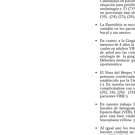
Candidiasis en pacie
situación para prolif
orofaringea y 23 (71%
un porcentaje mas alt
(16) ; (24); (25); (26)
La Parotiditis se enc
variable en los paci
bucal y sus anexos.
En cuanto a la Gingi
menores de 4 años la 
cuales en adultos VI
de salud por las com
etiología de la gin
Debemos destacar que
oportunística.
El Virus del Herpes 
personas coinfectada
establecido por la U
(-). En nuestra inv
complicándose con otr
(20); 24); (26); (33)
pacientes VIH(+).
En nuestro trabajo 
bucales de faringoam
Epstein-Barr (VEB). E
pero está bien estab
leucoplasia vellosa y
Al igual que los res
bucales confirmó un 