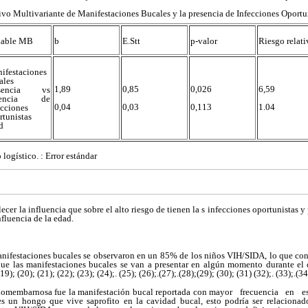
vo Multivariante de Manifestaciones Bucales y la presencia de Infecciones Oportu
iable MB
b
E.Stt
p-valor
Riesgo relati
ifestaciones
ales
1,89
0,85
0,026
6,59
esencia vs
sencia de
0,04
0,03
0,113
1.04
ecciones
rtunistas
d
tico. : Error estándar
lecer la influencia que sobre el alto riesgo de tienen la s infecciones oportunistas 
fluencia de la edad.
anifestaciones bucales se observaron en un 85% de los niños VIH/SIDA, lo que con
que las manifestaciones bucales se van a presentar en algún momento durante el 
(19); (20); (21); (22); (23); (24);. (25); (26);.(27);.(28);(29); (30); (31) (32);. (33);.(34
domembarnosa fue la manifestación bucal reportada con mayor frecuencia en 
 un hongo que vive saprofito en la cavidad bucal, esto podría ser relacionado