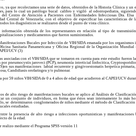
vo, ya que recolectamos una serie de datos, obtenidos de la Historia Clínica y un
les, para lo cual un patólogo bucal calibro y vigiló al odontopediatra, siguiend
del Centro de Atención a Pacientes con Enfermedades Infecciosas Dra. Elsa 
ad Central de Venezuela; con el objetivo de especificar las características de l
odos los diagnósticos se realizaron desde el punto de vista clínico.
a información obtenida de los representantes en relación al tipo de transmisión,
pitalizaciones y medicamentos que fueron suministrados.
 Manifestaciones Bucales por Infección de VIH/SIDA emanada por los organismos 
Oficina Sanitaria Panamericana y Oficina Regional de la Organización Mundial 
CAPEI/UCV (3)
as asociadas con el VIH/SIDA que se tomaron en cuenta para este estudio fueron l
 por pneumocystis jaroveci (PCP), neumonía interticial linfocitica, Cryptosporidi
S)en sus manifestaciones labial recurrente y gingivoestomatis herpetica primaria,
sa, Candidiasis orofaringea y/o pulmonar.
da por 59 niños VIH/SIDA de 0 a 4 años de edad que acudieron al CAPEI/UCV duran
s de alto riesgo de manifestaciones bucales se aplico al Análisis de Clasificaci
ficar un conjunto de individuos, en forma que éstos sean internamente lo más h
ello, se determinaron conglomerados de niños mediante el método de Clasificación
bucales estudiadas.
entre la presencia de alto riesgo a infecciones oportunisticas y manifestaciones
fecto de la edad.
se realizo mediante el Programa SPSS versión 11