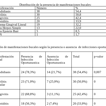
Distribución de la presencia de manifestaciones bucales:
ifestación
Número
%
didiasis
38
54,4
ilitis
30
50,8
givitis
25
42,4
otiditis
20
33,9
tema Gingival Lineal
19
32,2
us Herpes Simple
13
22,0
us Epstein Barr
5
8,5
N
1
1,7
ión de manifestaciones bucales según la presencia o ausencia de infecciones oportu
ifestación
Presencia de
Ausencia de
Total
p-valor
al
Infección
Infección
Oportunustica
Oportunustica
didiasis
24 (78,3%)
14 (21,7%)
38 (54,4%)
0,007
ilitis
23 (71,9%)
7 (25,9%)
30 (50,9%)
0
ular
givitis
22 (68,8%)
3 (11,1%)
25 (42,4%)
0
otiditis
18 (56,3%)
2 (7,4%)
20 (33,9%)
0