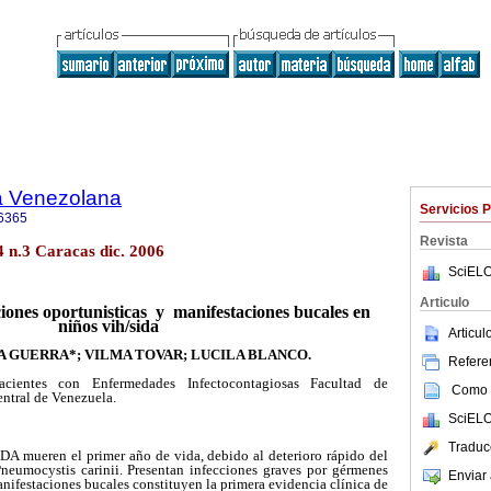
a Venezolana
Servicios 
6365
Revista
4 n.3 Caracas dic. 2006
SciELO
Articulo
ciones oportunisticas y manifestaciones bucales en
niños vih/sida
Articu
 GUERRA*; VILMA TOVAR; LUCILA BLANCO.
Referen
cientes con Enfermedades Infectocontagiosas Facultad de
Como c
ntral de Venezuela.
SciELO
Traduc
A mueren el primer año de vida, debido al deterioro rápido del
neumocystis carinii. Presentan infecciones graves por gérmenes
Enviar 
nifestaciones bucales constituyen la primera evidencia clínica de