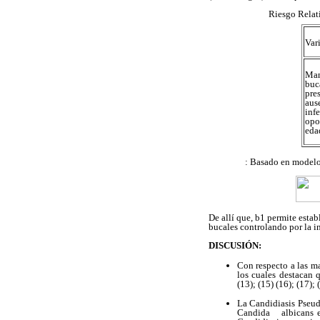
Riesgo Relati
Var
Man
buc
pr
au
inf
opo
eda
: Basado en modelo logís
De allí que, b1 permite estab
bucales controlando por la in
DISCUSIÓN:
Con respecto a las m
los cuales destacan 
(13); (15) (16); (17); 
La Candidiasis Pseu
Candida albicans es