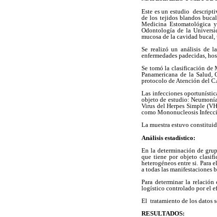
Este es un estudio descripti
de los tejidos blandos buca
Medicina Estomatológica y 
Odontología de la Universid
mucosa de la cavidad bucal, t
Se realizó un análisis de l
enfermedades padecidas, hos
Se tomó la clasificación de
Panamericana de la Salud, 
protocolo de Atención del 
Las infecciones oportunístic
objeto de estudio: Neumonía
Virus del Herpes Simple (VH
como Mononucleosis Infeccio
La muestra estuvo constitui
Análisis estadístico:
En la determinación de grupo
que tiene por objeto clasi
heterogéneos entre si. Para 
a todas las manifestaciones 
Para determinar la relación 
logístico controlado por el e
El tratamiento de los datos 
RESULTADOS: