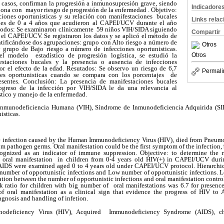
 casos, confirman la progresión a inmunosupresión grave, siendo
Indicadore
aciona con mayor riesgo de progresión de la enfermedad . Objetivo:
cciones oportunisticas y su relación con manifestaciones bucales
Links rela
es de 0 a 4 años que acudieron al CAPEI/UCV durante el año
todos: Se examinaron clínicamente 59 niños VIH/SIDA siguiendo
Compartir
 el CAPEI/UCV. Se registraron los datos y se aplicó el método de
ntificándose dos agrupaciones: grupo con Alto riesgo a número de
Otros
y grupo de Bajo riesgo a número de infecciones oportunisticas.
el modelo estadístico de progresión logística, se estudió la
Otros
estaciones bucales y la presencia o ausencia de infecciones
por el efecto de la edad. Resutados: Se observo un riesgo de 6,7
Permali
nes oportunisticas cuando se compara con los porcentajes de
esentes. Conclusión: La presencia de manifestaciones bucales
ogreso de la infección por VIH/SIDA le da una relevancia al
stico y manejo de la enfermedad.
Inmunodeficiencia Humana (VIH), Síndrome de Inmunodeficiencia Adquirida (SI
isticas.
e infection caused by the Human Immunodeficiency Virus (HIV), died from Pneumo
from pathogen germs. Oral manifestation could be the first symptom of the infection
cognized as an indicator of immune suppression. Objective: to determine the ri
th oral manifestation in children from 0-4 years old HIV(+) in CAPEI/UCV dur
IDS were examined aged 0 to 4 years old under CAPEI/UCV protocol. Hierarchica
 number of opportunistic infections and Low number of opportunistic infections. L
tion between the number of opportunistic infections and oral manifestation controll
k ratio for children with big number of oral manifestations was 6.7 for presence
f oral manifestation as a clinical sign that evidence the progress of HIV to 
iagnosis and handling of infetion.
eficiency Virus (HIV), Acquired Immunodeficiency Syndrome (AIDS), child