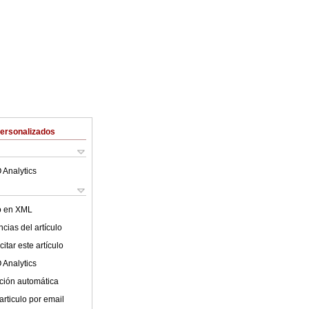
Personalizados
 Analytics
lo en XML
cias del artículo
itar este artículo
 Analytics
ción automática
articulo por email