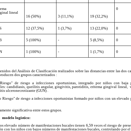
tema
0
ginal lineal
16 (50%)
3 (11,1%)
19 (32,2%)
S
12 (37,5%)
1 (3,7%)
13 (22,0%)
0
B
5 (100%)
-
5 (8,5%)
0
N
1 (100%)
-
1 (1,7%)
0
tenidos del Análisis de Clasificación realizados sobre las distancias entre las dos c
producen dos grupos caracterizados :
iesgo" de riesgo a infecciones oportunistas, integrado por niños con baja p
s: candidiasis, queilitis angular, gingivitis, parotiditis, eritema gingival lineal, 
itis ulceronecrotizante (GUN) .
o Riesgo" de riesgo a infecciones oportunistas formado por niños con un elevado p
amente significativa entre estos grupos.
l modelo logístico:
os elevado número de manifestaciones bucales tienen 6,59 veces el riesgo de prese
ón con los niños con bajos números de manifestaciones bucales, controlando por el 