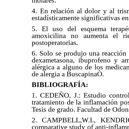
molares.
4. En relación al dolor y al tri
estadísticamente significativas e
5. El uso del esquema terapé
amoxicilina no aumenta el rie
postoperatorias.
6. Solo se produjo una reacción 
dexametasona, ibuprofeno y amo
alérgica a alguno de los medica
de alergia a BuscapinaÒ.
BIBLIOGRAFÍA:
1. CEDEÑO, J.: Estudio control
tratamiento de la inflamación pos
Tesis de grado. Facultad de Odon
2. CAMPBELL,W.I., KENDRICK,
comparative study of anti-inflam