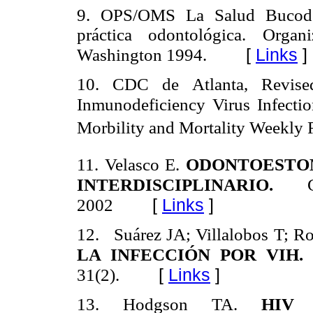
9.
OPS/OMS La Salud Bucoden
práctica odontológica. Organ
Washington 1994.
[
Links
]
10. CDC de Atlanta, Revised
Inmunodeficiency Virus Infectio
Morbility and Mortality Weekly R
11.
Velasco E.
ODONTOESTOM
INTERDISCIPLINARIO.
Grá
2002
[
Links
]
12.
Suárez JA; Villalobos T; Ro
LA INFECCIÓN POR VIH.
31(2).
[
Links
]
Hodgson TA.
HIV 
13.