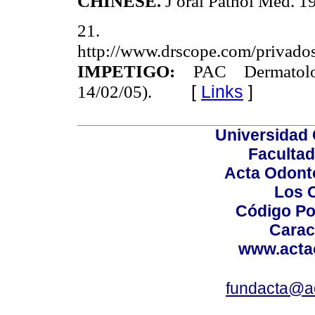
CHINESE.
J oral Pathol Med. 1
21.
http://www.drscope.com/privados
IMPETIGO:
PAC Dermatol
14/02/05).
[
Links
]
Universidad 
Facultad
Acta Odont
Los 
Código Po
Carac
www.acta
fundacta@a