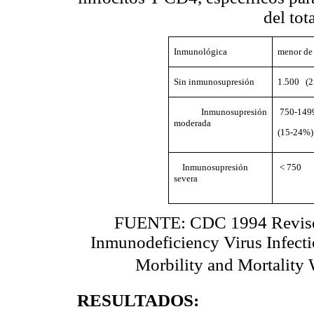
del tot
Inmunológica
menor de
Sin inmunosupresión
1.500 (
Inmunosupresión
750-149
moderada
(15-24%)
Inmunosupresión
< 750 
severa
FUENTE: CDC 1994 Revised 
Inmunodeficiency Virus Infectio
Morbility and Mortality 
RESULTADOS: