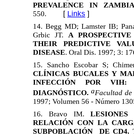
PREVALENCE IN ZAMBI
550.
[
Links
]
14.
Begg MD; Lamster IB; Pana
Grbic JT.
A PROSPECTIVE
THEIR PREDICTIVE VAL
DISEASE
. Oral Dis. 1997; 3: 1
15.
Sancho Escobar S; Chime
CLÍNICAS BUCALES Y M
INFECCIÓN POR VIH: 
a
DIAGNÓSTICO.
Facultad de
1997; Volumen 56 - Número 1305
16.
Bravo IM.
LESIONES 
RELACIÓN CON LA CARG
SUBPOBLACIÓN DE CD4.