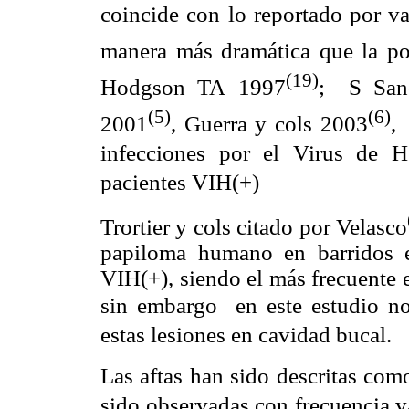
coincide con lo reportado por v
manera más dramática que la po
(19)
Hodgson TA
1997
; S
San
(5)
(6)
2001
, Guerra y cols 2003
,
infecciones por el Virus de He
pacientes VIH(+)
Trortier y cols citado por Velasco
papiloma humano en barridos 
VIH(+), siendo el más frecuente 
sin embargo en este estudio no
estas lesiones en cavidad bucal.
Las aftas han sido descritas com
sido observadas con frecuencia v