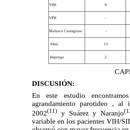
VHS
6
VPH
-
Molusco Contagioso
-
Aftas
15
Impetigo
2
CAP
DISCUSIÓN:
En este estudio
encontramos
agrandamiento parotideo , al 
(11)
(1
2002
y Suárez y Naranjo
variable en los pacientes VIH/SI
observó con mayor frecuencia en 