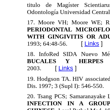
titulo de Magíster Scientia
Odontología Universidad Central
17. Moore VH; Moore WE; Ril
PERIODONTAL MICROFLO
WITH GINGIVITIS OR ADU
1993; 64:48-56.
[
Links
]
18.
InfoRed SIDA
Nuevo Mé
BUCALES Y HERPES
2003.
[
Links
]
19.
Hodgson TA. HIV associated 
Dis. 1997; 3 (Supl I): 546-550.
20.
Tsang PCS; Samaranayake 
INFECTION IN A GROU