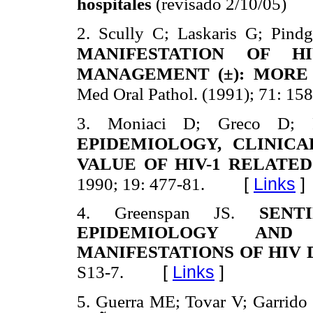
hospitales
(revisado 2/10/05)
2. Scully C; Laskaris G; Pindg
MANIFESTATION OF 
MANAGEMENT (
±): MOR
Med Oral Pathol. (1991); 71: 15
3. Moniaci D; Greco D; F
EPIDEMIOLOGY, CLINIC
VALUE OF HIV-1 RELATE
1990; 19: 477-81.
[
Links
]
4. Greenspan JS.
SENT
EPIDEMIOLOGY AND
MANIFESTATIONS OF HIV 
[
Links
]
S13-7.
5.
Guerra ME; Tovar V; Garrido