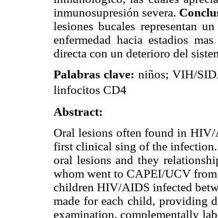
inmunosupresión severa.
Conclu
lesiones bucales representan un
enfermedad hacia estadios mas
directa con un deterioro del sist
Palabras clave:
niños; VIH/SIDA
linfocitos CD4
Abstract:
Oral lesions often found in HIV/
first clinical sing of the infection
oral lesions and they relations
whom went to CAPEI/UCV from
children HIV/AIDS infected betwe
made for each child, providing d
examination, complementally lab