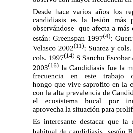
Desde hace varios años los rep
candidiasis es la lesión más 
observándose que afecta a más de
(4)
están: Greenspan 1997
; Guer
(11)
Velasco 2002
; Suarez y cols
(14)
cols. 1997
S Sancho Escobar
(16)
2003
la Candidiasis fue la 
frecuencia en este trabajo c
hongo que vive saprofito en la c
con la alta prevalencia de Candi
el ecosistema bucal por inm
aprovecha la situación para proli
Es interesante destacar que la 
habitual de candidiasis según R