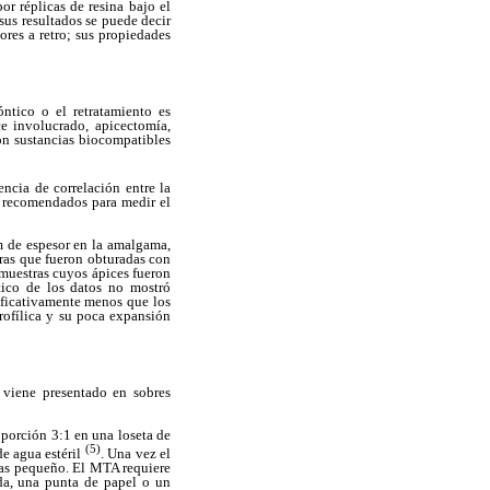
or réplicas de resina bajo el
sus resultados se puede decir
res a retro; sus propiedades
ntico o el retratamiento es
ce involucrado, apicectomía,
on sustancias biocompatibles
encia de correlación entre la
do recomendados para medir el
 de espesor en la amalgama,
ras que fueron obturadas con
 muestras cuyos ápices fueron
tico de los datos no mostró
nificativamente menos que los
rofílica y su poca expansión
viene presentado en sobres
oporción 3:1 en una loseta de
(5)
de agua estéril
. Una vez el
mas pequeño. El MTA requiere
da, una punta de papel o un