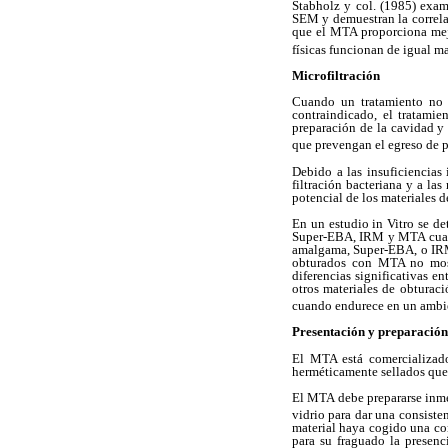
Stabholz y col. (1985) exami
SEM y demuestran la correlac
que el MTA proporciona mejo
físicas funcionan de igual ma
Microfiltración
Cuando un tratamiento no q
contraindicado, el tratamie
preparación de la cavidad y
que prevengan el egreso de p
Debido a las insuficiencias 
filtración bacteriana y a la
potencial de los materiales d
En un estudio in Vitro se d
Super-EBA, IRM y MTA cuando
amalgama, Super-EBA, o IRM c
obturados con MTA no mostr
diferencias significativas e
otros materiales de obturac
cuando endurece en un amb
Presentación y preparació
El MTA está comercializad
herméticamente sellados que 
El MTA debe prepararse inmed
vidrio para dar una consist
material haya cogido una co
para su fraguado la presen