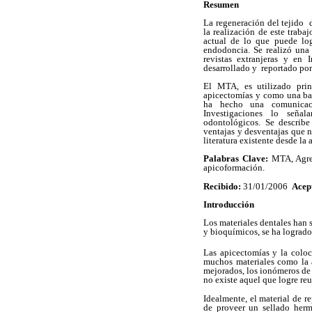
Resumen
La regeneración del tejido
la realización de este traba
actual de lo que puede log
endodoncia. Se realizó una 
revistas extranjeras y en
desarrollado y
reportado por
El MTA, es utilizado prin
apicectomías y como una bar
ha hecho una comunicaci
Investigaciones lo seña
odontológicos. Se describe
ventajas y desventajas que n
literatura existente desde la
Palabras Clave:
MTA, Agreg
apicoformación.
Recibido:
31/01/2006
Acep
Introducción
Los materiales dentales han 
y bioquímicos, se ha logrado
Las apicectomías y la coloc
muchos materiales como la 
mejorados, los ionómeros de 
no existe aquel que logre reu
Idealmente, el material de r
de proveer un sellado herm