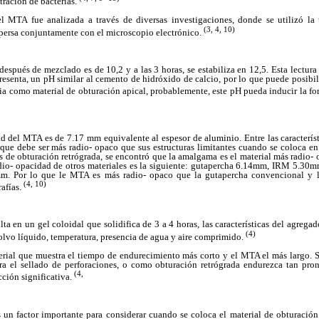
tración de bacterias.
 MTA fue analizada a través de diversas investigaciones, donde se utilizó l
(3, 4, 10)
spersa conjuntamente con el microscopio electrónico.
spués de mezclado es de 10,2 y a las 3 horas, se estabiliza en 12,5. Esta lectura 
esenta, un pH similar al cemento de hidróxido de calcio, por lo que puede posibili
cia como material de obturación apical, probablemente, este pH pueda inducir la fo
 del MTA es de 7.17 mm equivalente al espesor de aluminio. Entre las característ
que debe ser más radio- opaco que sus estructuras limitantes cuando se coloca en
s de obturación retrógrada, se encontró que la amalgama es el material más radio
radio- opacidad de otros materiales es la siguiente: gutapercha 6.14mm, IRM 5.
. Por lo que le MTA es más radio- opaco que la gutapercha convencional y l
(4, 10)
rafías.
ta en un gel coloidal que solidifica de 3 a 4 horas, las características del agreg
(4)
polvo líquido, temperatura, presencia de agua y aire comprimido.
rial que muestra el tiempo de endurecimiento más corto y el MTA el más largo. Se
ara el sellado de perforaciones, o como obturación retrógrada endurezca tan pr
(4,
cción significativa.
s un factor importante para considerar cuando se coloca el material de obturació