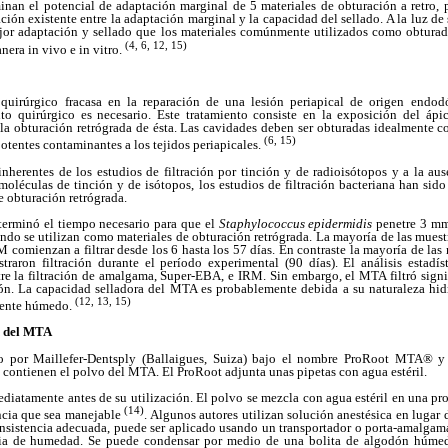
nan el potencial de adaptación marginal de 5 materiales de obturación a retro, p
ión existente entre la adaptación marginal y la capacidad del sellado. A la luz de 
r adaptación y sellado que los materiales comúnmente utilizados como obturado
(4, 6, 12, 15)
nera in vivo e in vitro.
uirúrgico fracasa en la reparación de una lesión periapical de origen endodó
nto quirúrgico es necesario. Este tratamiento consiste en la exposición del ápi
 la obturación retrógrada de ésta. Las cavidades deben ser obturadas idealmente c
(6, 15)
otentes contaminantes a los tejidos periapicales.
inherentes de los estudios de filtración por tinción y de radioisótopos y a la aus
s moléculas de tinción y de isótopos, los estudios de filtración bacteriana han si
e obturación retrógrada.
eterminó el tiempo necesario para que el
Staphylococcus epidermidis
penetre 3 mm
 se utilizan como materiales de obturación retrógrada. La mayoría de las muest
omienzan a filtrar desde los 6 hasta los 57 días. En contraste la mayoría de las
aron filtración durante el período experimental (90 días). El análisis estadís
ntre la filtración de amalgama, Super-EBA, e IRM. Sin embargo, el MTA filtró sig
ión. La capacidad selladora del MTA es probablemente debida a su naturaleza hid
(12, 13, 15)
iente húmedo.
n del MTA
o por Maillefer-Dentsply (Ballaigues, Suiza) bajo el nombre ProRoot MTA® y 
contienen el polvo del MTA. El ProRoot adjunta unas pipetas con agua estéril.
iatamente antes de su utilización. El polvo se mezcla con agua estéril en una pr
(14)
encia que sea manejable
. Algunos autores utilizan solución anestésica en lugar 
nsistencia adecuada, puede ser aplicado usando un transportador o porta-amalga
cia de humedad. Se puede condensar por medio de una bolita de algodón húme