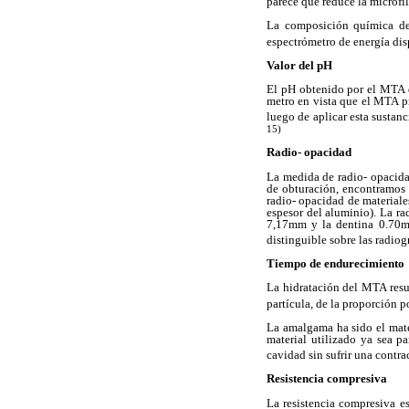
parece que reduce la microfil
La composición química del
espectrómetro de energía di
Valor del pH
El pH obtenido por el MTA de
metro en vista que el MTA pr
luego de aplicar esta sustan
15)
Radio- opacidad
La medida de radio- opacidad
de obturación, encontramos 
radio- opacidad de materiale
espesor del aluminio). La 
7,17mm y la dentina 0.70mm
distinguible sobre las radiog
Tiempo de endurecimiento
La hidratación del MTA resul
partícula, de la proporción 
La amalgama ha sido el mate
material utilizado ya sea p
cavidad sin sufrir una contra
Resistencia compresiva
La resistencia compresiva e