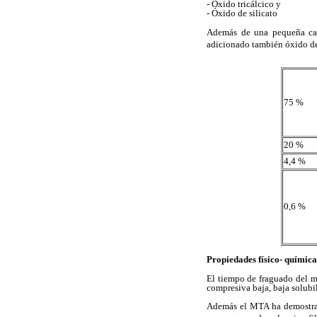
-
Óxido tricálcico y
-
Óxido de silicato
Además de una pequeña cant
adicionado también óxido de
75 %
20 %
4,4 %
0,6 %
Propiedades físico- químic
El tiempo de fraguado del ma
compresiva baja, baja solubi
Además el MTA ha demostrad