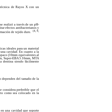
a técnica de Rayos X con un
se realizó a través de un pH-
tar efectos antibacterianos y
(4, 9,
rmación de tejido duro.
icas ideales para un material
 una cavidad. En cuanto a la
- opaco (10mm equivalentes al
30mm, Super-EBA 5.16mm, MTA
a dentina siendo fácilmente
ado dependen del tamaño de la
 considera preferible que el
onto como sea colocado en la
n en una cavidad que soporte