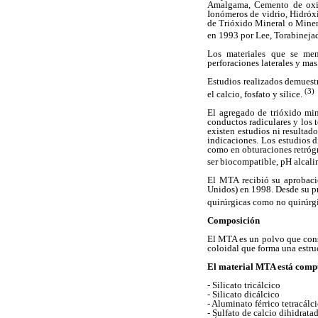
Amalgama, Cemento de oxid
Ionómeros de vidrio, Hidróx
de Trióxido Mineral o Miner
en 1993 por Lee, Torabineja
Los materiales que se menc
perforaciones laterales y ma
Estudios realizados demues
(3)
el calcio, fosfato y sílice.
El agregado de trióxido min
conductos radiculares y los t
existen estudios ni resultad
indicaciones. Los estudios d
como en obturaciones retrógr
ser biocompatible, pH alcali
El MTA recibió su aprobaci
Unidos) en 1998. Desde su pr
quirúrgicas como no quirúrg
Composición
El MTA es un polvo que const
coloidal que forma una estru
El material MTA está compu
-
Silicato tricálcico
-
Silicato dicálcico
-
Aluminato férrico tetracálc
-
Sulfato de calcio dihidrata