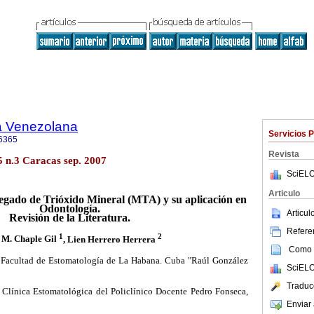
a Venezolana
Servicios 
6365
Revista
5 n.3 Caracas sep. 2007
SciELO
Articulo
egado de Trióxido Mineral (MTA) y su aplicación en
Odontología.
Articu
Revisión de la Literatura.
Referen
1
2
 M. Chaple Gil
,
Lien Herrero Herrera
Como c
 Facultad de Estomatología de La Habana. Cuba "Raúl González
SciELO
Traduc
línica Estomatológica del Policlínico Docente Pedro Fonseca,
Enviar 