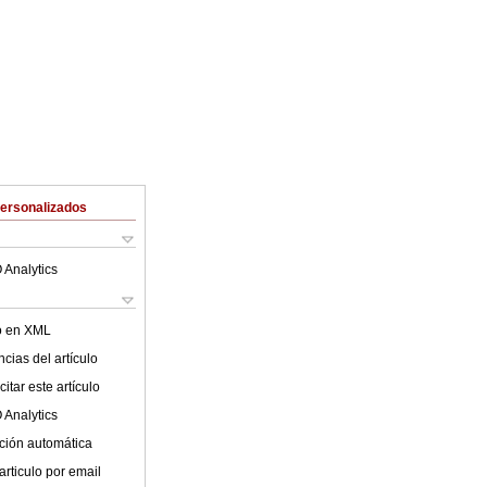
Personalizados
 Analytics
lo en XML
cias del artículo
itar este artículo
 Analytics
ción automática
articulo por email