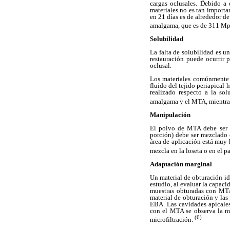
cargas oclusales. Debido a 
materiales no es tan importa
en 21 días es de alrededor d
amalgama, que es de 311 M
Solubilidad
La falta de solubilidad es u
restauración puede ocurrir 
oclusal.
Los materiales comúnmente u
fluido del tejido periapical 
realizado respecto a la so
amalgama y el MTA, mientras
Manipulación
El polvo de MTA debe ser a
porción) debe ser mezclado c
área de aplicación está muy
mezcla en la loseta o en el p
Adaptación marginal
Un material de obturación ide
estudio, al evaluar la capac
muestras obturadas con MTA,
material de obturación y las
EBA. Las cavidades apicales
con el MTA se observa la m
(6)
microfiltración.