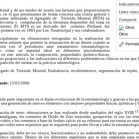
Indicadore
dental y de sus tejidos de sostén son factores que proporcionaron
Links rela
jo, en el que presentamos de forma concreta una visión general y
rarse utilizando el Agregado de
Trióxido Mineral (MTA) en
Compartir
revisión y
compilación de la literatura disponible del tema en
 Internet. El MTA es un derivado del
cemento Pórtland, fue
Otros
 primera vez en 1993 por Lee, Torabinejad y sus colaboradores.
Otros
cipalmente en obturaciones retrogradas en la realización de
rera aislante que permite la restauración de un diente cuando se
Permali
ón con el periodonto ante tratamientos estomatológicos.
lan como un material ideal en diferentes procedimientos
 en este artículo la composición, propiedades químico-físicas,
os proporciona y las indicaciones en diferentes problemáticas clínicas en las que 
 aparición del mismo en la práctica odontológica.
ado de Trióxido Mineral, Endodoncia, recubrimientos, regeneración de tejido,
tado:
15/03/2006
sido parte importante en el diario evolucionar de la estomatología y gracias a los g
 una generación de nuevos elementos con mejores propiedades físicas, químicas y 
(
ación de retro- obturaciones se han realizado desde mediados del siglo XVIII
amalgama, los cementos de Óxido de Zinc mejorado, gutapercha, el oro, las resi
vidrio y los cementos a base de fosfato calcio en un esfuerzo para encontrar un mate
nir todos estos requisitos que se requieren para poder llevar a cabo la estomatolog
eparación, debe ser no- tóxico, bacteriostático y no reabsorbible; debe promover la 
ético optimo. Dentro de los diferentes materiales que se han empleado para es