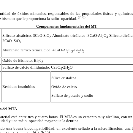
idad de óxidos minerales, responsables de las propiedades físicas y químicas
(7, 8)
 bismuto que le proporciona la radio- opacidad.
Componentes fundamentales del MT
Silicato tricálcico: 3CaO-SiO
Aluminato tricálcico: 3CaO-Al
O
Silicato dicálc
2
2
3
2CaO- SiO
2
Aluminato férrico tetracálcico: 4CaO-Al
O
-Fe
O
2
3
2
3
Oxido de Bismuto: Bi
0
2
3
Sulfato de calcio dihidratado: CaSO
-2H
O
4
2
Sílica cristalina
Residuos insolubles
Oxido de calcio
Sulfato de potasio y sodio
as del MTA
terial está entre tres y cuatro horas. El MTA es un cemento muy alcalino, con un
lidad y una radio- opacidad mayor que la dentina.
o una buena biocompatibilidad, un excelente sellado a la microfiltración, una 
(4, 7, 9- 15)