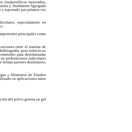
s zinquenólicos mejorados,
atita y, finalmente Agregado
 y reportado por primera vez
diculares, especialmente en
vo.
omponentes principales como
caciones entre el sistema de
 bibliografía, pero todavía no
 prometedor para determinadas
 en perforaciones radiculares
e formar puentes dentinarios,
ogas y Alimentos de Estados
ilizado en aplicaciones tanto
ación del polvo genera un gel