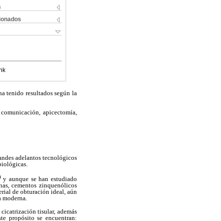
s
cionados
nk
ha tenido resultados según la
 comunicación, apicectomía,
randes adelantos tecnológicos
biológicas.
1)
y aunque se han estudiado
nas, cementos zinquenólicos
rial de obturación ideal, aún
ía moderna.
cicatrización tisular, además
te propósito se encuentran: