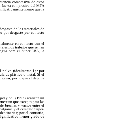
istencia compresiva de estos
 La fuerza compresiva del MTA
gnificativamente menor que la
desgaste de los materiales de
 o por desgaste por contacto
rmalmente en contacto con el
rales, los trabajos que se han
 agua para el Super-EBA, la
l polvo (idealmente 1gr por
la de plástico o metal. Si el
guar; por lo que al dejar la
jad y col. (1993), realizan un
muestran que excepto para las
de brechas y vacíos entre el
 amalgama y el cemento Super-
ntinarias; por el contrario,
ignificativo menor grado de