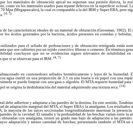
que los materiales de obturación apical no soportan una presión directa, la res
nte, como en los materiales usados para reparar defectos en la superficie oclusal.
e 70 Mpa (Megapascales), la cual es comparable a la del IRM y Super-EBA, pero si
(4, 7)
pa.
na de las características ideales de un material de obturación (Grossman, 1962). El 
por los ácidos generados por la bacteria, ácidos presentes en comidas y bebidas,
tilizados para el sellado de perforaciones y de obturación retrógrada están no
hasta que son cubiertos por un tejido conectivo fibroso o cemento. En términos gene
lubilidad concluyen que no se evidencian signos relevantes de solubilidad en
(4, 7)
 que si se observan para el IRM.
lmacenado en contenedores sellados herméticamente y lejos de la humedad. E
on agua estéril en una proporción de 3:1 en una loseta o en papel con una espátu
 húmeda se puede limpiar con una gasa o algodón. El MTA requiere humedad para fra
(14)
apel se origina la deshidratación del material adquiriendo una textura seca.
al debe adherirse y adaptarse a las paredes de la dentina. En este sentido, Torabine
idad de adaptación marginal del MTA, el Super EBA y la amalgama. Los resultados 
 la mayoría de las raíces seccionadas longitudinalmente muestran la presencia 
 paredes de la cavidad. El tamaño y la profundidad de las brechas varían entre la
 obturadas con amalgama, tienen un grado mas bajo de adaptación a las paredes de
ayor adaptación y menor cantidad de brechas; presentando también el MTA un s