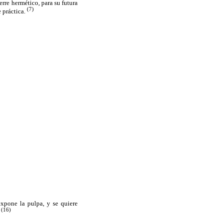
rre hermético, para su futura
(7)
e práctica.
xpone la pulpa, y se quiere
(16)
.