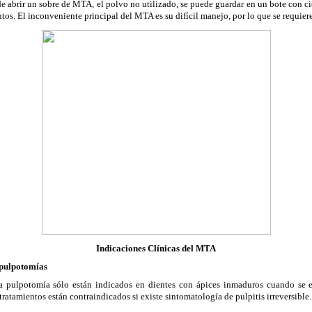
 abrir un sobre de MTA, el polvo no utilizado, se puede guardar en un bote con cie
ntos. El inconveniente principal del MTA es su difícil manejo, por lo que se requier
Indicaciones Clínicas del MTA
 pulpotomías
la pulpotomía sólo están indicados en dientes con ápices inmaduros cuando se e
tratamientos están contraindicados si existe sintomatología de pulpitis irreversible