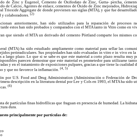
o de Zinc y Eugenol, Cemento de Oxifosfato de Zinc, Gutta- percha, cemento
ido de Calcio, Agentes de enlace, cementos de Óxido de Zinc mejorados, Hidroxiap
al Trioxide Aggregate de donde provienen sus siglas (MTA), y que fue desarrollado
(2)
d y colaboradores.
ionan anteriormente, han sido utilizados para la reparación de procesos ra
s tarde estos han sido probados y comparados con el MTA tanto in Vitro como en vi
tran que siendo el MTA un derivado del cemento Pórtland comparte los mismos c
eral (MTA) ha sido estudiado ampliamente como material para sellar las comuni
ejidos perirradiculares. Sus propiedades han sido evaluadas in vitro e in vivo en la
os a largo plazo. Lo que si se sabe es que este material a corto plazo resulta muy
isponibles parecen demostrar que este material es prometedor para utilizarse tanto
adas y en el tratamiento de exposiciones pulpares, gracias a que tiene la cualidad d
(4, 5)
no y que no favorece la inflamación.
ón por U.S. Food and Drug Administration (Administración o Federación de Dr
imera descripción en la literatura dental por Lee y Cols en 1993, el MTA ha sido ut
(6)
icas.
a de partículas finas hidrofílicas que fraguan en presencia de humedad. La hidrat
ctura dura.
esto principalmente por partículas de:
ico
do