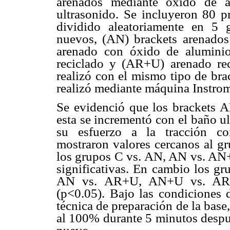
arenados mediante óxido de a
ultrasonido. S
e incluyeron 80 
dividido aleatoriamente en 5 
nuevos, (AN) brackets arenado
arenado con óxido de alumini
reciclado y (AR+U) arenado rec
realizó con el mismo tipo de brac
realizó mediante máquina Instro
Se evidenció que los brackets A
esta se incrementó con el baño u
su esfuerzo a la tracción co
mostraron valores cercanos al g
los grupos C vs. AN, AN vs. AN+
significativas. En cambio los 
AN vs. AR+U, AN+U vs. AR+U m
(p<0.05). Bajo las condiciones 
técnica de preparación de la base
al 100% durante 5 minutos despu