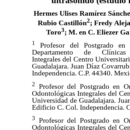
ultrasonido (estudio i
Hermes Ulises Ramírez Sánch
2
Rubio Castillón
; Fredy Alej
3
Toro
; M. en C. Eliezer G
1
Profesor del Postgrado en 
Departamento de Clínicas 
Integrales del Centro Universitar
Guadalajara. Juan Díaz Covarrubia
Independencia. C.P. 44340. Mex
2
Profesor del Postgrado en Or
Odontológicas Integrales del Cen
Universidad de Guadalajara.
Jua
Edificio C. Col. Independencia.
3
Profesor del Postgrado en Or
Odontológicas Integrales del Cen