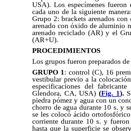
USA). Los especímenes fueron d
cada uno de la siguiente manera:
Grupo 2: brackets arenados con
arenado con óxido de aluminio 
arenado reciclado (AR) y el Gru
(AR+U).
PROCEDIMIENTOS
Los grupos fueron preparados de 
GRUPO 1
: control (C), 16 prem
vestibular previo a la colocació
especificaciones del fabrican
Glendora, CA, USA)
(
Fig. 1
).
Se
piedra pómez y agua con un cono
chorro de agua durante 10 s. y s
se les colocó ácido ortofosfóric
corriente durante 10 s. y fuero
hasta que la superficie se obser