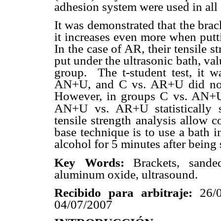
adhesion system were used in all
It was demonstrated that the brac
it increases even more when putti
In the case of AR, their tensile 
put under the ultrasonic bath, val
group.
The t-student test, it
AN+U, and C vs. AR+U did not ha
However, in groups C vs. AN+
AN+U vs. AR+U statistically s
tensile strength analysis allow c
base technique is to use a bath 
alcohol for 5 minutes after bein
Key Words:
Brackets, sanded
aluminum oxide, ultrasound.
Recibido para arbitraje:
26/
04/07/2007