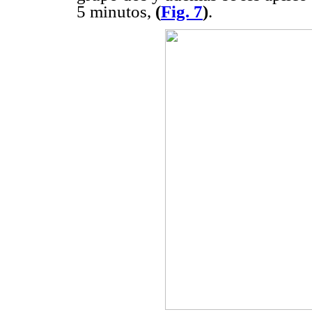
5 minutos,
(
Fig. 7
)
.